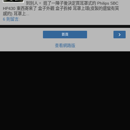
到別人。 逛了一陣子後決定買耳罩式的 Philips SBC
HP430 東西寄來了 盒子外觀 盒子拆掉 耳罩上環(皮製的還蠻有質
感的) 耳罩上...
6 則留言:
›
首頁
查看網路版