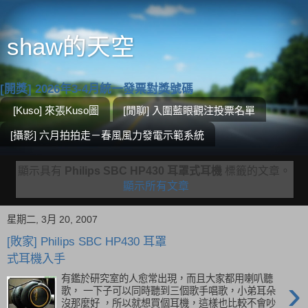
shaw的天空
[開獎] 2026年3-4月統一發票對獎號碼
[Kuso] 來張Kuso圖
[閒聊] 入圍藍眼觀注投票名單
[攝影] 六月拍拍走－春風風力發電示範系統
顯示具有
Philips SBC HP430 耳罩式耳機
標籤的文章。
顯示所有文章
星期二, 3月 20, 2007
[敗家] Philips SBC HP430 耳罩
式耳機入手
›
有鑑於研究室的人愈常出現，而且大家都用喇叭聽
歌， 一下子可以同時聽到三個歌手唱歌，小弟耳朵
沒那麼好 ，所以就想買個耳機，這樣也比較不會吵