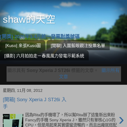
shaw的天空
[開獎] 2026年3-4月統一發票對獎號碼
[Kuso] 來張Kuso圖
[閒聊] 入圍藍眼觀注投票名單
[攝影] 六月拍拍走－春風風力發電示範系統
顯示具有
Sony Xperia J ST26i
標籤的文章。
顯示所有
文章
星期四, 11月 08, 2012
[開箱] Sony Xperia J ST26i 入
手
›
因為Rita的手機壞了，所以幫Rita辦了這隻新出來粉
Fancy的手機 Sony Xperia J，雖然只有單核心1G的
CPU，但是用起來其實還蠻流暢的，而且出廠就搭配