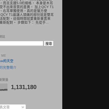
，而且支援5.0的規格， 本身是木耳
受不出來音質的差異， 加上QCY T1
、右耳單獨使用，真的是蠻方便
但QCY T1最讓人頭痛的部份就是雙耳
法配對，這個時間就要重新重置來
重新配對。 步驟如下： 先從手...
網誌
 ME
aw的天空
的完整簡介
瀏覽量
1,131,180
表文章