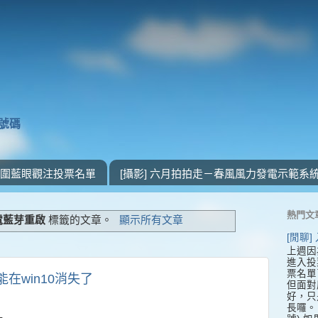
獎號碼
 入圍藍眼觀注投票名單
[攝影] 六月拍拍走－春風風力發電示範系
熱門文
筆電藍芽重啟
標籤的文章。
顯示所有文章
[閒聊
上週因
進入投
票名單
能在win10消失了
但面對
好，只
長囉。 