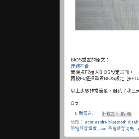
BIOS重置的原文：
連結在此
開機按F2進入BIOS設定畫面，
再按F9選擇重置BIOS設定, 按F
以上步驟非常簡單，但花了我三天以
Orz
8 則留言:
標籤：
acer aspire bluetooth disab
筆電藍芽重啟
,
acer筆電藍芽消失
,