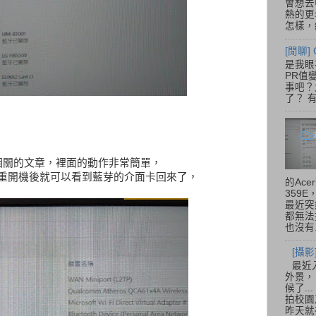
會想去
熱的更
怎樣，總
[閒聊] 
是我眼
PR值
事吧？大
了？ 有
到相關的文章，裡面的動作非常簡單，
了~重開機後就可以看到藍芽的介面卡回來了，
的Acer
359
最近突
都無法
也沒有.
[攝影
最近
外景，
候了.
拍校園
昨天就