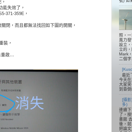
號) 如
記，
牙功能失效了，
5-371-359E，
被關閉，而且都無法找回如下圖的開關，
照，一
風力發
r重裝，
設立，
立的，
Mar
k重啟…
二個字.
[Ku
最近
今天在
大家笑
到昏倒
[攝影
多)
連續下
了，按
書館 
後，就
把論文