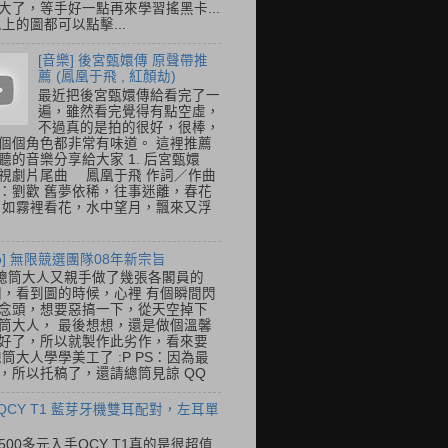
大了，等手好一點再來學習搖黑卡...
以上的圖都可以點擊...
[音樂] 後宮甄嬛傳 原聲帶推
薦 (鳳凰于飛 , 紅顏劫)
最近把後宮甄嬛傳給看完了一
遍，雖然看完覺得有點空虛，
不過真的是拍的很好，很棒，
個個角色都非常有味道。 這裡推薦
聽的音樂分享給大家 1. 后宮甄嬛
視劇片尾曲 鳳凰于飛 作詞／作曲
：劉歡 舊夢依稀，往事迷離，春花
 如霧裡看花，水中望月，飄來又浮
so] 無限競選團隊08年新宗旨
總筒大人又親手做了幾張各閣員的
o圖，看到圖的時候，心裡 有個瞬間閃
念頭，想要惡搞一下，從天空掉下
筒大人， 最後想想，還是做個溫馨
好了，所以就製作此劣作，看來要
總筒大人學學美工了 :P PS：因為最
，所以托稿了，還請總筒見諒 QQ
 QCY T1 藍芽牙機雙耳配對，左耳單
500多元入手QCY T1真的是很超值