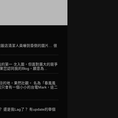
讓飯店清潔人員嚇到昏倒的圖片… 很
我的第一 次入圍，但面對廣大的競爭
您認同我的Blog，願意為...
到目的地，果然壯觀。 名為「春風風
只會有一個小小的台電Mark，這二
是我Lag了？ 有update的舉個