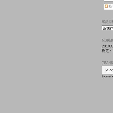
所
網誌存
MURM
2018
穩定，
TRANS
Power