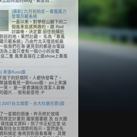
果您認同我的Blog，願意為...
[攝影] 六月拍拍走－春風風力
發電示範系統
一直以來，對學校山腳下的二
個風車挺感興趣的，跟 Red
討論後，決定要 前往拍攝近
到目的地，果然壯觀。 名為「春風
電示範系統」乃由竹北天隆造紙廠
一般我們在海 邊見到的都是台電設
因為上面只會有一個小小的台電
k，這二隻 風車直接在上面show上春風
..
so] 來張Kuso圖
下雨下的好煩阿，人都快發霉了，
某論壇看見一張Kuso圖， po上來讓
一笑。 是一張會讓飯店清潔人員嚇
的圖片… 很有創意吧 :P
] 2007台北燈節、台大杜鵑花節(圖
了一星期的雨後，昨天終於放晴
照原定計畫到 國家圖書館 及 台大圖
去尋找論文資料，到了中正紀念堂 站
看到往台北燈節的指示，當然是先
資料搞定 後再到對面看看囉。 其實