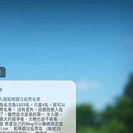
統
章
] 入圍藍眼觀注投票名單
為名次為1503名，只差4名，就可以
票名單， 沒有意外，這週就進入投
了，雖然這次是我的第一 次入圍，
廣大的競爭者，大概也是不被看
是 希望自己的Blog可以繼續穩定成
Link： 藍眼觀注投票區 (編號15