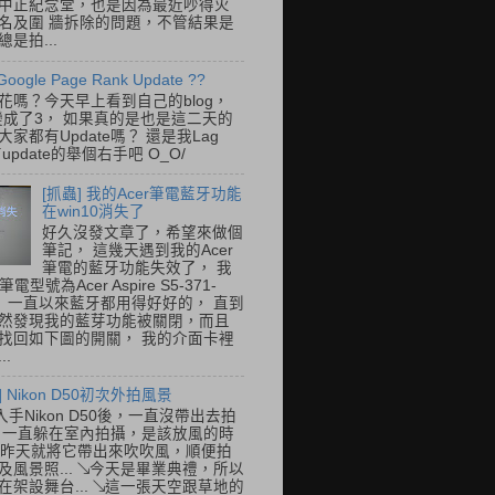
中正紀念堂，也是因為最近吵得火
名及圍 牆拆除的問題，不管結果是
是拍...
Google Page Rank Update ??
花嗎？今天早上看到自己的blog，
變成了3， 如果真的是也是這二天的
家都有Update嗎？ 還是我Lag
update的舉個右手吧 O_O/
[抓蟲] 我的Acer筆電藍牙功能
在win10消失了
好久沒發文章了，希望來做個
筆記， 這幾天遇到我的Acer
筆電的藍牙功能失效了， 我
筆電型號為Acer Aspire S5-371-
E， 一直以來藍牙都用得好好的， 直到
然發現我的藍芽功能被關閉，而且
找回如下圖的開關， 我的介面卡裡
..
] Nikon D50初次外拍風景
入手Nikon D50後，一直沒帶出去拍
 一直躲在室內拍攝，是該放風的時
.. 昨天就將它帶出來吹吹風，順便拍
及風景照... ↘今天是畢業典禮，所以
在架設舞台... ↘這一張天空跟草地的