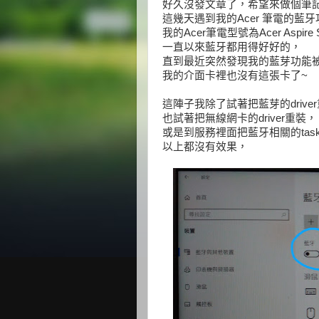
好久沒發文章了，希望來做個筆
這幾天遇到我的Acer 筆電的藍
我的Acer筆電型號為Acer Aspire S
一直以來藍牙都用得好好的，
直到最近突然發現我的藍芽功能
我的介面卡裡也沒有這張卡了~
這陣子我除了試著把藍芽的drive
也試著把無線網卡的driver重裝，
或是到服務裡面把藍牙相關的tas
以上都沒有效果，