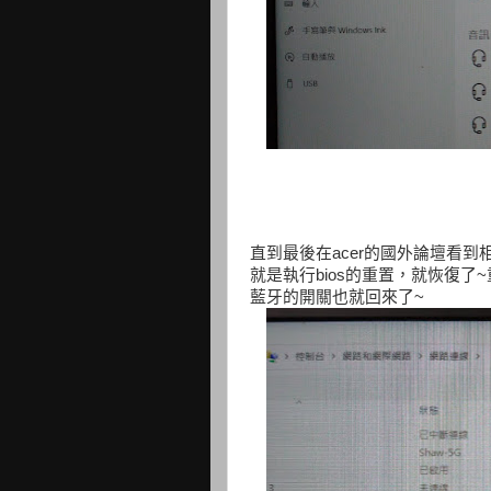
直到最後在acer的國外論壇看
就是執行bios的重置，就恢復
藍牙的開關也就回來了~