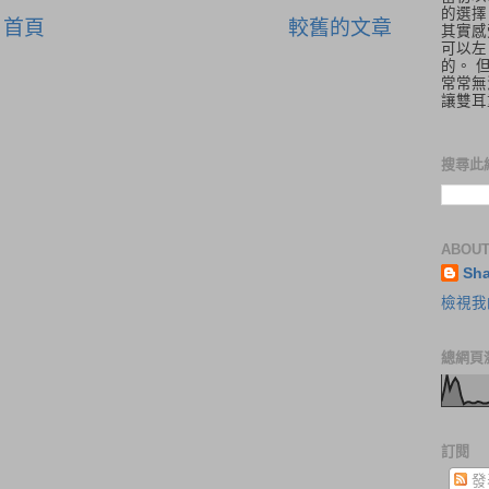
的選擇
首頁
較舊的文章
其實感
可以左
的。 
常常無
讓雙耳
搜尋此
ABOUT
Sh
檢視我
總網頁
訂閱
發