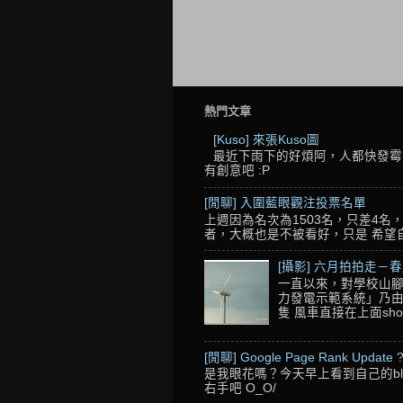
熱門文章
[Kuso] 來張Kuso圖
最近下雨下的好煩阿，人都快發霉了
有創意吧 :P
[閒聊] 入圍藍眼觀注投票名單
上週因為名次為1503名，只差4
者，大概也是不被看好，只是 希望自己的
[攝影] 六月拍拍走－
一直以來，對學校山腳
力發電示範系統」乃由
隻 風車直接在上面sho
[閒聊] Google Page Rank Update 
是我眼花嗎？今天早上看到自己的blo
右手吧 O_O/