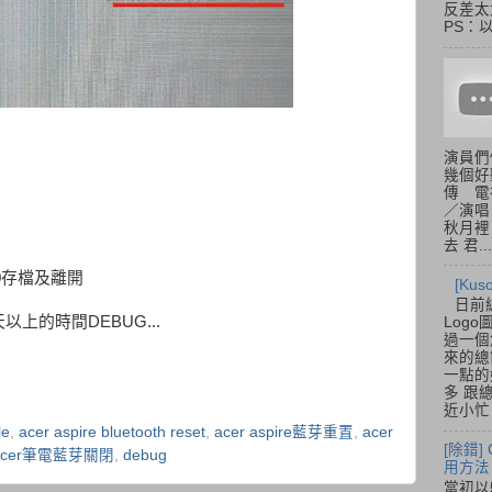
反差太
PS：
演員們
幾個好
傳 電
／演唱
秋月裡
去 君...
10存檔及離開
[Ku
日前
上的時間DEBUG...
Log
過一個
來的總
一點的
多 跟
近小忙
le
,
acer aspire bluetooth reset
,
acer aspire藍芽重置
,
acer
[除錯]
acer筆電藍芽關閉
,
debug
用方法
當初以