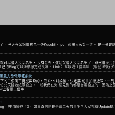
， 今天在某論壇看見一張Kuso圖， po上來讓大家笑一笑。 是一張會
名，就可以進入投票名單， 沒有意外，這週就進入投票名單了，雖然這次是
Blog可以繼續穩定成長囉。 Link： 藍眼觀注投票區 (編號15號) 如果
春風風力發電示範系統
下的二個風車挺感興趣的，跟 Red 討論後，決定要 前往拍攝近照，一
竹北天隆造紙廠設立，一般我們在海 邊見到的都是台電設立的，因為上面
w上春風二個字...
??
g，PR值變成了3， 如果真的是也是這二天的事吧？大家都有Update嗎？ 還