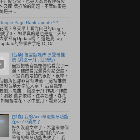
中正紀念堂，也是因為最近吵得火
名及圍 牆拆除的問題，不管結果是
是拍...
Google Page Rank Update ??
花嗎？今天早上看到自己的blog，
變成了3， 如果真的是也是這二天的
家都有Update嗎？ 還是我Lag
update的舉個右手吧 O_O/
[音樂] 後宮甄嬛傳 原聲帶推
薦 (鳳凰于飛 , 紅顏劫)
最近把後宮甄嬛傳給看完了一
遍，雖然看完覺得有點空虛，
不過真的是拍的很好，很棒，
個個角色都非常有味道。 這裡推薦
聽的音樂分享給大家 1. 后宮甄嬛
視劇片尾曲 鳳凰于飛 作詞／作曲
：劉歡 舊夢依稀，往事迷離，春花
 如霧裡看花，水中望月，飄來又浮
[抓蟲] 我的Acer筆電藍牙功能
在win10消失了
好久沒發文章了，希望來做個
筆記， 這幾天遇到我的Acer
筆電的藍牙功能失效了， 我