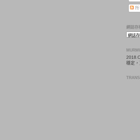
所
網誌存
MURM
2018
穩定，
TRANS