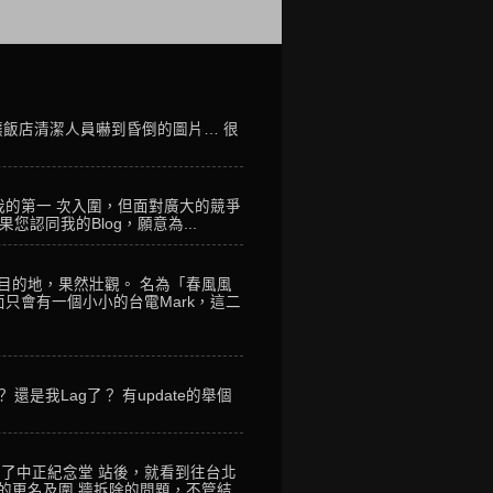
讓飯店清潔人員嚇到昏倒的圖片… 很
我的第一 次入圍，但面對廣大的競爭
您認同我的Blog，願意為...
到目的地，果然壯觀。 名為「春風風
只會有一個小小的台電Mark，這二
是我Lag了？ 有update的舉個
到了中正紀念堂 站後，就看到往台北
的更名及圍 牆拆除的問題，不管結