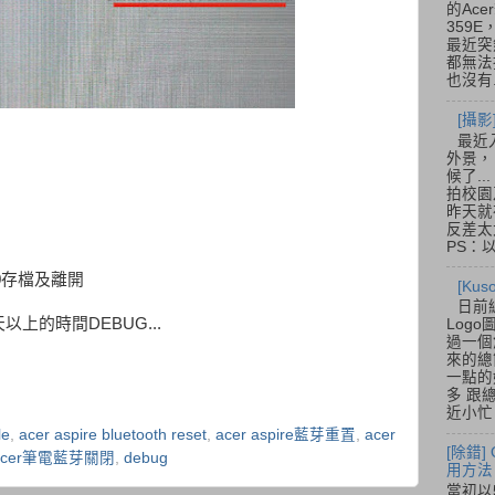
的Acer
359
最近突
都無法
也沒有.
[攝影
最近
外景，
候了.
拍校園
昨天就
反差太
PS：
10存檔及離開
[Ku
日前
上的時間DEBUG...
Log
過一個
來的總
一點的
多 跟
近小忙
le
,
acer aspire bluetooth reset
,
acer aspire藍芽重置
,
acer
[除錯]
acer筆電藍芽關閉
,
debug
用方法
當初以