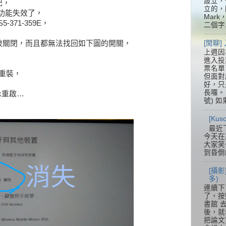
設立，
記，
立的，
牙功能失效了，
Mar
5-371-359E，
二個字.
[閒聊
被關閉，而且都無法找回如下圖的開關，
上週因
進入投
票名單
r重裝，
但面對
好，只
長囉。 
k重啟…
號) 如
[Ku
最近
今天在
大家笑
到昏倒
[攝影
多)
連續下
了，按
書館 
後，就
把論文