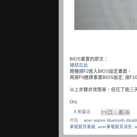
BIOS重置的原文：
連結在此
開機按F2進入BIOS設定畫面，
再按F9選擇重置BIOS設定, 按F
以上步驟非常簡單，但花了我三天以
Orz
8 則留言:
標籤：
acer aspire bluetooth disab
筆電藍芽重啟
,
acer筆電藍芽消失
,