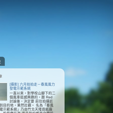
統
章
[攝影] 六月拍拍走－春風風力
發電示範系統
一直以來，對學校山腳下的二
個風車挺感興趣的，跟 Red
討論後，決定要 前往拍攝近
到目的地，果然壯觀。 名為「春風
電示範系統」乃由竹北天隆造紙廠