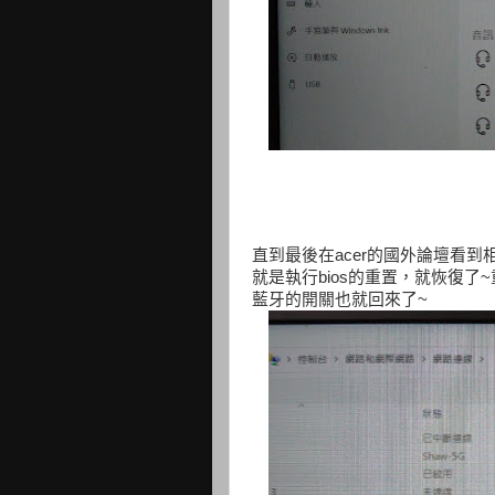
直到最後在acer的國外論壇看
就是執行bios的重置，就恢復
藍牙的開關也就回來了~