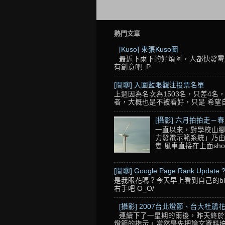
熱門文章
[Kuso] 來張Kuso圖
最近下雨下的好煩阿，人都快發霉了
有創意吧 :P
[閒聊] 入圍藍眼觀注投票名單
上週因為名次為1503名，只差4
者，大概也是不被看好，只是 希望自己的
[攝影] 六月拍拍走－
一直以來，對學校山腳
力發電示範系統」乃由
隻 風車直接在上面sho
[閒聊] Google Page Rank Update 
是我眼花嗎？今天早上看到自己的blo
右手吧 O_O/
[攝影] 2007台北燈節、台大杜鵑花
連續下了一星期的雨後，昨天終於
燈節的指示，當然是先把論文資料搞