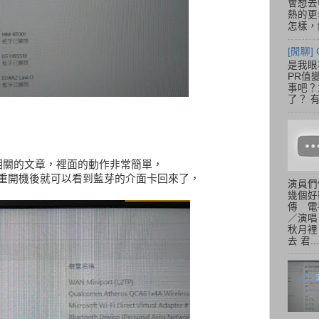
會想去
熱的更
怎樣，總
[閒聊] 
是我眼
PR值
事吧？大
了？ 有
到相關的文章，裡面的動作非常簡單，
了~重開機後就可以看到藍芽的介面卡回來了，
演員們
幾個好
傳 電
／演唱
秋月裡
去 君...