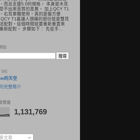
，而且支援5.0的規格， 本身是木耳
受不出來音質的差異， 加上QCY T1
、右耳單獨使用，真的是蠻方便
但QCY T1最讓人頭痛的部份就是雙耳
法配對，這個時間就要重新重置來
重新配對。 步驟如下： 先從手...
網誌
 ME
aw的天空
的完整簡介
瀏覽量
1,131,769
表文章