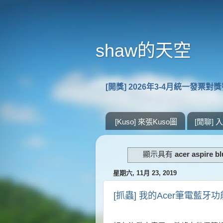
shaw的天空
[開獎] 2026年3-4月統一發票對
[Kuso] 來張Kuso圖
[閒聊]
顯示具有
acer aspire b
星期六, 11月 23, 2019
[抓蟲] 我的Acer筆電藍牙功