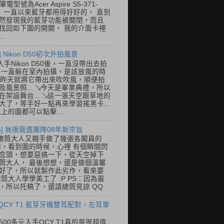
筆電型號為Acer Aspire S5-371-
E， 一直以來藍牙都用得好好的， 直到
然發現我的藍芽功能被關閉，而且
找回如下圖的開關， 我的介面卡裡
..
] Nikon D50初次外拍風景
入手Nikon D50後，一直沒帶出去拍
 一直躲在室內拍攝，是該放風的時
.. 昨天就將它帶出來吹吹風，順便拍
及風景照... ↘今天是畢業典禮，所以
在架設舞台... ↘這一張天空跟草地的
大了，等手好一點再來學習搖黑卡...
以上的圖都可以點擊...
so] 無限競選團隊08年新宗旨
總筒大人又親手做了幾張各閣員的
o圖，看到圖的時候，心裡 有個瞬間閃
念頭，想要惡搞一下，從天空掉下
筒大人， 最後想想，還是做個溫馨
好了，所以就製作此劣作，看來要
總筒大人學學美工了 :P PS：因為最
，所以托稿了，還請總筒見諒 QQ
 QCY T1 藍芽牙機雙耳配對，左耳單
500多元入手QCY T1真的是很超值