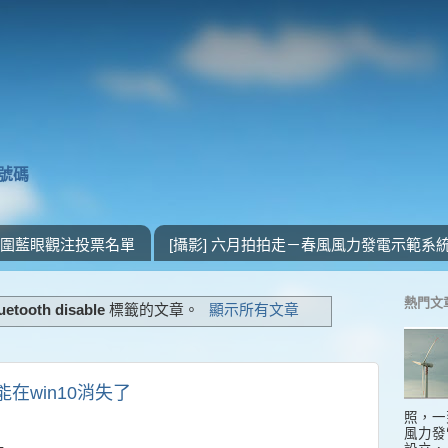
獎號碼
 入圍藍眼觀注投票名單
[攝影] 六月拍拍走－春風風力發電示範系
熱門文
luetooth disable
標籤的文章。
顯示所有文章
能在win10消失了
照，一
風力發