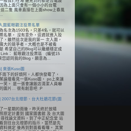
一般我們在海 邊見到的都是台電設
因為上面只會有一個小小的台電
k，這二隻 風車直接在上面show上春風
..
] 入圍藍眼觀注投票名單
為名次為1503名，只差4名，就可以
票名單， 沒有意外，這週就進入投
了，雖然這次是我的第一 次入圍，
廣大的競爭者，大概也是不被看
是 希望自己的Blog可以繼續穩定成
Link： 藍眼觀注投票區 (編號15
果您認同我的Blog，願意為...
so] 來張Kuso圖
下雨下的好煩阿，人都快發霉了，
某論壇看見一張Kuso圖， po上來讓
一笑。 是一張會讓飯店清潔人員嚇
的圖片… 很有創意吧 :P
] 2007台北燈節、台大杜鵑花節(圖
了一星期的雨後，昨天終於放晴
照原定計畫到 國家圖書館 及 台大圖
去尋找論文資料，到了中正紀念堂 站
看到往台北燈節的指示，當然是先
資料搞定 後再到對面看看囉。 其實