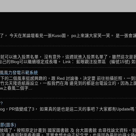
， 今天在某論壇看見一張Kuso圖， po上來讓大家笑一笑。 是一張會
名，就可以進入投票名單， 沒有意外，這週就進入投票名單了，雖然這次是
Blog可以繼續穩定成長囉。 Link： 藍眼觀注投票區 (編號15號) 如果
春風風力發電示範系統
下的二個風車挺感興趣的，跟 Red 討論後，決定要 前往拍攝近照，一
竹北天隆造紙廠設立，一般我們在海 邊見到的都是台電設立的，因為上面
w上春風二個字...
??
g，PR值變成了3， 如果真的是也是這二天的事吧？大家都有Update嗎？ 還
節(圖多)
放晴了，按照原定計畫到 國家圖書館 及 台大圖書館 去尋找論文資料，
定 後再到對面看看囉。 其實會想去中正紀念堂，也是因為最近吵得火熱