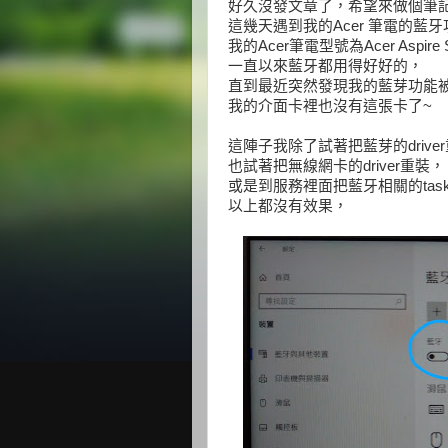
好久沒發文章了，希望來做個筆
這幾天遇到我的Acer 筆電的藍
我的Acer筆電型號為Acer Aspire S
一直以來藍牙都用得好好的，
直到最近突然發現我的藍芽功能
我的介面卡裡也沒有這張卡了~
這陣子我除了試著把藍芽的drive
也試著把無線網卡的driver重裝，
或是到服務裡面把藍牙相關的tas
以上都沒有效果，