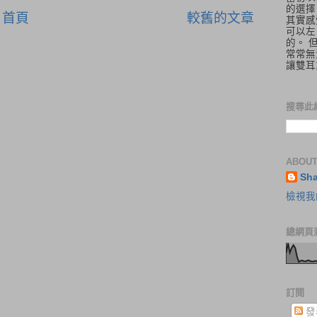
的選擇
首頁
較舊的文章
其實感
可以左
的。 
常常無
讓雙耳
搜尋此
ABOUT
Sh
檢視我
總網頁
訂閱
發