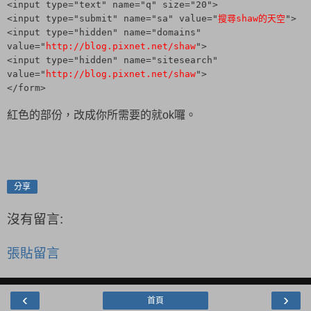
<input type="text" name="q" size="20">
<input type="submit" name="sa" value="
搜尋shaw的天空
">
<input type="hidden" name="domains"
value="
http://blog.pixnet.net/shaw
">
<input type="hidden" name="sitesearch"
value="
http://blog.pixnet.net/shaw
">
</form>
紅色的部份，改成你所需要的就ok囉。
分享
沒有留言:
張貼留言
‹
›
首頁