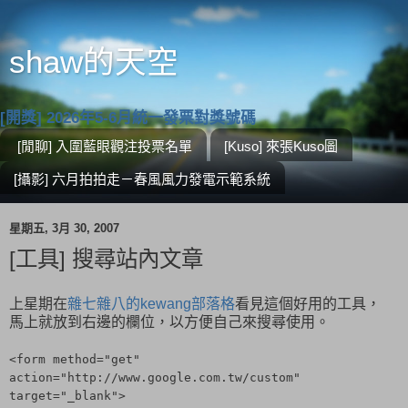
shaw的天空
[開獎] 2026年5-6月統一發票對獎號碼
[閒聊] 入圍藍眼觀注投票名單
[Kuso] 來張Kuso圖
[攝影] 六月拍拍走－春風風力發電示範系統
星期五, 3月 30, 2007
[工具] 搜尋站內文章
上星期在
雜七雜八的kewang部落格
看見這個好用的工具，
馬上就放到右邊的欄位，以方便自己來搜尋使用。
<form method="get"
action="http://www.google.com.tw/custom"
target="_blank">