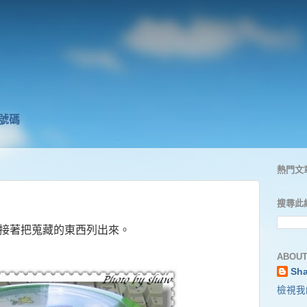
獎號碼
熱門文
搜尋此
在接著把蒐藏的東西列出來。
ABOUT
Sh
檢視我