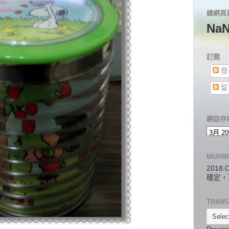
總網頁
Na
訂閱
發
留
網誌存
MURM
2018
穩定，
TRANS