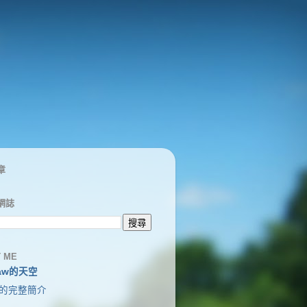
章
網誌
 ME
aw的天空
的完整簡介