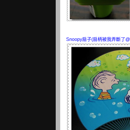
Snoopy扇子(扇柄被我弄斷了@