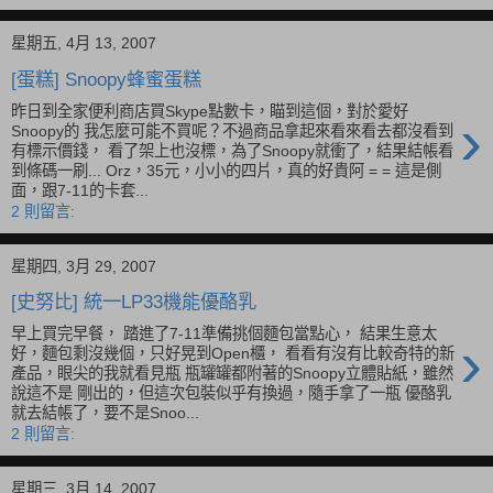
星期五, 4月 13, 2007
[蛋糕] Snoopy蜂蜜蛋糕
昨日到全家便利商店買Skype點數卡，瞄到這個，對於愛好
›
Snoopy的 我怎麼可能不買呢？不過商品拿起來看來看去都沒看到
有標示價錢， 看了架上也沒標，為了Snoopy就衝了，結果結帳看
到條碼一刷... Orz，35元，小小的四片，真的好貴阿 = = 這是側
面，跟7-11的卡套...
2 則留言:
星期四, 3月 29, 2007
[史努比] 統一LP33機能優酪乳
早上買完早餐， 踏進了7-11準備挑個麵包當點心， 結果生意太
›
好，麵包剩沒幾個，只好晃到Open櫃， 看看有沒有比較奇特的新
產品，眼尖的我就看見瓶 瓶罐罐都附著的Snoopy立體貼紙，雖然
說這不是 剛出的，但這次包裝似乎有換過，隨手拿了一瓶 優酪乳
就去結帳了，要不是Snoo...
2 則留言:
星期三, 3月 14, 2007