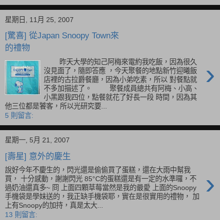
星期日, 11月 25, 2007
[驚喜] 從Japan Snoopy Town來
的禮物
›
昨天大學的知己阿梅來電約我吃飯，因為很久
沒見面了，隨即答應 ，今天聚餐的地點新竹迎曦飯
店裡的古拉爵餐廳，因為小弟吃素，所以 對餐點就
不多加描述了。 聚餐成員總共有阿梅、小高、
小黑跟我四位，點餐就花了好長一段 時間，因為其
他三位都是饕客，所以光研究要...
5 則留言:
星期一, 5月 21, 2007
[壽星] 意外的慶生
說好今年不慶生的，閃光還是偷偷買了蛋糕，還在大雨中幫我
›
買， 十分感動，謝謝閃光 85°C的蛋糕還是有一定的水準囉，不
過奶油還真多~ 冏 上面四顆草莓當然是我的最愛 上面的Snoopy
手機袋是學妹送的，我正缺手機袋耶，實在是很實用的禮物， 加
上有Snoopy的加持，真是太大...
13 則留言: