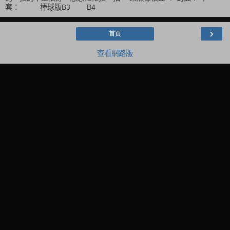
套： 棒球版B3 B4
›
首頁
查看網路版