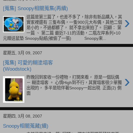
[蒐集] Snoopy相關蒐集(再續)
›
這篇是第三篇了，也差不多了，除非有新品購入，其
實家裡還有 三隻布偶，一隻900元大布偶，其他二個
是小的，不過都髒了， 就不拿出來拍了。 回顧： 第
一篇 、 第二篇 最近7-11的活動，二瓶左岸系列+10
元贈送鼠墊 Snoopy貼紙(被偷了一張) Snoopy束...
星期五, 3月 09, 2007
[蒐集] 可愛的糊塗塌客
(Woodstock)
›
昨晚回到家收一份禮物，打開來看， 原是一個玩偶
－ 糊塗塌客 。 心情High到不行，其實塌客很少單獨
出現的， 多半是陪伴著Snoopy一起出現. 正面(2) 側
面
星期四, 3月 08, 2007
Snoopy相關蒐藏(續)