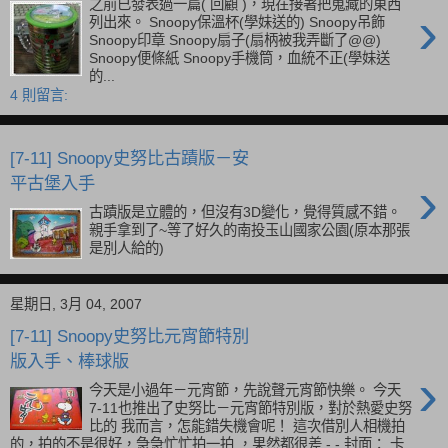
之前已發表過一篇( 回顧 )，現在接著把蒐藏的東西
›
列出來。 Snoopy保溫杯(學妹送的) Snoopy吊飾
Snoopy印章 Snoopy扇子(扇柄被我弄斷了@@)
Snoopy便條紙 Snoopy手機筒，血統不正(學妹送
的...
4 則留言:
[7-11] Snoopy史努比古蹟版－安
›
平古堡入手
古蹟版是立體的，但沒有3D變化，覺得質感不錯。
親手拿到了~等了好久的南投玉山國家公園(原本那張
是別人給的)
星期日, 3月 04, 2007
[7-11] Snoopy史努比元宵節特別
版入手、棒球版
›
今天是小過年－元宵節，先說聲元宵節快樂。 今天
7-11也推出了史努比－元宵節特別版，對於熱愛史努
比的 我而言，怎能錯失機會呢！ 這次借別人相機拍
的，拍的不是很好，急急忙忙拍一拍 ，果然都很差 -.- 封面： 卡