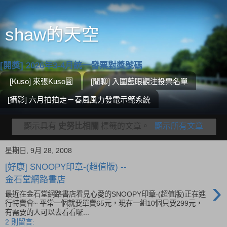
shaw的天空
[開獎] 2026年3-4月統一發票對獎號碼
[Kuso] 來張Kuso圖
[閒聊] 入圍藍眼觀注投票名單
[攝影] 六月拍拍走－春風風力發電示範系統
顯示具有
史努比相關
標籤的文章。
顯示所有文章
星期日, 9月 28, 2008
[好康] SNOOPY印章-(超值版) --
金石堂網路書店
›
最近在金石堂網路書店看見心愛的SNOOPY印章-(超值版)正在進
行特賣會~ 平常一個就要單賣65元，現在一組10個只要299元，
有需要的人可以去看看囉...
2 則留言: