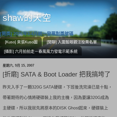
shaw的天空
[開獎] 2026年3-4月統一發票對獎號碼
[Kuso] 來張Kuso圖
[閒聊] 入圍藍眼觀注投票名單
[攝影] 六月拍拍走－春風風力發電示範系統
星期六, 9月 15, 2007
[折磨] SATA & Boot Loader 把我搞垮了
昨天入手了一顆320G SATA硬碟，下班後洗完澡已是十點，
帶著期待的心情將硬碟裝上我的主機，因為要讓320G成為
主硬碟，所以我就先將原本的DISK Ghost起來，硬碟裝上