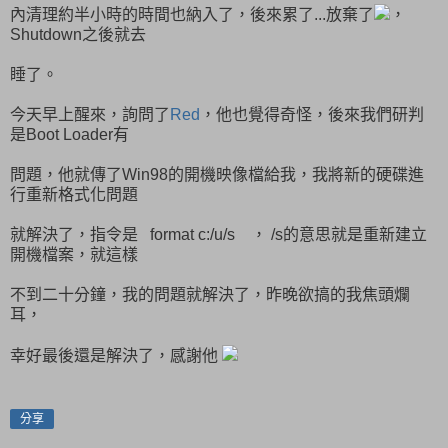
內清理約半小時的時間也納入了，後來累了...放棄了
，
Shutdown之後就去
睡了。
今天早上醒來，詢問了
Red
，他也覺得奇怪，後來我們研判
是Boot Loader有
問題，他就傳了Win98的開機映像檔給我，我將新的硬碟進
行重新格式化問題
就解決了，指令是 format c:/u/s ， /s的意思就是重新建立
開機檔案，就這樣
不到二十分鐘，我的問題就解決了，昨晚欲搞的我焦頭爛
耳，
幸好最後還是解決了，感謝他
分享