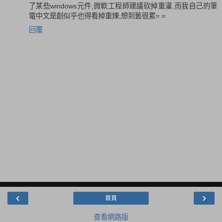
了某些windows元件,微軟工程師建議砍掉重灌,而我自己的筆
電中文是創似乎也得看掉重煉,想到舊很累= =
回覆
‹
›
首頁
查看網路版