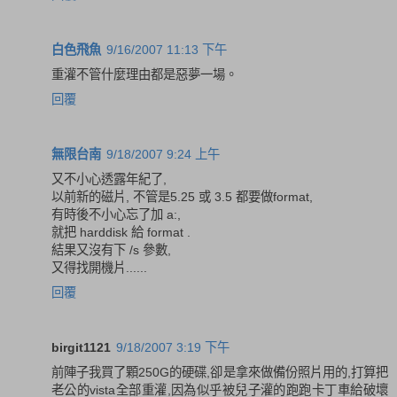
白色飛魚
9/16/2007 11:13 下午
重灌不管什麼理由都是惡夢一場。
回覆
無限台南
9/18/2007 9:24 上午
又不小心透露年紀了,
以前新的磁片, 不管是5.25 或 3.5 都要做format,
有時後不小心忘了加 a:,
就把 harddisk 給 format .
結果又沒有下 /s 參數,
又得找開機片......
回覆
birgit1121
9/18/2007 3:19 下午
前陣子我買了顆250G的硬碟,卻是拿來做備份照片用的,打算把
老公的vista全部重灌,因為似乎被兒子灌的跑跑卡丁車給破壞