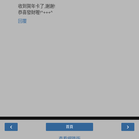
收到賀年卡了,謝謝!
恭喜發財喔!^+++^
回覆
‹
›
首頁
查看網路版