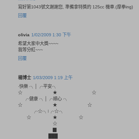
寫好第1043號文謝謝您, 準備拿特獎的 125cc 機車.(摩拳ing)
回覆
olivia
1/02/2009 1:30 下午
希望大家中大獎~~~~
我等分紅~~~
回覆
楊博士
1/03/2009 1:19 上午
‧快樂 ‧╮│╭‧平安‧╮
☆ ★ ☆
╭‧健康 ‧╮│╭‧順心 ‧╮
☆ ★ ☆
╭‧☆‧╮∣╭‧☆‧╮
☆ ★ ☆
☆
▉
███