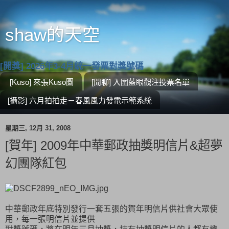
shaw的天空
[開獎] 2026年3-4月統一發票對獎號碼
[Kuso] 來張Kuso圖
[閒聊] 入圍藍眼觀注投票名單
[攝影] 六月拍拍走－春風風力發電示範系統
星期三, 12月 31, 2008
[賀年] 2009年中華郵政抽獎明信片&超夢
幻團隊紅包
中華郵政年底特別發行一套五張的賀年明信片供社會大眾使
用，每一張明信片並提供