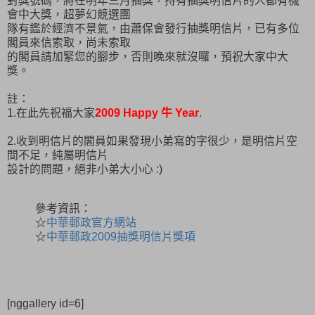
對獎號碼，將在明年三月抽獎，持有抽獎明信片的人都有機
會中大獎，超夢幻競選團
隊有鑑於經濟不景氣，由蕭保會發行抽獎明信片，已有多位
閣員來信索取，尚未索取
的閣員請加緊您的腳步，否則晚來就沒囉，預祝大家中大
獎。
註：
1.在此先祝福大家
2009 Happy 牛 Year
.
2.收到明信片的閣員如果發現小弟寫的字很少，是明信片空
間不足，純屬明信片
設計的問題，絕非小弟大小心 :)
參考資訊：
☆
中華郵政官方網站
☆
中華郵政2009抽獎明信片獎項
[nggallery id=6]