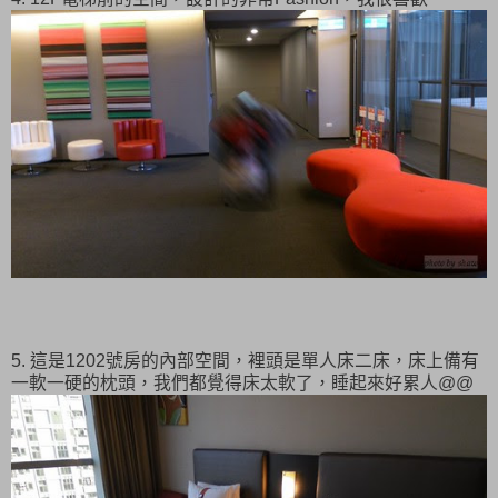
5. 這是1202號房的內部空間，裡頭是單人床二床，床上備有
一軟一硬的枕頭，我們都覺得床太軟了，睡起來好累人@@