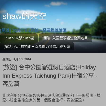
shaw的天空
[開獎] 2026年3-4月統一發票對獎號碼
[Kuso] 來張Kuso圖
[閒聊] 入圍藍眼觀注投票名單
[攝影] 六月拍拍走－春風風力發電示範系統
星期日, 1月 19, 2014
[旅遊] 台中公園智選假日酒店(Holiday
Inn Express Taichung Park)住宿分享 -
客房篇
此次利用台中公園智選假日酒店優惠期間訂了一間房間，這
是小培出生後全家的第一個過夜旅行，意義深遠。