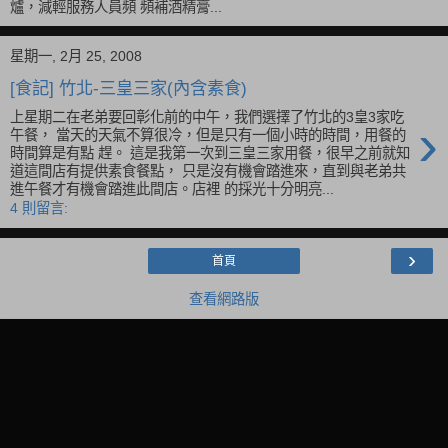
爐，減輕服務人員頻 頻補酒精膏...
星期一, 2月 25, 2008
[食記] 竹北-三皇三家(內含素食)
上星期二在老弟要回彰化前的中午，我們選擇了竹北的3皇3家吃
›
午餐， 當天的天氣不算很冷，但是只有一個小時的時間，用餐的
時間算是有點 趕。 這是我第一次到三皇三家用餐，很早之前就知
道這間店有提供素食餐點， 只是沒有機會踏進來，直到與老弟共
進午餐才有機會踏進此間店。店裡 的採光十分明亮...
4 則留言:
›
首頁
查看網路版