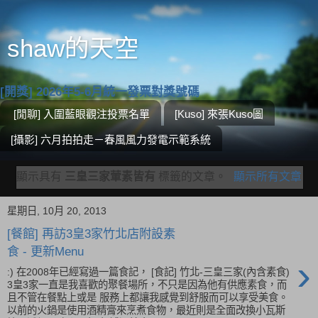
shaw的天空
[開獎] 2026年5-6月統一發票對獎號碼
[閒聊] 入圍藍眼觀注投票名單
[Kuso] 來張Kuso圖
[攝影] 六月拍拍走－春風風力發電示範系統
顯示具有
三皇三家葷素皆有
標籤的文章。
顯示所有文章
星期日, 10月 20, 2013
[餐館] 再訪3皇3家竹北店附設素
食 - 更新Menu
›
:) 在2008年已經寫過一篇食記， [食記] 竹北-三皇三家(內含素食)
3皇3家一直是我喜歡的聚餐場所，不只是因為他有供應素食，而
且不管在餐點上或是 服務上都讓我感覺到舒服而可以享受美食。
以前的火鍋是使用酒精膏來烹煮食物，最近則是全面改換小瓦斯