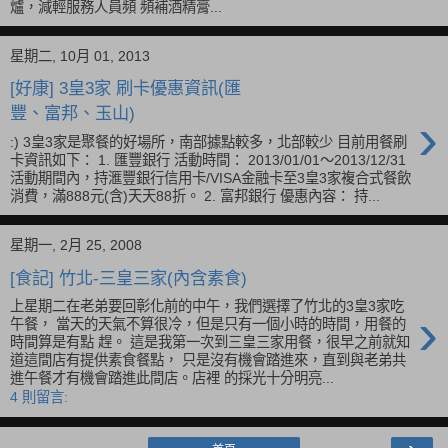
爐，減輕服務人員頻 頻補酒精膏...
星期二, 10月 01, 2013
[好康] 3皇3家 刷卡優惠資訊(匯
豐、富邦、玉山)
›
:) 3皇3家是聚餐的好場所，南部據點較多，北部較少 目前用餐刷
卡資訊如下： 1. 匯豐銀行 活動時間： 2013/01/01～2013/12/31
活動期間內，持滙豐銀行信用卡/VISA金融卡至3皇3家複合式餐飲
消費，滿888元(含)天天88折。 2. 富邦銀行 優惠內容： 持...
星期一, 2月 25, 2008
[食記] 竹北-三皇三家(內含素食)
上星期二在老弟要回彰化前的中午，我們選擇了竹北的3皇3家吃
›
午餐， 當天的天氣不算很冷，但是只有一個小時的時間，用餐的
時間算是有點 趕。 這是我第一次到三皇三家用餐，很早之前就知
道這間店有提供素食餐點， 只是沒有機會踏進來，直到與老弟共
進午餐才有機會踏進此間店。店裡 的採光十分明亮...
4 則留言: