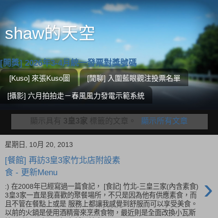
shaw的天空
[開獎] 2026年3-4月統一發票對獎號碼
[Kuso] 來張Kuso圖
[閒聊] 入圍藍眼觀注投票名單
[攝影] 六月拍拍走－春風風力發電示範系統
顯示具有
3皇3家
標籤的文章。
顯示所有文章
星期日, 10月 20, 2013
[餐館] 再訪3皇3家竹北店附設素
食 - 更新Menu
›
:) 在2008年已經寫過一篇食記， [食記] 竹北-三皇三家(內含素食)
3皇3家一直是我喜歡的聚餐場所，不只是因為他有供應素食，而
且不管在餐點上或是 服務上都讓我感覺到舒服而可以享受美食。
以前的火鍋是使用酒精膏來烹煮食物，最近則是全面改換小瓦斯