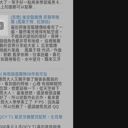
大了，等手好一點再來學習搖黑卡...
以上的圖都可以點擊...
[音樂] 後宮甄嬛傳 原聲帶推
薦 (鳳凰于飛 , 紅顏劫)
最近把後宮甄嬛傳給看完了一
遍，雖然看完覺得有點空虛，
不過真的是拍的很好，很棒，
個個角色都非常有味道。 這裡推薦
聽的音樂分享給大家 1. 后宮甄嬛
視劇片尾曲 鳳凰于飛 作詞／作曲
：劉歡 舊夢依稀，往事迷離，春花
 如霧裡看花，水中望月，飄來又浮
so] 無限競選團隊08年新宗旨
總筒大人又親手做了幾張各閣員的
o圖，看到圖的時候，心裡 有個瞬間閃
念頭，想要惡搞一下，從天空掉下
筒大人， 最後想想，還是做個溫馨
好了，所以就製作此劣作，看來要
總筒大人學學美工了 :P PS：因為最
，所以托稿了，還請總筒見諒 QQ
 QCY T1 藍芽牙機雙耳配對，左耳單
500多元入手QCY T1真的是很超值