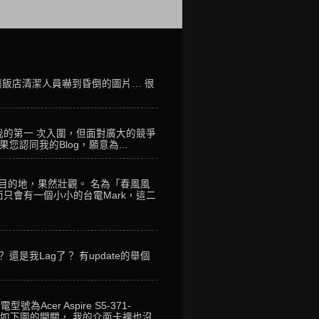
讓飯店清潔人員嚇到昏倒的圖片… 很
我的第一 次入圍，但面對廣大的競爭
您認同我的Blog，願意為...
到目的地，果然壯觀。 名為「春風風
只會有一個小小的台電Mark，這二
是我Lag了？ 有update的舉個
er Aspire S5-371-
回如下圖的開關， 我的介面卡裡也沒