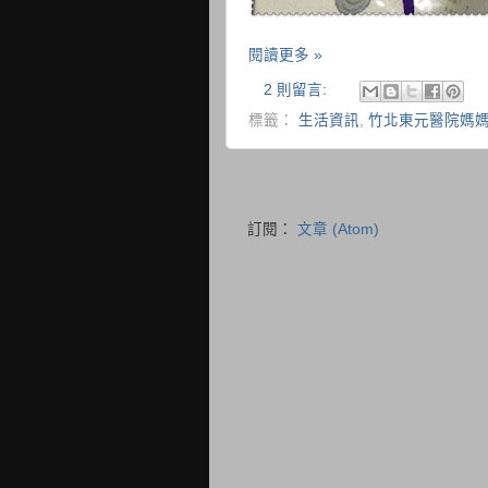
閱讀更多 »
2 則留言:
標籤：
生活資訊
,
竹北東元醫院媽
訂閱：
文章 (Atom)