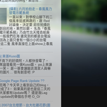
果您認同我的Blog，願意為...
[攝影] 六月拍拍走－春風風力
發電示範系統
一直以來，對學校山腳下的二
個風車挺感興趣的，跟 Red
討論後，決定要 前往拍攝近
到目的地，果然壯觀。 名為「春風
電示範系統」乃由竹北天隆造紙廠
一般我們在海 邊見到的都是台電設
因為上面只會有一個小小的台電
k，這二隻 風車直接在上面show上春風
..
so] 來張Kuso圖
下雨下的好煩阿，人都快發霉了，
某論壇看見一張Kuso圖， po上來讓
一笑。 是一張會讓飯店清潔人員嚇
的圖片… 很有創意吧 :P
Google Page Rank Update ??
花嗎？今天早上看到自己的blog，
變成了3， 如果真的是也是這二天的
家都有Update嗎？ 還是我Lag
update的舉個右手吧 O_O/
] 2007台北燈節、台大杜鵑花節(圖