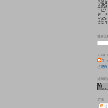
的選擇
其實感
可以左
的。 
常常無
讓雙耳
搜尋此
ABOUT
Sh
檢視我
總網頁
訂閱
發