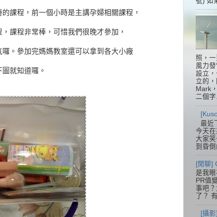
號) 如
時的課程，前一個小時是主講孕婦相關課程，
程，課程非常棒，可惜我們很晚才參加，
氣囉。參加完媽媽教室還可以拿到各大小廠
照，一
風力發
下圖就知道囉。
設立，
立的，
Mar
二個字.
[Ku
最近
今天在
大家笑
到昏倒
[閒聊] 
是我眼
PR值
事吧？大
了？ 有
[攝影