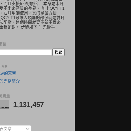
，而且支援5.0的規格， 本身是木耳
受不出來音質的差異， 加上QCY T1
、右耳單獨使用，真的是蠻方便
但QCY T1最讓人頭痛的部份就是雙耳
法配對，這個時間就要重新重置來
重新配對。 步驟如下： 先從手...
網誌
 ME
aw的天空
的完整簡介
瀏覽量
1,131,457
表文章