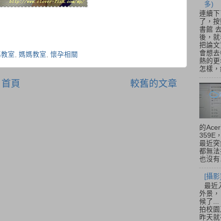
多)
連續下
了，按
書館 
後，就
把論文
會想去
媽教室
,
媽媽教室
,
懷孕相關
熱的更
怎樣，總
首頁
較舊的文章
的Acer
359
最近突
都無法
也沒有.
[攝影
最近
外景，
候了.
拍校園
昨天就