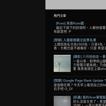
熱門文章
[Kuso] 來張Kuso圖
最近下雨下的好煩阿，人都快發霉了
有創意吧 :P
[閒聊] 入圍藍眼觀注投票名單
上週因為名次為1503名，只差4
者，大概也是不被看好，只是 希望自己的
[攝影] 六月拍拍走－
一直以來，對學校山腳
力發電示範系統」乃由
隻 風車直接在上面sho
[閒聊] Google Page Rank Update 
是我眼花嗎？今天早上看到自己的blo
右手吧 O_O/
[抓蟲] 我的Acer筆電
好久沒發文章了，希望來做
359E， 一直以來