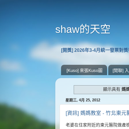
shaw的天空
[開獎] 2026年3-4月統一發票對
[Kuso] 來張Kuso圖
[閒聊]
顯示具有
媽
星期三, 4月 25, 2012
[資訊] 媽媽教室 - 竹北東元
老婆在住家附近的東元醫院做產