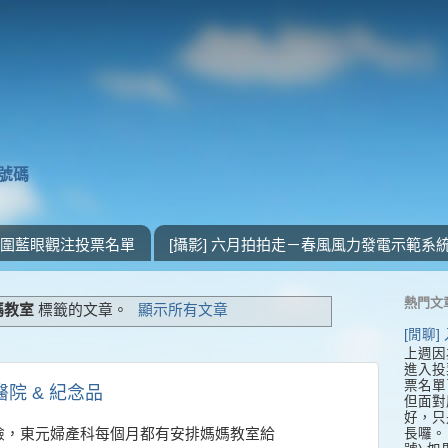
獎號碼
 入圍藍眼觀注投票名單
[攝影] 六月拍拍走－春風風力發電示範系
熱門文
媽教室
標籤的文章。
顯示所有文章
[閒聊
上週因
進入投
票名單
醫院 & 紀念品
但面對
好，只
長囉。 
檢，東元婦產科每個月都有安排媽媽教室給