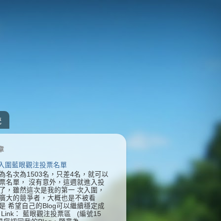
統
章
] 入圍藍眼觀注投票名單
為名次為1503名，只差4名，就可以
票名單， 沒有意外，這週就進入投
了，雖然這次是我的第一 次入圍，
廣大的競爭者，大概也是不被看
是 希望自己的Blog可以繼續穩定成
Link： 藍眼觀注投票區 (編號15