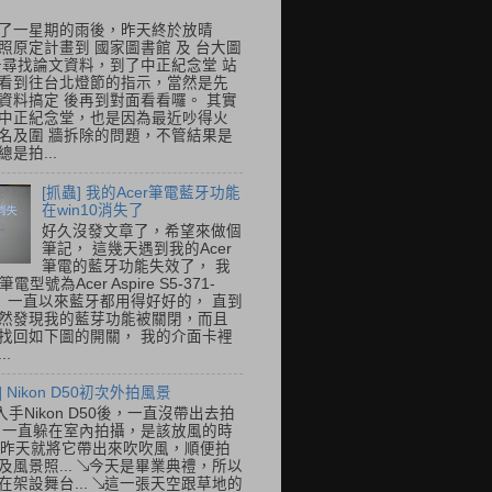
了一星期的雨後，昨天終於放晴
照原定計畫到 國家圖書館 及 台大圖
去尋找論文資料，到了中正紀念堂 站
看到往台北燈節的指示，當然是先
資料搞定 後再到對面看看囉。 其實
中正紀念堂，也是因為最近吵得火
名及圍 牆拆除的問題，不管結果是
是拍...
[抓蟲] 我的Acer筆電藍牙功能
在win10消失了
好久沒發文章了，希望來做個
筆記， 這幾天遇到我的Acer
筆電的藍牙功能失效了， 我
筆電型號為Acer Aspire S5-371-
E， 一直以來藍牙都用得好好的， 直到
然發現我的藍芽功能被關閉，而且
找回如下圖的開關， 我的介面卡裡
..
] Nikon D50初次外拍風景
入手Nikon D50後，一直沒帶出去拍
 一直躲在室內拍攝，是該放風的時
.. 昨天就將它帶出來吹吹風，順便拍
及風景照... ↘今天是畢業典禮，所以
在架設舞台... ↘這一張天空跟草地的