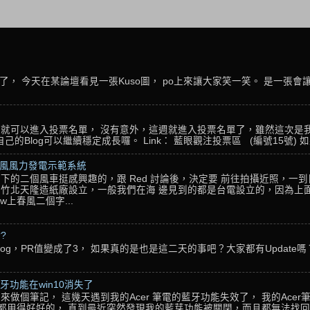
， 今天在某論壇看見一張Kuso圖， po上來讓大家笑一笑。 是一張會
名，就可以進入投票名單， 沒有意外，這週就進入投票名單了，雖然這次是
Blog可以繼續穩定成長囉。 Link： 藍眼觀注投票區 (編號15號) 如果
春風風力發電示範系統
下的二個風車挺感興趣的，跟 Red 討論後，決定要 前往拍攝近照，一
竹北天隆造紙廠設立，一般我們在海 邊見到的都是台電設立的，因為上面
w上春風二個字...
??
g，PR值變成了3， 如果真的是也是這二天的事吧？大家都有Update嗎？ 還
藍牙功能在win10消失了
個筆記， 這幾天遇到我的Acer 筆電的藍牙功能失效了， 我的Acer筆電型號為Ac
藍牙都用得好好的， 直到最近突然發現我的藍芽功能被關閉，而且都無法找