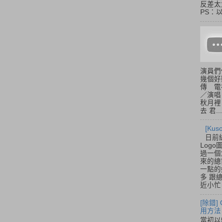
反差太
PS：
演員們
幾個好
傳 電
／演唱
秋月裡
去 君...
[Ku
日前
Log
過一個
來的總
一點的
多 跟
近小忙
[除錯]
用方法
當初以