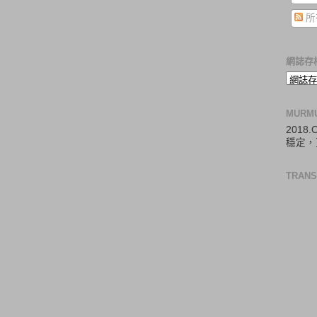
所
網誌存
MURM
2018
穩定，
TRANS