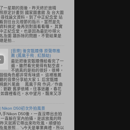
了一星期的雨後，昨天終於放晴
照原定計畫到 國家圖書館 及 台大圖
去尋找論文資料，到了中正紀念堂 站
看到往台北燈節的指示，當然是先
資料搞定 後再到對面看看囉。 其實
中正紀念堂，也是因為最近吵得火
名及圍 牆拆除的問題，不管結果是
是拍...
[音樂] 後宮甄嬛傳 原聲帶推
薦 (鳳凰于飛 , 紅顏劫)
最近把後宮甄嬛傳給看完了一
遍，雖然看完覺得有點空虛，
不過真的是拍的很好，很棒，
個個角色都非常有味道。 這裡推薦
聽的音樂分享給大家 1. 后宮甄嬛
視劇片尾曲 鳳凰于飛 作詞／作曲
：劉歡 舊夢依稀，往事迷離，春花
 如霧裡看花，水中望月，飄來又浮
] Nikon D50初次外拍風景
入手Nikon D50後，一直沒帶出去拍
 一直躲在室內拍攝，是該放風的時
.. 昨天就將它帶出來吹吹風，順便拍
及風景照... ↘今天是畢業典禮，所以