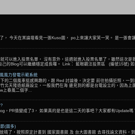
， 今天在某論壇看見一張Kuso圖， po上來讓大家笑一笑。 是一張會
名，就可以進入投票名單， 沒有意外，這週就進入投票名單了，雖然這次是
Blog可以繼續穩定成長囉。 Link： 藍眼觀注投票區 (編號15號) 如果
春風風力發電示範系統
下的二個風車挺感興趣的，跟 Red 討論後，決定要 前往拍攝近照，一
竹北天隆造紙廠設立，一般我們在海 邊見到的都是台電設立的，因為上面
w上春風二個字...
??
g，PR值變成了3， 如果真的是也是這二天的事吧？大家都有Update嗎？ 還
節(圖多)
放晴了，按照原定計畫到 國家圖書館 及 台大圖書館 去尋找論文資料，