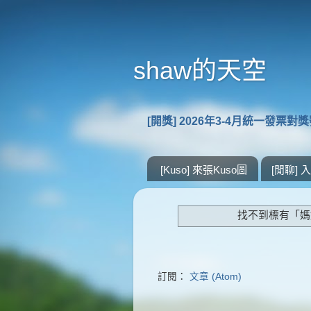
shaw的天空
[開獎] 2026年3-4月統一發票對
[Kuso] 來張Kuso圖
[閒聊]
找不到標有「媽
訂閱：
文章 (Atom)