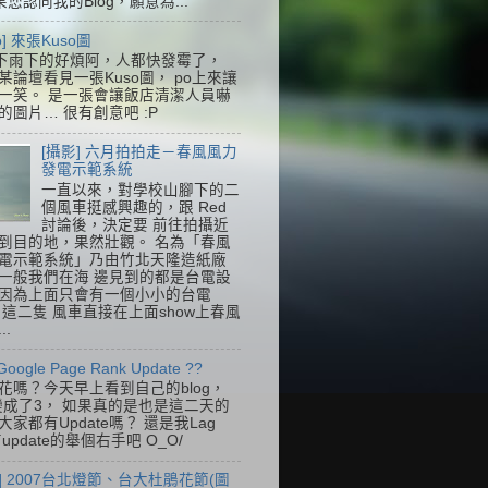
果您認同我的Blog，願意為...
so] 來張Kuso圖
下雨下的好煩阿，人都快發霉了，
某論壇看見一張Kuso圖， po上來讓
一笑。 是一張會讓飯店清潔人員嚇
的圖片… 很有創意吧 :P
[攝影] 六月拍拍走－春風風力
發電示範系統
一直以來，對學校山腳下的二
個風車挺感興趣的，跟 Red
討論後，決定要 前往拍攝近
到目的地，果然壯觀。 名為「春風
電示範系統」乃由竹北天隆造紙廠
一般我們在海 邊見到的都是台電設
因為上面只會有一個小小的台電
k，這二隻 風車直接在上面show上春風
..
Google Page Rank Update ??
花嗎？今天早上看到自己的blog，
變成了3， 如果真的是也是這二天的
家都有Update嗎？ 還是我Lag
update的舉個右手吧 O_O/
] 2007台北燈節、台大杜鵑花節(圖