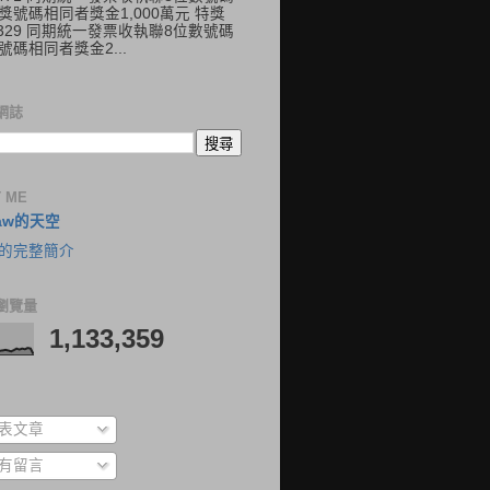
獎號碼相同者獎金1,000萬元 特獎
41329 同期統一發票收執聯8位數號碼
號碼相同者獎金2...
網誌
 ME
aw的天空
的完整簡介
瀏覽量
1,133,359
表文章
有留言