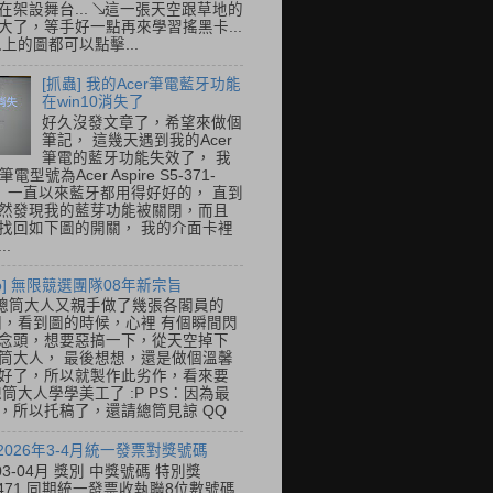
在架設舞台... ↘這一張天空跟草地的
大了，等手好一點再來學習搖黑卡...
以上的圖都可以點擊...
[抓蟲] 我的Acer筆電藍牙功能
在win10消失了
好久沒發文章了，希望來做個
筆記， 這幾天遇到我的Acer
筆電的藍牙功能失效了， 我
筆電型號為Acer Aspire S5-371-
E， 一直以來藍牙都用得好好的， 直到
然發現我的藍芽功能被關閉，而且
找回如下圖的開關， 我的介面卡裡
..
so] 無限競選團隊08年新宗旨
總筒大人又親手做了幾張各閣員的
o圖，看到圖的時候，心裡 有個瞬間閃
念頭，想要惡搞一下，從天空掉下
筒大人， 最後想想，還是做個溫馨
好了，所以就製作此劣作，看來要
總筒大人學學美工了 :P PS：因為最
，所以托稿了，還請總筒見諒 QQ
 2026年3-4月統一發票對獎號碼
03-04月 獎別 中獎號碼 特別獎
31471 同期統一發票收執聯8位數號碼