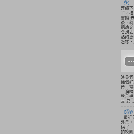
多)
連續下
了，按
書館 
後，就
把論文
會想去
熱的更
怎樣，總
演員們
幾個好
傳 電
／演唱
秋月裡
去 君...
[攝影
最近
外景，
候了.
拍校園