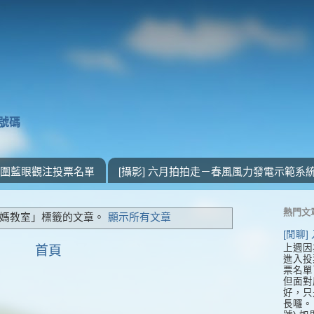
獎號碼
 入圍藍眼觀注投票名單
[攝影] 六月拍拍走－春風風力發電示範系
熱門文
媽教室」
標籤的文章。
顯示所有文章
[閒聊
上週因
首頁
進入投
票名單
但面對
好，只
長囉。 