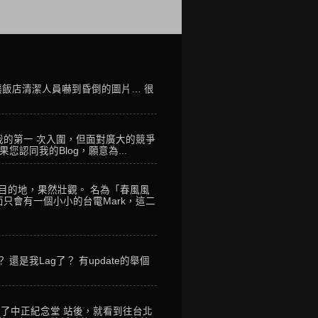
讓飯店清潔人員嚇到昏倒的圖片… 很
我的第一 次入圍，但面對廣大的競爭
您認同我的Blog，願意為...
到目的地，果然壯觀。 名為「春風風
只會有一個小小的台電Mark，這二
是我Lag了？ 有update的舉個
到了中正紀念堂 站後，就看到往台北