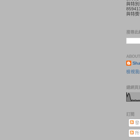
與特別
859
與特獎
搜尋此
ABOUT
Sh
檢視我
總網頁
訂閱
發
所