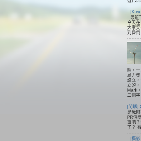
號) 如
[Ku
最近
今天在
大家笑
到昏倒
照，一
風力發
設立，
立的，
Mar
二個字.
[閒聊] 
是我眼
PR值
事吧？大
了？ 有
[攝影