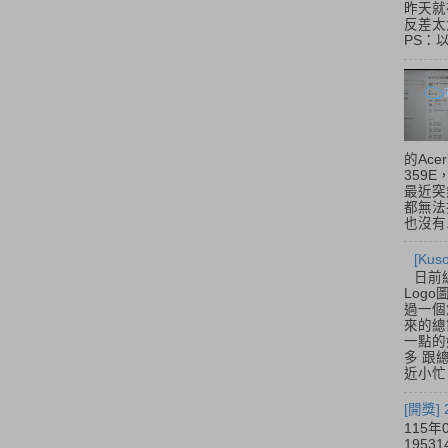
昨天就
反差太
PS：
的Acer
359
最近突
都無法
也沒有.
[Ku
日前
Log
過一個
來的總
一點的
多 跟
近小忙
[開獎]
115年
195