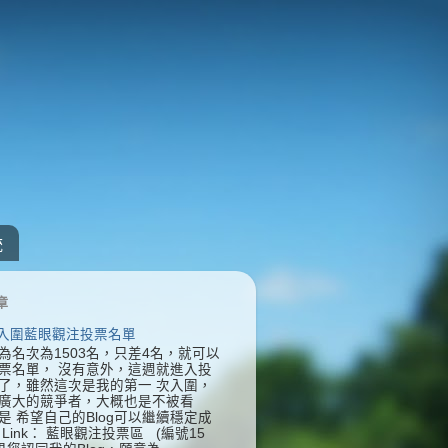
統
章
] 入圍藍眼觀注投票名單
為名次為1503名，只差4名，就可以
票名單， 沒有意外，這週就進入投
了，雖然這次是我的第一 次入圍，
廣大的競爭者，大概也是不被看
是 希望自己的Blog可以繼續穩定成
Link： 藍眼觀注投票區 (編號15