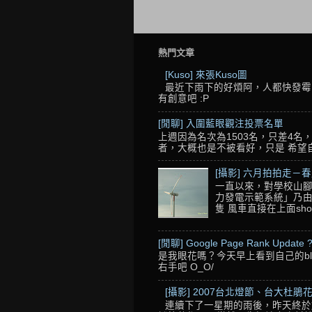
熱門文章
[Kuso] 來張Kuso圖
最近下雨下的好煩阿，人都快發霉了
有創意吧 :P
[閒聊] 入圍藍眼觀注投票名單
上週因為名次為1503名，只差4
者，大概也是不被看好，只是 希望自己的
[攝影] 六月拍拍走－
一直以來，對學校山腳
力發電示範系統」乃由
隻 風車直接在上面sho
[閒聊] Google Page Rank Update 
是我眼花嗎？今天早上看到自己的blo
右手吧 O_O/
[攝影] 2007台北燈節、台大杜鵑花
連續下了一星期的雨後，昨天終於