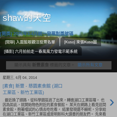
shaw的天空
[開獎] 2026年3-4月統一發票對獎號碼
[閒聊] 入圍藍眼觀注投票名單
[Kuso] 來張Kuso圖
[攝影] 六月拍拍走－春風風力發電示範系統
顯示具有
新豐素食
標籤的文章。
顯示所有文章
星期三, 6月 04, 2014
[素食] 新豐 - 慈園素食館 (湖口
工業區、新竹工業區)
›
. 最近換了頭路，從科學園區逃了出來，轉進湖口工業區囉， 也
因為如此，就開始物色附近的素食餐館。 某天在網路上看見這間
素食館，抱著嚐試的心情去吃吃看， 結果發現還不賴呢，分享給
在湖口工業區、新竹工業區或是明新科大讀書的朋友們。 先來看