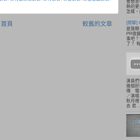
會想去
熱的更
怎樣，總
[閒聊] 
首頁
較舊的文章
是我眼
PR值
事吧？大
了？ 有
演員們
幾個好
傳 電
／演唱
秋月裡
去 君...