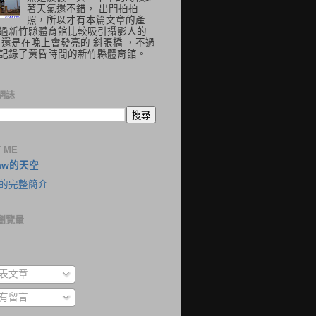
著天氣還不錯， 出門拍拍
照，所以才有本篇文章的產
過新竹縣體育館比較吸引攝影人的
 還是在晚上會發亮的 斜張橋 ，不過
記錄了黃昏時間的新竹縣體育館。
網誌
 ME
aw的天空
的完整簡介
瀏覽量
表文章
有留言