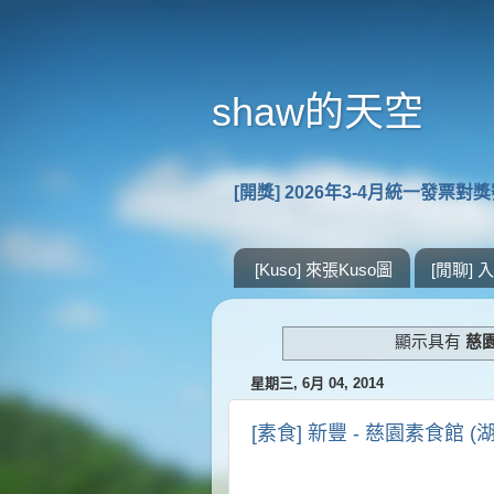
shaw的天空
[開獎] 2026年3-4月統一發票對
[Kuso] 來張Kuso圖
[閒聊]
顯示具有
慈
星期三, 6月 04, 2014
[素食] 新豐 - 慈園素食館