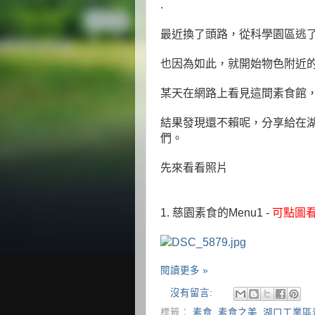
.
最近換了頭路，從科學園區逃
也因為如此，就開始物色附近
某天在網路上看見這間素食館
結果發現還不賴呢，分享給在
們。
先來看看照片
1. 慈園素食的Menu1 -
可點圖
閱讀更多 »
沒有留言:
標籤：
素食
,
素食之美
,
湖口工業區