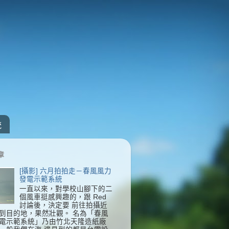
統
章
[攝影] 六月拍拍走－春風風力
發電示範系統
一直以來，對學校山腳下的二
個風車挺感興趣的，跟 Red
討論後，決定要 前往拍攝近
到目的地，果然壯觀。 名為「春風
電示範系統」乃由竹北天隆造紙廠