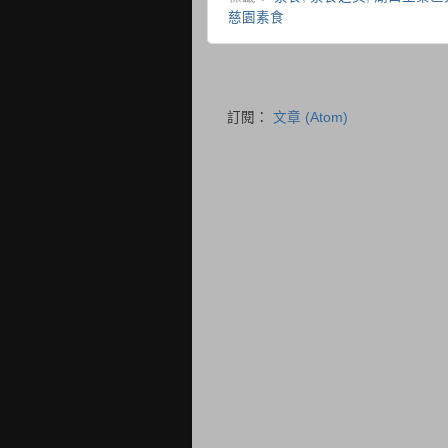
慈園素食
訂閱：
文章 (Atom)