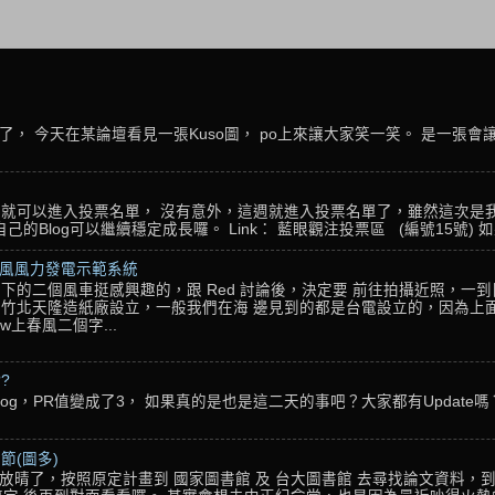
， 今天在某論壇看見一張Kuso圖， po上來讓大家笑一笑。 是一張會
名，就可以進入投票名單， 沒有意外，這週就進入投票名單了，雖然這次是
Blog可以繼續穩定成長囉。 Link： 藍眼觀注投票區 (編號15號) 如果
春風風力發電示範系統
下的二個風車挺感興趣的，跟 Red 討論後，決定要 前往拍攝近照，一
竹北天隆造紙廠設立，一般我們在海 邊見到的都是台電設立的，因為上面
w上春風二個字...
??
g，PR值變成了3， 如果真的是也是這二天的事吧？大家都有Update嗎？ 還
節(圖多)
放晴了，按照原定計畫到 國家圖書館 及 台大圖書館 去尋找論文資料，