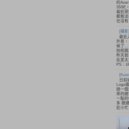
的Acer
359
最近突
都無法
也沒有.
[攝影
最近
外景，
候了.
拍校園
昨天就
反差太
PS：
[Ku
日前
Log
過一個
來的總
一點的
多 跟
近小忙