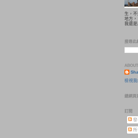
生，不
地方，
我還是
搜尋此
ABOUT
Sh
檢視我
總網頁
訂閱
發
所