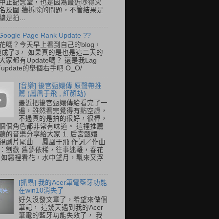
中正紀念堂，也是因為最近吵得火
名及圍 牆拆除的問題，不管結果是
是拍...
Google Page Rank Update ??
花嗎？今天早上看到自己的blog，
變成了3， 如果真的是也是這二天的
家都有Update嗎？ 還是我Lag
update的舉個右手吧 O_O/
[音樂] 後宮甄嬛傳 原聲帶推
薦 (鳳凰于飛 , 紅顏劫)
最近把後宮甄嬛傳給看完了一
遍，雖然看完覺得有點空虛，
不過真的是拍的很好，很棒，
個個角色都非常有味道。 這裡推薦
聽的音樂分享給大家 1. 后宮甄嬛
視劇片尾曲 鳳凰于飛 作詞／作曲
：劉歡 舊夢依稀，往事迷離，春花
 如霧裡看花，水中望月，飄來又浮
[抓蟲] 我的Acer筆電藍牙功能
在win10消失了
好久沒發文章了，希望來做個
筆記， 這幾天遇到我的Acer
筆電的藍牙功能失效了， 我