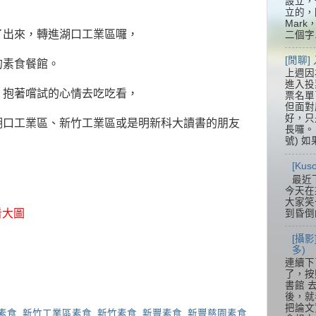
設立，
立的，
Mar
了出來，轉進湖口工業區囉，
二個字.
[閒聊
的素食餐館。
上週因
進入投
，抱著嚐試的心情去吃吃看，
票名單
但面對
好，只
湖口工業區、新竹工業區或是明新科大讀書的朋友
長囉。 
號) 如
[Ku
最近
今天在
大家笑
看大圖
到昏倒
[攝影
多)
連續下
了，按
書館 
後，就
把論文
素食
,
新竹工業區素食
,
新竹素食
,
新豐素食
,
新豐慈園素食
,