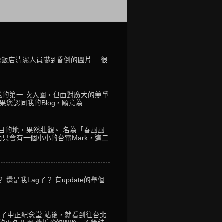
讓飯店清潔人員嚇到昏倒的圖片… 很
我的第一 次入圍，但面對廣大的競爭
您認同我的Blog，願意為...
到目的地，果然壯觀。 名為「春風風
只會有一個小小的台電Mark，這二
是我Lag了？ 有update的舉個
到了中正紀念堂 站後，就看到往台北