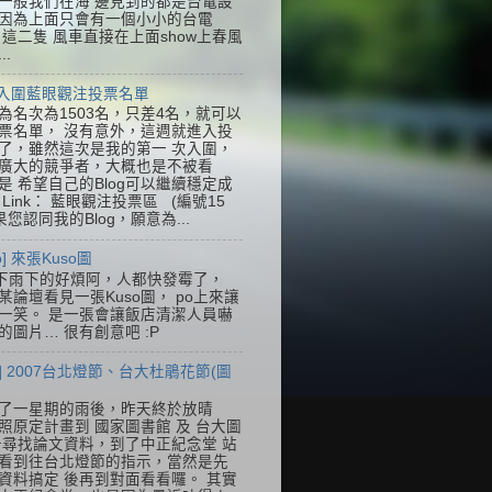
一般我們在海 邊見到的都是台電設
因為上面只會有一個小小的台電
k，這二隻 風車直接在上面show上春風
..
] 入圍藍眼觀注投票名單
為名次為1503名，只差4名，就可以
票名單， 沒有意外，這週就進入投
了，雖然這次是我的第一 次入圍，
廣大的競爭者，大概也是不被看
是 希望自己的Blog可以繼續穩定成
Link： 藍眼觀注投票區 (編號15
果您認同我的Blog，願意為...
so] 來張Kuso圖
下雨下的好煩阿，人都快發霉了，
某論壇看見一張Kuso圖， po上來讓
一笑。 是一張會讓飯店清潔人員嚇
的圖片… 很有創意吧 :P
] 2007台北燈節、台大杜鵑花節(圖
了一星期的雨後，昨天終於放晴
照原定計畫到 國家圖書館 及 台大圖
去尋找論文資料，到了中正紀念堂 站
看到往台北燈節的指示，當然是先
資料搞定 後再到對面看看囉。 其實