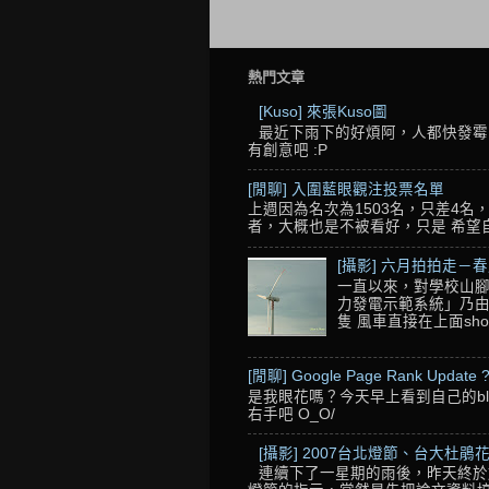
熱門文章
[Kuso] 來張Kuso圖
最近下雨下的好煩阿，人都快發霉了
有創意吧 :P
[閒聊] 入圍藍眼觀注投票名單
上週因為名次為1503名，只差4
者，大概也是不被看好，只是 希望自己的
[攝影] 六月拍拍走－
一直以來，對學校山腳
力發電示範系統」乃由
隻 風車直接在上面sho
[閒聊] Google Page Rank Update 
是我眼花嗎？今天早上看到自己的blo
右手吧 O_O/
[攝影] 2007台北燈節、台大杜鵑花
連續下了一星期的雨後，昨天終於