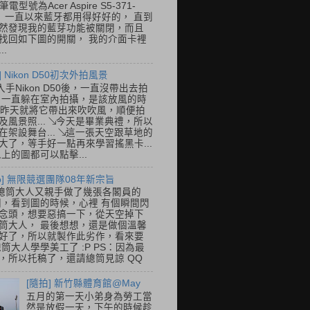
筆電型號為Acer Aspire S5-371-
E， 一直以來藍牙都用得好好的， 直到
然發現我的藍芽功能被關閉，而且
找回如下圖的開關， 我的介面卡裡
..
] Nikon D50初次外拍風景
入手Nikon D50後，一直沒帶出去拍
 一直躲在室內拍攝，是該放風的時
.. 昨天就將它帶出來吹吹風，順便拍
及風景照... ↘今天是畢業典禮，所以
在架設舞台... ↘這一張天空跟草地的
大了，等手好一點再來學習搖黑卡...
以上的圖都可以點擊...
so] 無限競選團隊08年新宗旨
總筒大人又親手做了幾張各閣員的
o圖，看到圖的時候，心裡 有個瞬間閃
念頭，想要惡搞一下，從天空掉下
筒大人， 最後想想，還是做個溫馨
好了，所以就製作此劣作，看來要
總筒大人學學美工了 :P PS：因為最
，所以托稿了，還請總筒見諒 QQ
[隨拍] 新竹縣體育館@May
五月的第一天小弟身為勞工當
然是放假一天，下午的時候趁