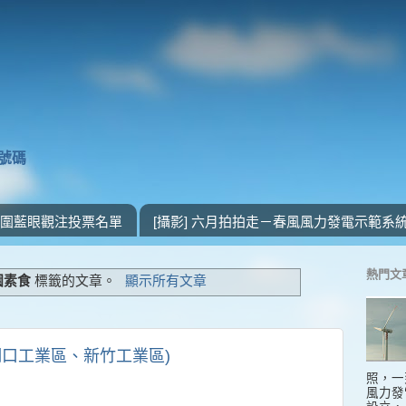
獎號碼
 入圍藍眼觀注投票名單
[攝影] 六月拍拍走－春風風力發電示範系
熱門文
園素食
標籤的文章。
顯示所有文章
 (湖口工業區、新竹工業區)
照，一
風力發