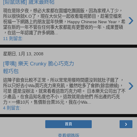
[迎鼠送豬] 歲末最終帖
現在是除夕夜，想必大家都在圍爐吃團圓飯，因為家裡人丁少，
›
所以很快就K.O了，現在大伙兒一起收看電視節目，趁著空檔來
祝福一下網路上的朋友鼠年快樂，Happy Chinese New Year，希
望在新的一年不管在任何事大家都能有更豐收的一年、成果豐碩
，在這一年認識了許多網路...
11 則留言:
星期日, 1月 13, 2008
[零嘴] 樂天 Crunky 脆心巧克力
輕巧包
›
這陣子飲食比較不正常，所以常常用餐時間還沒到就肚子餓了 ，
所以只好去小Wa買巧克力來充飢，雖然吃多了會胖(餘音繚繞)，
可是 還是沒辦法，就來看看這款巧克力吧。 日本樂天公司出了不
少產品，在食品知名度也不小，這款就是由他們 所出產的巧克
力。一條10片，售價新台票35元，我在小Wa...
4 則留言:
›
首頁
查看網路版