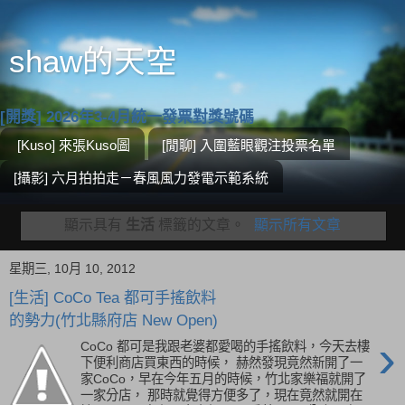
shaw的天空
[開獎] 2026年3-4月統一發票對獎號碼
[Kuso] 來張Kuso圖
[閒聊] 入圍藍眼觀注投票名單
[攝影] 六月拍拍走－春風風力發電示範系統
顯示具有
生活
標籤的文章。
顯示所有文章
星期三, 10月 10, 2012
[生活] CoCo Tea 都可手搖飲料
的勢力(竹北縣府店 New Open)
›
CoCo 都可是我跟老婆都愛喝的手搖飲料，今天去樓
下便利商店買東西的時候， 赫然發現竟然新開了一
家CoCo，早在今年五月的時候，竹北家樂福就開了
一家分店， 那時就覺得方便多了，現在竟然就開在