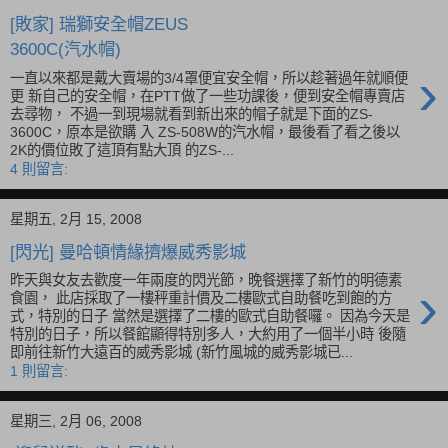
[敗家] 瑞獅安全帽ZEUS
3600C(汽水帽)
›
一直以來都是戴大賣場的3/4罩便宜安全帽，所以趁著過年就順便
更 新自己的安全帽，在PTT做了一些功課後，便到安全帽專賣店
去尋物， 不過一到現場就看到新出來的帽子就是下面的ZS-
3600C，原本是欲購 入 ZS-508W的汽水帽，最後看了看之後以
2K的價位敗了這頂有點大頂 的ZS-...
4 則留言:
星期五, 2月 15, 2008
[閃光] 曼哈頓情緣擠爆威秀影城
昨天與女友去歡度一年兩度的閃光節，晚餐選擇了新竹的明德素
›
食園， 此店採取了一樓秤重計價及二樓歐式自助餐吃到飽的方
式，特別的日子 當然是選擇了二樓的歐式自助餐囉。 因為今天是
特別的日子，所以餐館顯得特別多人，大約用了一個半小時 後隨
即前往新竹大遠百的威秀影城 (新竹風城的威秀影城已...
1 則留言:
星期三, 2月 06, 2008