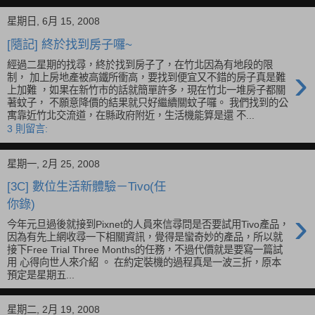
星期日, 6月 15, 2008
[隨記] 終於找到房子囉~
經過二星期的找尋，終於找到房子了，在竹北因為有地段的限
›
制， 加上房地產被高鐵所衝高，要找到便宜又不錯的房子真是難
上加難 ，如果在新竹市的話就簡單許多，現在竹北一堆房子都關
著蚊子， 不願意降價的結果就只好繼續關蚊子囉。 我們找到的公
寓靠近竹北交流道，在縣政府附近，生活機能算是還 不...
3 則留言:
星期一, 2月 25, 2008
[3C] 數位生活新體驗－Tivo(任
你錄)
›
今年元旦過後就接到Pixnet的人員來信尋問是否要試用Tivo產品，
因為有先上網收尋一下相關資訊，覺得是蠻奇妙的產品，所以就
接下Free Trial Three Months的任務，不過代價就是要寫一篇試
用 心得向世人來介紹 。 在約定裝機的過程真是一波三折，原本
預定是星期五...
星期二, 2月 19, 2008