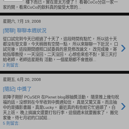
樓下而已，實在是太方便了！ 看著CoCo分店一家一
家的開，看來CoCo的飲料真的蠻受大眾的...
星期六, 7月 19, 2008
[閒聊] 聊聊本週狀況
從口試完到今天已經過了十天了，這段時間有點忙， 所以這十天
›
都沒有發文章，今天稍微有空閒一點， 所以來聊聊一下近況。 口
試完後，這段期間遵照口試委員的意見修改論文， 改完成後，寄
給指導教授，一天沒回、二天沒回， 心想愈來愈不對，第三天打
給老師，老師這星期有 活動，一個星期都不會進辦...
2 則留言:
星期五, 6月 20, 2008
[隨記] 中獎了
前陣子剛好 PCuSER 在Pixnet blog辦抽獎活動， 隨意推上幾句祝
›
福的話，沒想到在今早收到中獎通知信， 真是又驚又喜，而且抽
中的是攝影書藉，真是Lucky。 最近真的有些給它忙過頭了，白
天上班， 晚上搞論文還要打包行李，這個週末就要搬家了， 搬完
家後，待七月初的口試結...
5 則留言: