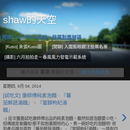
shaw的天空
[開獎] 2026年3-4月統一發票對獎號碼
[Kuso] 來張Kuso圖
[閒聊] 入圍藍眼觀注投票名單
[攝影] 六月拍拍走－春風風力發電示範系統
顯示具有
素易
標籤的文章。
顯示所有文章
星期四, 9月 04, 2014
[試吃文] 康師傅純素泡麵 - 『蕃
茄鮮蔬湯麵』、『當歸枸杞湯
›
麵』
:-) 這次獲邀試吃康師傅出品的純素泡麵，雖然知道泡麵要少吃，
但嘴總是會饞啦!那不如抱著期待的心，煮一碗好吃的泡麵吧! 收
到產品囉共兩款『蕃茄鮮蔬湯麵』、『當歸枸杞湯麵』 一袋有四