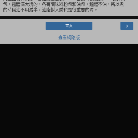
包，麵體滿大塊的，各有調味料粉包和油包，麵體不油，所以煮
的時候油不用減半，油脂對人體也是很重要的喔。
›
首頁
查看網路版