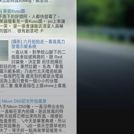
果您認同我的Blog，願意為...
so] 來張Kuso圖
下雨下的好煩阿，人都快發霉了，
某論壇看見一張Kuso圖， po上來讓
一笑。 是一張會讓飯店清潔人員嚇
的圖片… 很有創意吧 :P
[攝影] 六月拍拍走－春風風力
發電示範系統
一直以來，對學校山腳下的二
個風車挺感興趣的，跟 Red
討論後，決定要 前往拍攝近
到目的地，果然壯觀。 名為「春風
電示範系統」乃由竹北天隆造紙廠
一般我們在海 邊見到的都是台電設
因為上面只會有一個小小的台電
k，這二隻 風車直接在上面show上春風
..
] Nikon D50初次外拍風景
入手Nikon D50後，一直沒帶出去拍
 一直躲在室內拍攝，是該放風的時
.. 昨天就將它帶出來吹吹風，順便拍
及風景照... ↘今天是畢業典禮，所以
在架設舞台... ↘這一張天空跟草地的
大了，等手好一點再來學習搖黑卡...