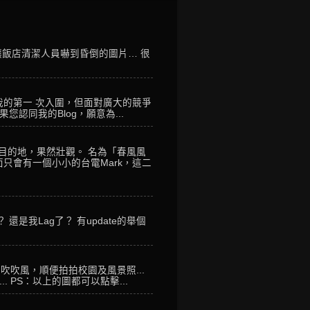
讓飯店清潔人員嚇到昏倒的圖片… 很
我的第一 次入圍，但面對廣大的競爭
您認同我的Blog，願意為...
到目的地，果然壯觀。 名為「春風風
只會有一個小小的台電Mark，這二
是我Lag了？ 有update的舉個
來吹吹風，順便拍拍校園及風景照...
 PS：以上的圖都可以點擊...