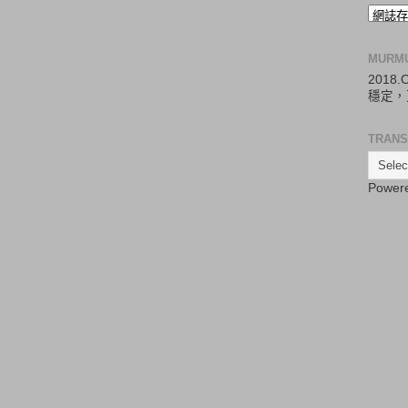
MURM
2018
穩定，
TRANS
Power