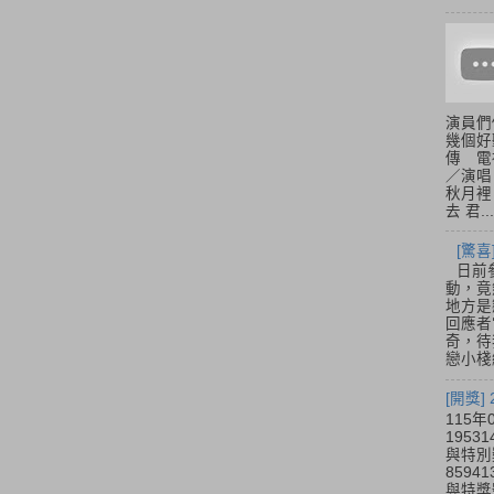
演員們
幾個好
傳 電
／演唱
秋月裡
去 君...
[驚
日前參
動，竟
地方是
回應者
奇，待
戀小棧
[開獎]
115年
195
與特別
859
與特獎