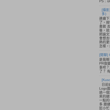
PS：
[攝影
多)
連續下
了，按
書館 
後，就
把論文
會想去
熱的更
怎樣，總
[閒聊] 
是我眼
PR值
事吧？大
了？ 有
[Ku
日前
Log
過一個
來的總
一點的
多 跟
近小忙