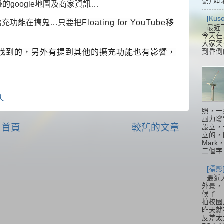
號) 如
右邊的google地圖及商家資訊…
[Ku
擴充功能在搞鬼…只要把
Floating for YouTube移
最近
今天在
大家笑
找到的，另外有提到其他的擴充功能也有影響，
到昏倒
失
照，一
風力發
首頁
較舊的文章
設立，
立的，
Mar
二個字.
[攝影
最近
外景，
候了.
拍校園
昨天就
反差太