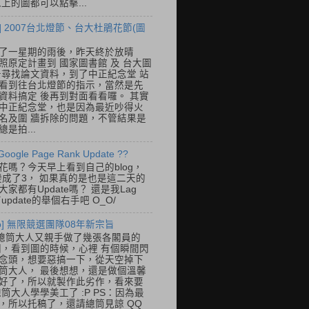
以上的圖都可以點擊...
] 2007台北燈節、台大杜鵑花節(圖
了一星期的雨後，昨天終於放晴
照原定計畫到 國家圖書館 及 台大圖
去尋找論文資料，到了中正紀念堂 站
看到往台北燈節的指示，當然是先
資料搞定 後再到對面看看囉。 其實
中正紀念堂，也是因為最近吵得火
名及圍 牆拆除的問題，不管結果是
是拍...
Google Page Rank Update ??
花嗎？今天早上看到自己的blog，
變成了3， 如果真的是也是這二天的
家都有Update嗎？ 還是我Lag
update的舉個右手吧 O_O/
so] 無限競選團隊08年新宗旨
總筒大人又親手做了幾張各閣員的
o圖，看到圖的時候，心裡 有個瞬間閃
念頭，想要惡搞一下，從天空掉下
筒大人， 最後想想，還是做個溫馨
好了，所以就製作此劣作，看來要
總筒大人學學美工了 :P PS：因為最
，所以托稿了，還請總筒見諒 QQ