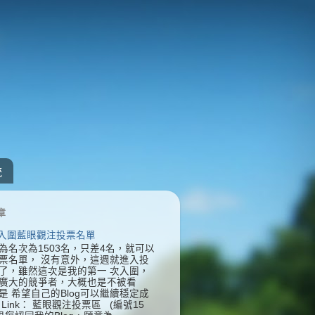
統
章
] 入圍藍眼觀注投票名單
為名次為1503名，只差4名，就可以
票名單， 沒有意外，這週就進入投
了，雖然這次是我的第一 次入圍，
廣大的競爭者，大概也是不被看
是 希望自己的Blog可以繼續穩定成
Link： 藍眼觀注投票區 (編號15