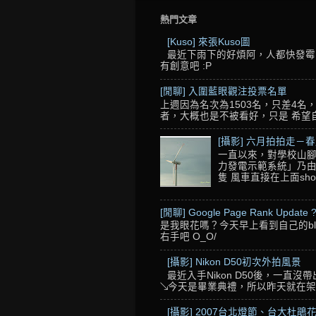
熱門文章
[Kuso] 來張Kuso圖
最近下雨下的好煩阿，人都快發霉了
有創意吧 :P
[閒聊] 入圍藍眼觀注投票名單
上週因為名次為1503名，只差4
者，大概也是不被看好，只是 希望自己的
[攝影] 六月拍拍走－
一直以來，對學校山腳
力發電示範系統」乃由
隻 風車直接在上面sho
[閒聊] Google Page Rank Update 
是我眼花嗎？今天早上看到自己的blo
右手吧 O_O/
[攝影] Nikon D50初次外拍風景
最近入手Nikon D50後，一直
↘今天是畢業典禮，所以昨天就在架設舞
[攝影] 2007台北燈節、台大杜鵑花