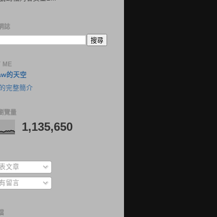
網誌
 ME
aw的天空
的完整簡介
瀏覽量
1,135,650
表文章
有留言
檔