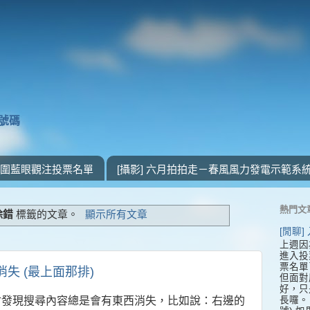
獎號碼
 入圍藍眼觀注投票名單
[攝影] 六月拍拍走－春風風力發電示範系
熱門文
除錯
標籤的文章。
顯示所有文章
[閒聊
上週因
進入投
票名單
會消失 (最上面那排)
但面對
好，只
長囉。 
me都會發現搜尋內容總是會有東西消失，比如說：右邊的