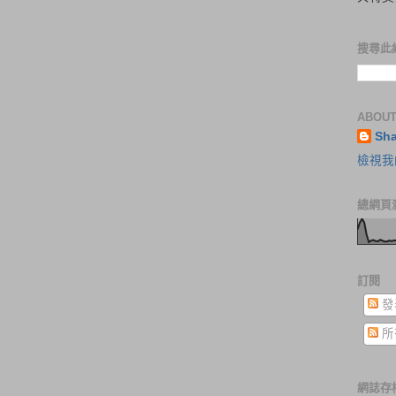
搜尋此
ABOUT
Sh
檢視我
總網頁
訂閱
發
所
網誌存