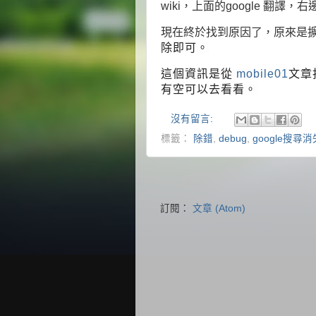
wiki，上面的google 翻譯，
現在終於找到原因了，原來是
除即可。
這個資訊是從
mobile01
文章
有空可以去看看。
沒有留言:
標籤：
除錯
,
debug
,
google搜尋消
訂閱：
文章 (Atom)