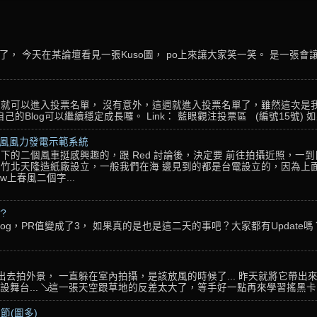
， 今天在某論壇看見一張Kuso圖， po上來讓大家笑一笑。 是一張會
名，就可以進入投票名單， 沒有意外，這週就進入投票名單了，雖然這次是
Blog可以繼續穩定成長囉。 Link： 藍眼觀注投票區 (編號15號) 如果
春風風力發電示範系統
下的二個風車挺感興趣的，跟 Red 討論後，決定要 前往拍攝近照，一
竹北天隆造紙廠設立，一般我們在海 邊見到的都是台電設立的，因為上面
w上春風二個字...
??
g，PR值變成了3， 如果真的是也是這二天的事吧？大家都有Update嗎？ 還
沒帶出去拍外景， 一直躲在室內拍攝，是該放風的時候了... 昨天就將它帶出
台... ↘這一張天空跟草地的反差太大了，等手好一點再來學習搖黑卡...
節(圖多)