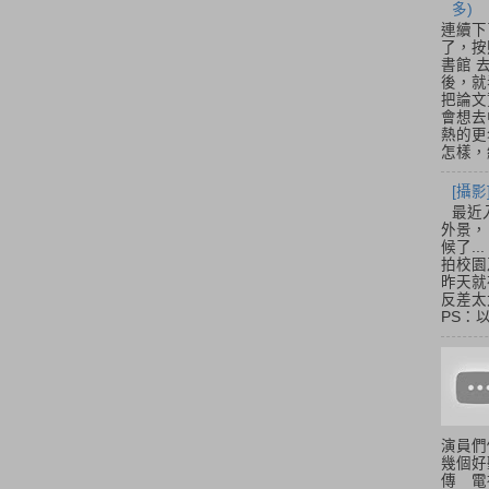
多)
連續下
了，按
書館 
後，就
把論文
會想去
熱的更
怎樣，總
[攝影
最近
外景，
候了.
拍校園
昨天就
反差太
PS：
演員們
幾個好
傳 電