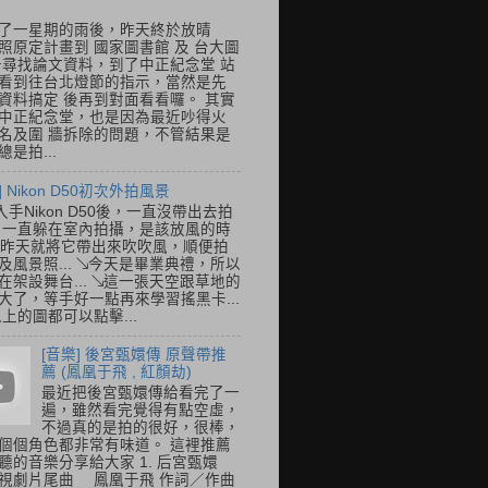
了一星期的雨後，昨天終於放晴
照原定計畫到 國家圖書館 及 台大圖
去尋找論文資料，到了中正紀念堂 站
看到往台北燈節的指示，當然是先
資料搞定 後再到對面看看囉。 其實
中正紀念堂，也是因為最近吵得火
名及圍 牆拆除的問題，不管結果是
是拍...
] Nikon D50初次外拍風景
入手Nikon D50後，一直沒帶出去拍
 一直躲在室內拍攝，是該放風的時
.. 昨天就將它帶出來吹吹風，順便拍
及風景照... ↘今天是畢業典禮，所以
在架設舞台... ↘這一張天空跟草地的
大了，等手好一點再來學習搖黑卡...
以上的圖都可以點擊...
[音樂] 後宮甄嬛傳 原聲帶推
薦 (鳳凰于飛 , 紅顏劫)
最近把後宮甄嬛傳給看完了一
遍，雖然看完覺得有點空虛，
不過真的是拍的很好，很棒，
個個角色都非常有味道。 這裡推薦
聽的音樂分享給大家 1. 后宮甄嬛
視劇片尾曲 鳳凰于飛 作詞／作曲