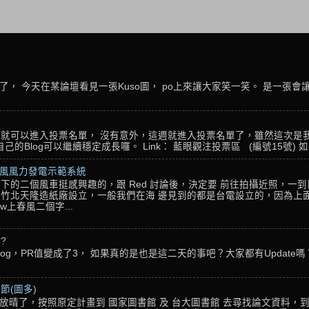
， 今天在某論壇看見一張Kuso圖， po上來讓大家笑一笑。 是一張會
名，就可以進入投票名單， 沒有意外，這週就進入投票名單了，雖然這次是
Blog可以繼續穩定成長囉。 Link： 藍眼觀注投票區 (編號15號) 如果
春風風力發電示範系統
下的二個風車挺感興趣的，跟 Red 討論後，決定要 前往拍攝近照，一
竹北天隆造紙廠設立，一般我們在海 邊見到的都是台電設立的，因為上面
w上春風二個字...
??
g，PR值變成了3， 如果真的是也是這二天的事吧？大家都有Update嗎？ 還
節(圖多)
放晴了，按照原定計畫到 國家圖書館 及 台大圖書館 去尋找論文資料，