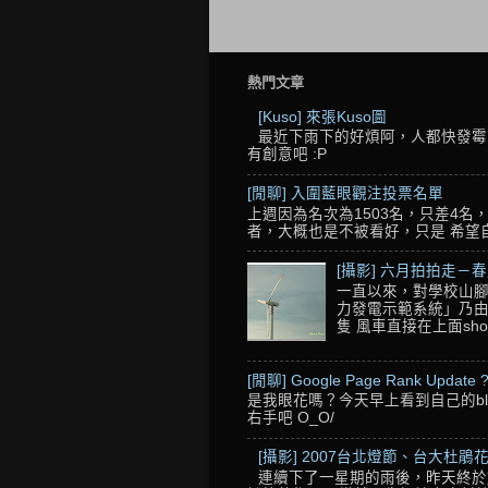
熱門文章
[Kuso] 來張Kuso圖
最近下雨下的好煩阿，人都快發霉了
有創意吧 :P
[閒聊] 入圍藍眼觀注投票名單
上週因為名次為1503名，只差4
者，大概也是不被看好，只是 希望自己的
[攝影] 六月拍拍走－
一直以來，對學校山腳
力發電示範系統」乃由
隻 風車直接在上面sho
[閒聊] Google Page Rank Update 
是我眼花嗎？今天早上看到自己的blo
右手吧 O_O/
[攝影] 2007台北燈節、台大杜鵑花
連續下了一星期的雨後，昨天終於