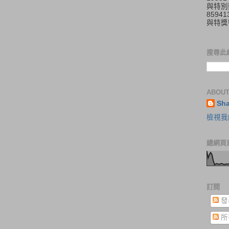
與特別
859
與特獎
搜尋此
ABOUT
Sh
檢視我
總網頁
訂閱
發
所