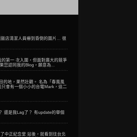
讓飯店清潔人員嚇到昏倒的圖片… 很
我的第一 次入圍，但面對廣大的競爭
您認同我的Blog，願意為...
到目的地，果然壯觀。 名為「春風風
只會有一個小小的台電Mark，這二
是我Lag了？ 有update的舉個
到了中正紀念堂 站後，就看到往台北