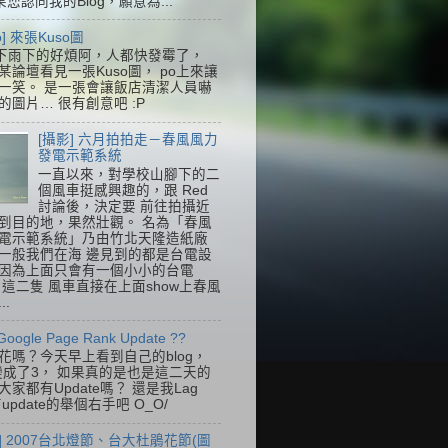
果您認同我的Blog，願意為...
so] 來張Kuso圖
下雨下的好煩阿，人都快發霉了，
某論壇看見一張Kuso圖， po上來讓
一笑。 是一張會讓飯店清潔人員嚇
的圖片… 很有創意吧 :P
[攝影] 六月拍拍走－春風風力
發電示範系統
一直以來，對學校山腳下的二
個風車挺感興趣的，跟 Red
討論後，決定要 前往拍攝近
到目的地，果然壯觀。 名為「春風
電示範系統」乃由竹北天隆造紙廠
一般我們在海 邊見到的都是台電設
因為上面只會有一個小小的台電
k，這二隻 風車直接在上面show上春風
..
Google Page Rank Update ??
花嗎？今天早上看到自己的blog，
變成了3， 如果真的是也是這二天的
家都有Update嗎？ 還是我Lag
update的舉個右手吧 O_O/
] 2007台北燈節、台大杜鵑花節(圖