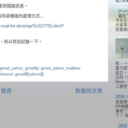
號) 如
L看到錯誤訊息，
[Ku
看到桌機版的處理方式...
最近
今天在
大家笑
w-mail-for-desktop/SLN27791.html?
到昏倒
解決，所以特別記錄一下。
照，一
風力發
gmail_yahoo_gmailify
,
gmail_yahoo_mailbox
,
設立，
timeout
,
gmail收yahoo信
立的，
Mar
二個字.
首頁
較舊的文章
[閒聊] 
是我眼
PR值
事吧？大
了？ 有
[攝影