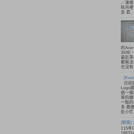
／演唱
秋月裡
去 君...
的Acer
359
最近突
都無法
也沒有.
[Ku
日前
Log
過一個
來的總
一點的
多 跟
近小忙
[開獎]
115年
195