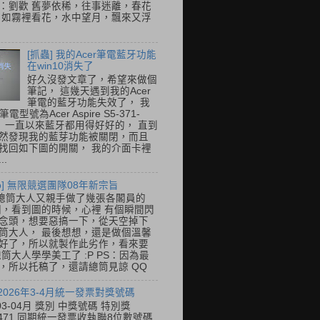
：劉歡 舊夢依稀，往事迷離，春花
 如霧裡看花，水中望月，飄來又浮
[抓蟲] 我的Acer筆電藍牙功能
在win10消失了
好久沒發文章了，希望來做個
筆記， 這幾天遇到我的Acer
筆電的藍牙功能失效了， 我
筆電型號為Acer Aspire S5-371-
E， 一直以來藍牙都用得好好的， 直到
然發現我的藍芽功能被關閉，而且
找回如下圖的開關， 我的介面卡裡
..
so] 無限競選團隊08年新宗旨
總筒大人又親手做了幾張各閣員的
o圖，看到圖的時候，心裡 有個瞬間閃
念頭，想要惡搞一下，從天空掉下
筒大人， 最後想想，還是做個溫馨
好了，所以就製作此劣作，看來要
總筒大人學學美工了 :P PS：因為最
，所以托稿了，還請總筒見諒 QQ
 2026年3-4月統一發票對獎號碼
03-04月 獎別 中獎號碼 特別獎
31471 同期統一發票收執聯8位數號碼