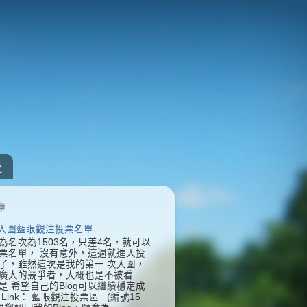
統
章
] 入圍藍眼觀注投票名單
為名次為1503名，只差4名，就可以
票名單， 沒有意外，這週就進入投
了，雖然這次是我的第一 次入圍，
廣大的競爭者，大概也是不被看
是 希望自己的Blog可以繼續穩定成
Link： 藍眼觀注投票區 (編號15