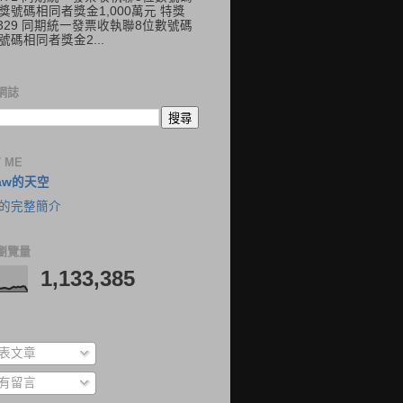
獎號碼相同者獎金1,000萬元 特獎
41329 同期統一發票收執聯8位數號碼
號碼相同者獎金2...
網誌
 ME
aw的天空
的完整簡介
瀏覽量
1,133,385
表文章
有留言