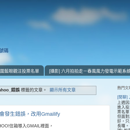
獎號碼
 入圍藍眼觀注投票名單
[攝影] 六月拍拍走－春風風力發電示範系
熱門文
yahoo_錯誤
標籤的文章。
顯示所有文章
[閒聊
上週因
進入投
票名單
信箱會發生錯誤，改用Gmailify
但面對
好，只
長囉。 
OO!信箱導入GMAIL裡面，