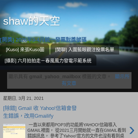
shaw的天空
[開獎] 2026年3-4月統一發票對獎號碼
[Kuso] 來張Kuso圖
[閒聊] 入圍藍眼觀注投票名單
[攝影] 六月拍拍走－春風風力發電示範系統
顯示具有
gmail_yahoo_mailbox
標籤的文章。
顯示所
有文章
星期日, 3月 21, 2021
[除錯] Gmail 收 Yahoo!信箱會發
生錯誤，改用Gmailify
›
一直以來都用POP3的功能將YAHOO!信箱導入
GMAIL裡面， 從2021三月開始就一直在GMAIL看到
錯誤訊息， 參考了Yahoo!官方的文件也沒有看到桌