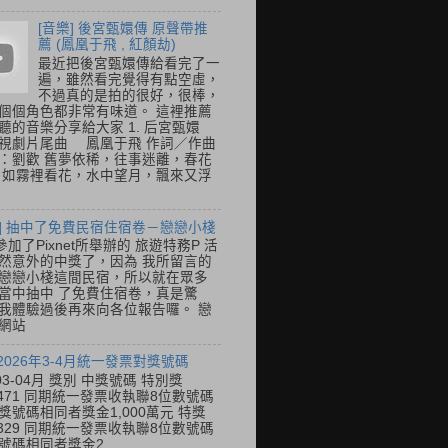
[音樂] 後宮甄嬛傳 原聲帶推
薦 (鳳凰于飛 , 紅顏劫)
最近把後宮甄嬛傳給看完了一
遍，雖然看完覺得有點空虛，
不過真的是拍的很好，很棒，
個個角色都非常有味道。 這裡推薦
聽的音樂分享給大家 1. 后宮甄嬛
視劇片尾曲 鳳凰于飛 作詞／作曲
：劉歡 舊夢依稀，往事迷離，春花
 如霧裡看花，水中望月，飄來又浮
喜] 抽中了免費民宿住宿卷－戀戀小棧
加了Pixnet所舉辦的 旅遊特務P 活
然意外的中獎了，因為 我所留言的
戀戀小棧這間民宿，所以就在眾多
當中抽中 了免費住宿卷，真是驚
我體驗過後再來向各位報告囉。 戀
網站
 2026年3-4月統一發票對獎號碼
03-04月 獎別 中獎號碼 特別獎
31471 同期統一發票收執聯8位數號碼
獎號碼相同者獎金1,000萬元 特獎
41329 同期統一發票收執聯8位數號碼
號碼相同者獎金2...