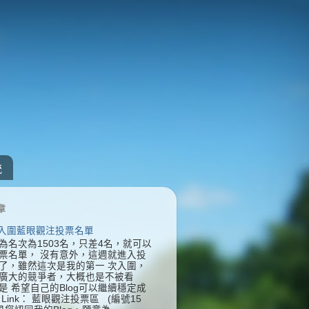
統
章
] 入圍藍眼觀注投票名單
為名次為1503名，只差4名，就可以
票名單， 沒有意外，這週就進入投
了，雖然這次是我的第一 次入圍，
廣大的競爭者，大概也是不被看
是 希望自己的Blog可以繼續穩定成
Link： 藍眼觀注投票區 (編號15