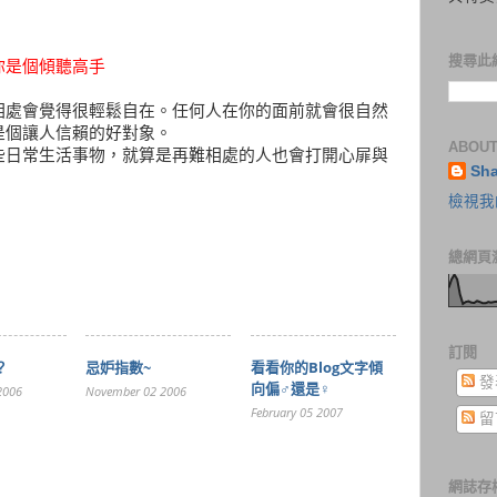
搜尋此
你是個傾聽高手
相處會覺得很輕鬆自在。任何人在你的面前就會很自然
是個讓人信賴的好對象。
ABOUT
些日常生活事物，就算是再難相處的人也會打開心屝與
Sh
檢視我
總網頁
訂閱
？
忌妒指數~
看看你的blog文字傾
發
向偏♂還是♀
2006
November 02 2006
February 05 2007
留
網誌存