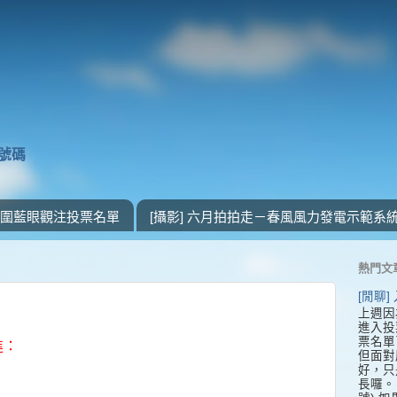
獎號碼
 入圍藍眼觀注投票名單
[攝影] 六月拍拍走－春風風力發電示範系
熱門文
[閒聊
上週因
進入投
票名單
進：
但面對
好，只
長囉。 