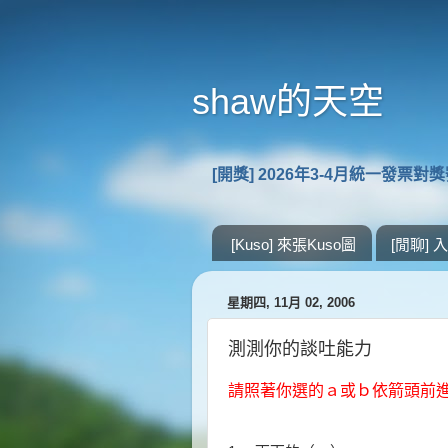
shaw的天空
[開獎] 2026年3-4月統一發票對
[Kuso] 來張Kuso圖
[閒聊]
星期四, 11月 02, 2006
測測你的談吐能力
請照著你選的ａ或ｂ依箭頭前