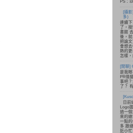
PS：
[攝影
多)
連續下
了，按
書館 
後，就
C
把論文
會想去
熱的更
怎樣，總
[閒聊] 
是我眼
PR值
事吧？大
了？ 有
[Ku
日前
Log
過一個
來的總
一點的
多 跟
近小忙