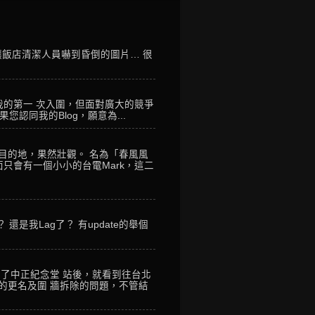
讓飯店清潔人員嚇到昏倒的圖片… 很
我的第一 次入圍，但面對廣大的競爭
您認同我的Blog，願意為...
到目的地，果然壯觀。 名為「春風風
只會有一個小小的台電Mark，這二
是我Lag了？ 有update的舉個
到了中正紀念堂 站後，就看到往台北
的更名及圍 牆拆除的問題，不管結