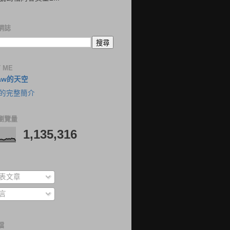
網誌
 ME
aw的天空
的完整簡介
瀏覽量
1,135,316
表文章
言
檔