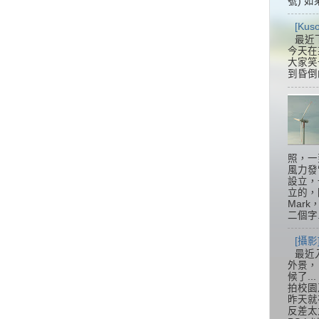
號) 如
[Ku
最近
今天在
大家笑
到昏倒
照，一
風力發
設立，
立的，
Mar
二個字.
）
[攝影
最近
外景，
候了.
拍校園
昨天就
反差太