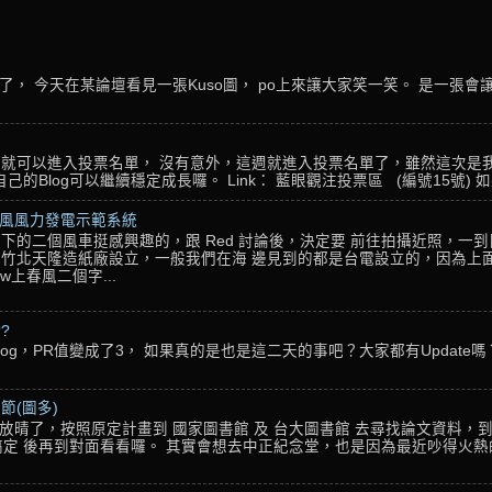
， 今天在某論壇看見一張Kuso圖， po上來讓大家笑一笑。 是一張會
名，就可以進入投票名單， 沒有意外，這週就進入投票名單了，雖然這次是
Blog可以繼續穩定成長囉。 Link： 藍眼觀注投票區 (編號15號) 如果
春風風力發電示範系統
下的二個風車挺感興趣的，跟 Red 討論後，決定要 前往拍攝近照，一
竹北天隆造紙廠設立，一般我們在海 邊見到的都是台電設立的，因為上面
w上春風二個字...
??
g，PR值變成了3， 如果真的是也是這二天的事吧？大家都有Update嗎？ 還
節(圖多)
放晴了，按照原定計畫到 國家圖書館 及 台大圖書館 去尋找論文資料，
定 後再到對面看看囉。 其實會想去中正紀念堂，也是因為最近吵得火熱