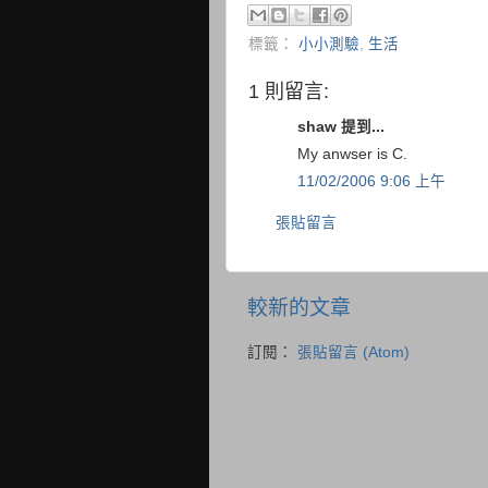
標籤：
小小測驗
,
生活
1 則留言:
shaw 提到...
My anwser is C.
11/02/2006 9:06 上午
張貼留言
較新的文章
訂閱：
張貼留言 (Atom)