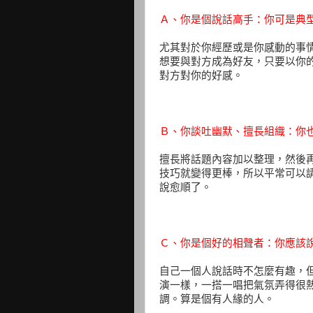
Ａ、你是個說話高手：你可是典
尤其對於你經歷或是你感動的事
想要與對方成為好友，只要以你
對方對你的好感。
Ｂ、你談吐幽默、擅長組織：你
擅長將話題內容加以整理，然後
技巧就變得更棒，所以平常可以
說愈順了。
Ｃ、你是個好的相聲者：你應該
自己一個人說話時不怎麼有趣，
演一樣，一搭一唱把氣氛弄得很
調。算是個有人緣的人。