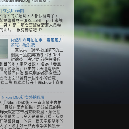
果您認同我的Blog，願意為...
so] 來張Kuso圖
下雨下的好煩阿，人都快發霉了，
某論壇看見一張Kuso圖， po上來讓
一笑。 是一張會讓飯店清潔人員嚇
的圖片… 很有創意吧 :P
[攝影] 六月拍拍走－春風風力
發電示範系統
一直以來，對學校山腳下的二
個風車挺感興趣的，跟 Red
討論後，決定要 前往拍攝近
到目的地，果然壯觀。 名為「春風
電示範系統」乃由竹北天隆造紙廠
一般我們在海 邊見到的都是台電設
因為上面只會有一個小小的台電
k，這二隻 風車直接在上面show上春風
..
] Nikon D50初次外拍風景
入手Nikon D50後，一直沒帶出去拍
 一直躲在室內拍攝，是該放風的時
.. 昨天就將它帶出來吹吹風，順便拍
及風景照... ↘今天是畢業典禮，所以
在架設舞台... ↘這一張天空跟草地的
大了，等手好一點再來學習搖黑卡...