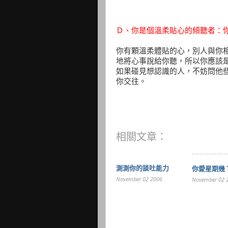
Ｄ、你是個溫柔貼心的傾聽者：
你有顆溫柔體貼的心，別人與你
地將心事說給你聽，所以你應該
如果碰見想認識的人，不妨問他
你交往。
相關文章：
測測你的談吐能力
你愛星期幾
November 02 2006
November 02 