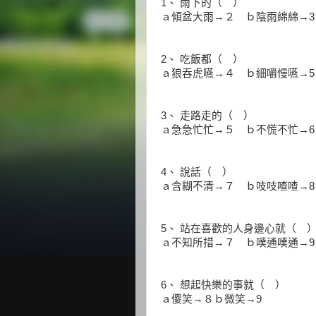
1、 雨下的（ ）
ａ傾盆大雨→２ ｂ陰雨綿綿→3
2、 吃飯都（ ）
ａ狼吞虎嚥→４ ｂ細嚼慢嚥→5
3、 走路走的（ ）
ａ急急忙忙→５ ｂ不慌不忙→6
4、 說話（ ）
ａ含糊不清→７ ｂ吱吱喳喳→8
5、 站在喜歡的人身邊心就（ 
ａ不知所措→７ ｂ噗通噗通→9
6、 想起快樂的事就（ ）
ａ傻笑→８ｂ微笑→9