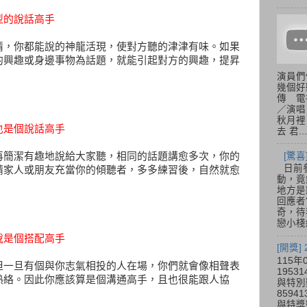
型的說話高手
情，你都能說的神龍活現，使對方聽的津津有味。如果
的興趣或身邊事物為話題，就能引起對方的興趣，提昇
演員們
幾個好
傳 電
／演唱
秋月裡
也是個說話高手
去 君...
[驚
再簡潔有趣地說給大家聽，相同的話題講愈多次，你的
日前參
請家人或朋友充當你的傾聽者，多多練習後，自然就愈
動，竟
地方是
回應者
奇，待
戀小棧
說是個搭配高手
[開獎]
115年
但一旦有個與你志氣相投的人在場，你們就會像相聲表
195
熱絡。因此你應該算是個溝通高手，且也很能跟人協
與特別
859
與特獎