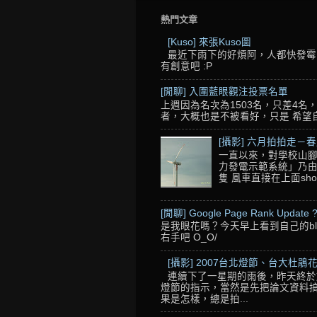
熱門文章
[Kuso] 來張Kuso圖
最近下雨下的好煩阿，人都快發霉了
有創意吧 :P
[閒聊] 入圍藍眼觀注投票名單
上週因為名次為1503名，只差4
者，大概也是不被看好，只是 希望自己的
[攝影] 六月拍拍走－
一直以來，對學校山腳
力發電示範系統」乃由
隻 風車直接在上面sho
[閒聊] Google Page Rank Update 
是我眼花嗎？今天早上看到自己的blo
右手吧 O_O/
[攝影] 2007台北燈節、台大杜鵑花
連續下了一星期的雨後，昨天終於
燈節的指示，當然是先把論文資料搞
果是怎樣，總是拍...