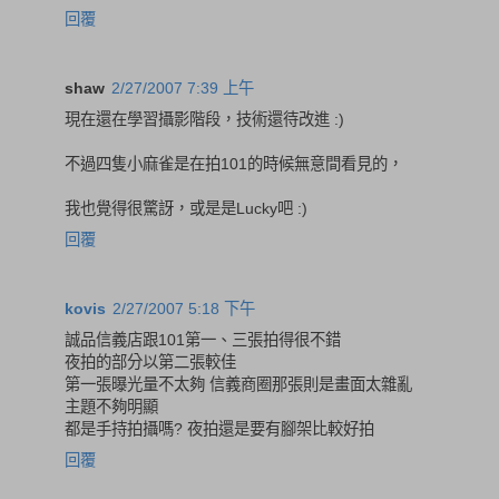
回覆
shaw
2/27/2007 7:39 上午
現在還在學習攝影階段，技術還待改進 :)
不過四隻小麻雀是在拍101的時候無意間看見的，
我也覺得很驚訝，或是是Lucky吧 :)
回覆
kovis
2/27/2007 5:18 下午
誠品信義店跟101第一、三張拍得很不錯
夜拍的部分以第二張較佳
第一張曝光量不太夠 信義商圈那張則是畫面太雜亂
主題不夠明顯
都是手持拍攝嗎? 夜拍還是要有腳架比較好拍
回覆