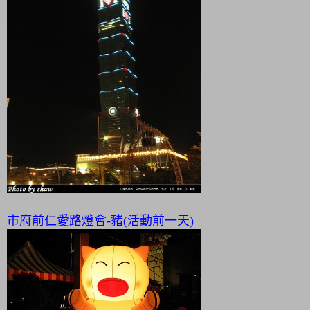
市府前仁愛路燈會-豬(活動前一天)