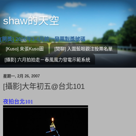
shaw的天空
[開獎] 2026年3-4月統一發票對獎號碼
[Kuso] 來張Kuso圖
[閒聊] 入圍藍眼觀注投票名單
[攝影] 六月拍拍走－春風風力發電示範系統
星期一, 2月 26, 2007
[攝影]大年初五@台北101
夜拍台北101