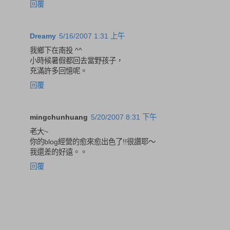
回覆
Dreamy
5/16/2007 1:31 上午
我鄉下在南投 ^^
小時候暑假都回去當野孩子，
充滿許多回憶呢。
回覆
mingchunhuang
5/20/2007 8:31 下午
老大~
你的blog經營的愈來愈出色了!!很讚耶～
我還差的好遠。。
回覆