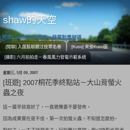
shaw的天空
[開獎] 2026年3-4月統一發票對獎號碼
[閒聊] 入圍藍眼觀注投票名單
[Kuso] 來張Kuso圖
[攝影] 六月拍拍走－春風風力發電示範系統
星期三, 5月 09, 2007
[班遊] 2007桐花季終點站－大山背螢火
蟲之夜
這一篇早就寫好了，一直猶豫要不要發佈，
因為成果實在是不佳，第一次拍螢火蟲，不知道怎麼拍~