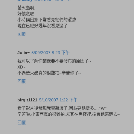
螢火蟲啊,
好懷念喔
小時候回鄉下常看見牠們的蹤跡
現在已經好幾年沒看見過了...
回覆
Julia~
5/09/2007 8:23 下午
我可以了解你猶豫要不要發布的原因了~
XD~
不過螢火蟲真的很難拍~辛苦你了~
回覆
birgit1121
5/10/2007 1:22 下午
看了影片後發現我螢幕壞了,因為亮點增多....^W^
辛苦啦,小東西真的很難拍,尤其在黑夜裡,還會跑來跑去~
回覆