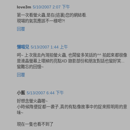
love3m
5/10/2007 2:07 下午
第一次看螢火蟲,是在(這裏)您的網綕看.
現場的氣氛應該不一樣吧?!
回覆
懶喵兒
5/13/2007 1:44 上午
呵~ 上次我去內灣拍螢火蟲, 也鬧蠻多笑話的^^ 拍起來都很像
是液晶螢幕上壞掉的亮點XD 錄影部份和朋友對話也蠻好笑...
蠻難忘的回憶~
回覆
小藍
5/13/2007 6:44 下午
好想念螢火蟲喔~
小時候隋便捉都一袭子,真的有點像故事中的捉來照明用的意
味~
現在一隻也看不到了