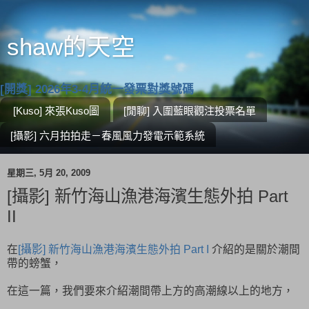
shaw的天空
[開獎] 2026年3-4月統一發票對獎號碼
[Kuso] 來張Kuso圖
[閒聊] 入圍藍眼觀注投票名單
[攝影] 六月拍拍走－春風風力發電示範系統
星期三, 5月 20, 2009
[攝影] 新竹海山漁港海濱生態外拍 Part
II
在
[攝影] 新竹海山漁港海濱生態外拍 Part I
介紹的是關於潮間
帶的螃蟹，
在這一篇，我們要來介紹潮間帶上方的高潮線以上的地方，