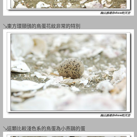
↘東方環頸鴴的鳥蛋花紋非常的特別
↘這顆比較淺色系的鳥蛋為小燕鷗的蛋