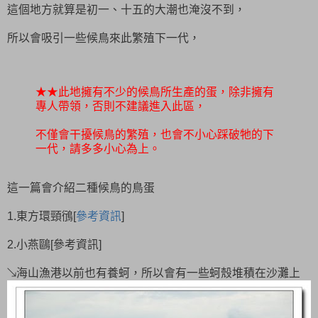
這個地方就算是初一、十五的大潮也淹沒不到，
所以會吸引一些候鳥來此繁殖下一代，
★★此地擁有不少的候鳥所生產的蛋，除非擁有
專人帶領，否則不建議進入此區，
不僅會干擾候鳥的繁殖，也會不小心踩破牠的下
一代，請多多小心為上。
這一篇會介紹二種候鳥的鳥蛋
1.東方環頸鴴[
參考資訊
]
2.小燕鷗[參考資訊]
↘海山漁港以前也有養蚵，所以會有一些蚵殼堆積在沙灘上