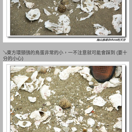
↘東方環頸鴴的鳥蛋非常的小，一不注意就可能會踩到 (要十
分的小心)