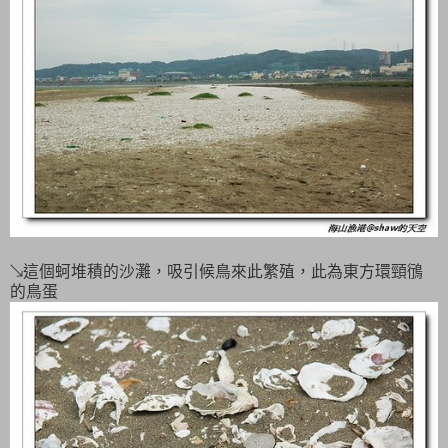
↘這個蚵堆積的沙灘，吸引候鳥來此繁殖，此為東方環頸鴴
的鳥蛋