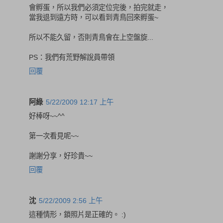
會孵蛋，所以我們必須定位完後，拍完就走，
當我退到遠方時，可以看到青鳥回來孵蛋~
所以不能久留，否則青鳥會在上空盤旋...
PS：我們有荒野解說員帶領
回覆
阿綠
5/22/2009 12:17 上午
好棒呀~~^^
第一次看見呢~~
謝謝分享，好珍貴~~
回覆
沈
5/22/2009 2:56 上午
這種情形，鎖照片是正確的。 :)