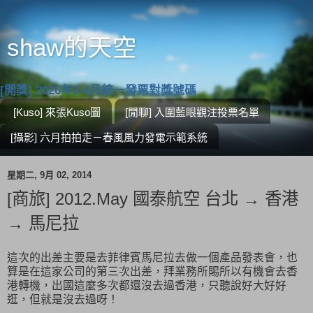
shaw的天空
[開獎] 2026年3-4月統一發票對獎號碼
[Kuso] 來張Kuso圖
[閒聊] 入圍藍眼觀注投票名單
[攝影] 六月拍拍走－春風風力發電示範系統
星期二, 9月 02, 2014
[商旅] 2012.May 國泰航空 台北 → 香港
→ 馬尼拉
這次的出差主要是去菲律賓馬尼拉去做一個產品發表會，也
算是在這家公司的第三次出差，拜業務所賜所以有機會去香
港轉機，出國這麼多次都還沒去過香港，只聽說好大好好
逛，但就是沒去過呀！