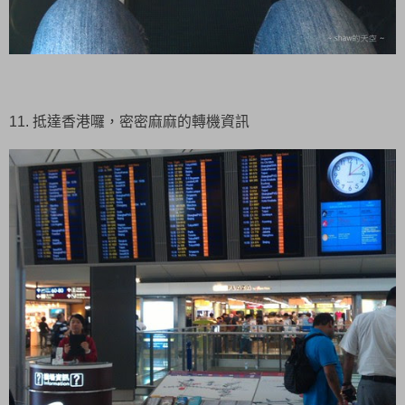
11. 抵達香港囉，密密麻麻的轉機資訊