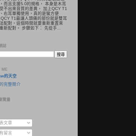
，而且支援5.0的規格， 本身是木耳
受不出來音質的差異， 加上QCY T1
、右耳單獨使用，真的是蠻方便
但QCY T1最讓人頭痛的部份就是雙耳
法配對，這個時間就要重新重置來
重新配對。 步驟如下： 先從手...
網誌
 ME
aw的天空
的完整簡介
瀏覽量
表文章
有留言