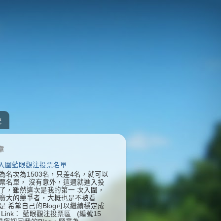
統
章
] 入圍藍眼觀注投票名單
為名次為1503名，只差4名，就可以
票名單， 沒有意外，這週就進入投
了，雖然這次是我的第一 次入圍，
廣大的競爭者，大概也是不被看
是 希望自己的Blog可以繼續穩定成
Link： 藍眼觀注投票區 (編號15