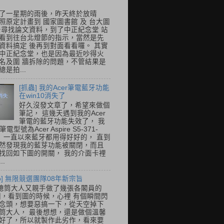
了一星期的雨後，昨天終於放晴
照原定計畫到 國家圖書館 及 台大圖
去尋找論文資料，到了中正紀念堂 站
看到往台北燈節的指示，當然是先
資料搞定 後再到對面看看囉。 其實
中正紀念堂，也是因為最近吵得火
名及圍 牆拆除的問題，不管結果是
是拍...
[抓蟲] 我的Acer筆電藍牙功能
在win10消失了
好久沒發文章了，希望來做個
筆記， 這幾天遇到我的Acer
筆電的藍牙功能失效了， 我
筆電型號為Acer Aspire S5-371-
E， 一直以來藍牙都用得好好的， 直到
然發現我的藍芽功能被關閉，而且
找回如下圖的開關， 我的介面卡裡
..
so] 無限競選團隊08年新宗旨
總筒大人又親手做了幾張各閣員的
o圖，看到圖的時候，心裡 有個瞬間閃
念頭，想要惡搞一下，從天空掉下
筒大人， 最後想想，還是做個溫馨
好了，所以就製作此劣作，看來要