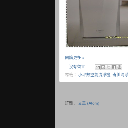
閱讀更多 »
沒有留言:
標籤：
小坪數空氣清淨機
,
奇美清
訂閱：
文章 (Atom)