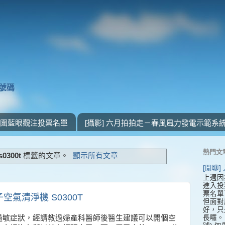
獎號碼
 入圍藍眼觀注投票名單
[攝影] 六月拍拍走－春風風力發電示範系
熱門文
0300t
標籤的文章。
顯示所有文章
[閒聊
上週因
進入投
票名單
子空氣清淨機 S0300T
但面對
好，只
長囉。 
過敏症狀，經請教過婦產科醫師後醫生建議可以開個空