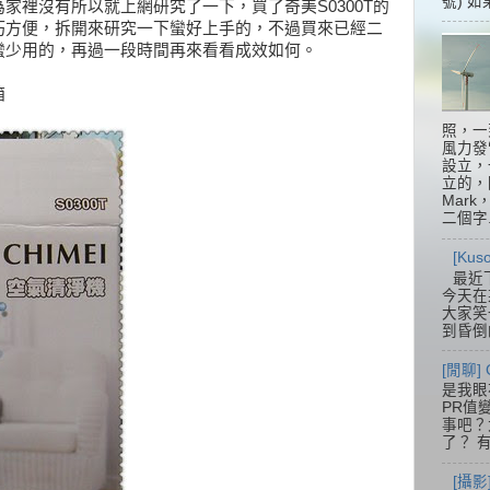
號) 如
家裡沒有所以就上網研究了一下，買了奇美S0300T的
巧方便，拆開來研究一下蠻好上手的，不過買來已經二
蠻少用的，再過一段時間再來看看成效如何。
箱
照，一
風力發
設立，
立的，
Mar
二個字.
[Ku
最近
今天在
大家笑
到昏倒
[閒聊] 
是我眼
PR值
事吧？大
了？ 有
[攝影