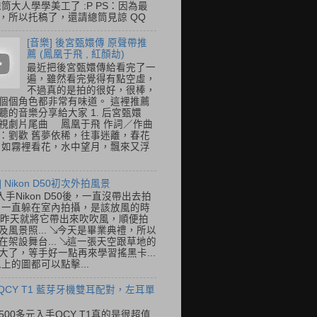
總筒大人學學美工了 :P PS：因為最
，所以托稿了，還請總筒見諒 QQ
[音樂] 後宮甄嬛傳 原聲帶推
薦 (鳳凰于飛 , 紅顏劫)
最近把後宮甄嬛傳給看完了一
遍，雖然看完覺得有點空虛，
不過真的是拍的很好，很棒，
個個角色都非常有味道。 這裡推薦
聽的音樂分享給大家 1. 后宮甄嬛
視劇片尾曲 鳳凰于飛 作詞／作曲
：劉歡 舊夢依稀，往事迷離，春花
 如霧裡看花，水中望月，飄來又浮
] Nikon D50初次外拍風景
入手Nikon D50後，一直沒帶出去拍
 一直躲在室內拍攝，是該放風的時
.. 昨天就將它帶出來吹吹風，順便拍
及風景照... ↘今天是畢業典禮，所以
在架設舞台... ↘這一張天空跟草地的
大了，等手好一點再來學習搖黑卡...
以上的圖都可以點擊...
 QCY T1 藍芽牙機雙耳配對，左耳單
500多元入手QCY T1真的是很超值