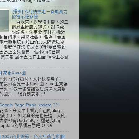
果您認同我的Blog，願意為...
[攝影] 六月拍拍走－春風風力
發電示範系統
一直以來，對學校山腳下的二
個風車挺感興趣的，跟 Red
討論後，決定要 前往拍攝近
到目的地，果然壯觀。 名為「春風
電示範系統」乃由竹北天隆造紙廠
一般我們在海 邊見到的都是台電設
因為上面只會有一個小小的台電
k，這二隻 風車直接在上面show上春風
..
so] 來張Kuso圖
下雨下的好煩阿，人都快發霉了，
某論壇看見一張Kuso圖， po上來讓
一笑。 是一張會讓飯店清潔人員嚇
的圖片… 很有創意吧 :P
Google Page Rank Update ??
花嗎？今天早上看到自己的blog，
變成了3， 如果真的是也是這二天的
家都有Update嗎？ 還是我Lag
update的舉個右手吧 O_O/
] 2007台北燈節、台大杜鵑花節(圖