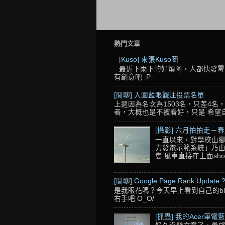
熱門文章
[Kuso] 來張Kuso圖
最近下雨下的好煩阿，人都快發霉了
有創意吧 :P
[閒聊] 入圍藍眼觀注投票名單
上週因為名次為1503名，只差4
者，大概也是不被看好，只是 希望自己的
[攝影] 六月拍拍走－
一直以來，對學校山腳
力發電示範系統」乃由
隻 風車直接在上面sho
[閒聊] Google Page Rank Update 
是我眼花嗎？今天早上看到自己的blo
右手吧 O_O/
[抓蟲] 我的Acer筆電