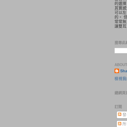
的選擇
其實感
可以左
的。 
常常無
讓雙耳
搜尋此
ABOUT
Sh
檢視我
總網頁
訂閱
發
所