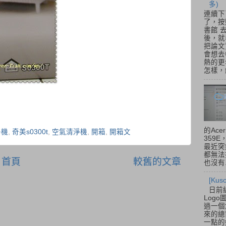
多)
連續下
了，按
書館 
後，就
把論文
會想去
熱的更
怎樣，總
的Acer
淨機
,
奇美s0300t
,
空氣清淨機
,
開箱
,
開箱文
359
最近突
都無法
首頁
較舊的文章
也沒有.
[Ku
日前
Log
過一個
來的總
一點的