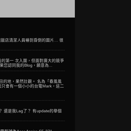
讓飯店清潔人員嚇到昏倒的圖片… 很
我的第一 次入圍，但面對廣大的競爭
您認同我的Blog，願意為...
到目的地，果然壯觀。 名為「春風風
只會有一個小小的台電Mark，這二
是我Lag了？ 有update的舉個