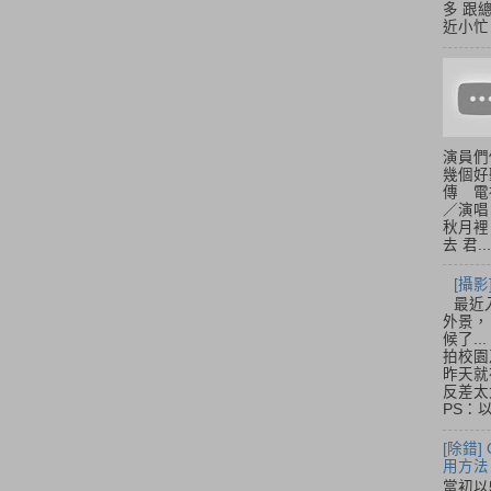
多 跟
近小忙
演員們
幾個好
傳 電
／演唱
秋月裡
去 君...
[攝影
最近
外景，
候了.
拍校園
昨天就
反差太
PS：
[除錯]
用方法
當初以