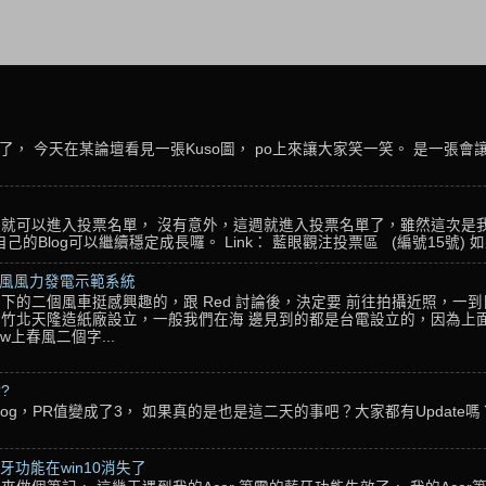
， 今天在某論壇看見一張Kuso圖， po上來讓大家笑一笑。 是一張會
名，就可以進入投票名單， 沒有意外，這週就進入投票名單了，雖然這次是
Blog可以繼續穩定成長囉。 Link： 藍眼觀注投票區 (編號15號) 如果
春風風力發電示範系統
下的二個風車挺感興趣的，跟 Red 討論後，決定要 前往拍攝近照，一
竹北天隆造紙廠設立，一般我們在海 邊見到的都是台電設立的，因為上面
w上春風二個字...
??
g，PR值變成了3， 如果真的是也是這二天的事吧？大家都有Update嗎？ 還
藍牙功能在win10消失了