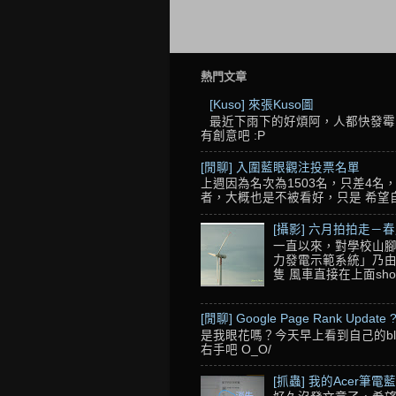
熱門文章
[Kuso] 來張Kuso圖
最近下雨下的好煩阿，人都快發霉了
有創意吧 :P
[閒聊] 入圍藍眼觀注投票名單
上週因為名次為1503名，只差4
者，大概也是不被看好，只是 希望自己的
[攝影] 六月拍拍走－
一直以來，對學校山腳
力發電示範系統」乃由
隻 風車直接在上面sho
[閒聊] Google Page Rank Update 
是我眼花嗎？今天早上看到自己的blo
右手吧 O_O/
[抓蟲] 我的Acer筆電