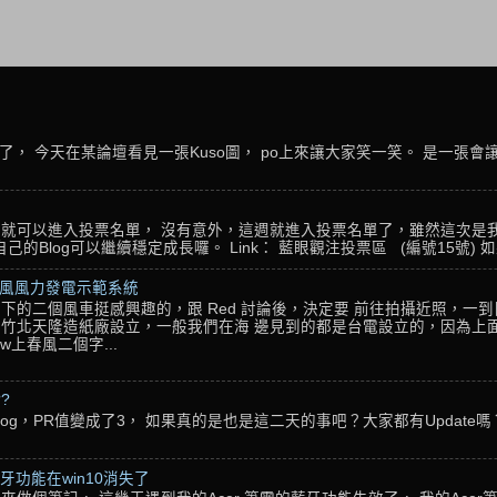
， 今天在某論壇看見一張Kuso圖， po上來讓大家笑一笑。 是一張會
名，就可以進入投票名單， 沒有意外，這週就進入投票名單了，雖然這次是
Blog可以繼續穩定成長囉。 Link： 藍眼觀注投票區 (編號15號) 如果
春風風力發電示範系統
下的二個風車挺感興趣的，跟 Red 討論後，決定要 前往拍攝近照，一
竹北天隆造紙廠設立，一般我們在海 邊見到的都是台電設立的，因為上面
w上春風二個字...
??
g，PR值變成了3， 如果真的是也是這二天的事吧？大家都有Update嗎？ 還
藍牙功能在win10消失了