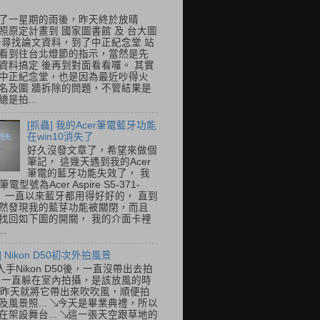
了一星期的雨後，昨天終於放晴
照原定計畫到 國家圖書館 及 台大圖
去尋找論文資料，到了中正紀念堂 站
看到往台北燈節的指示，當然是先
資料搞定 後再到對面看看囉。 其實
中正紀念堂，也是因為最近吵得火
名及圍 牆拆除的問題，不管結果是
是拍...
[抓蟲] 我的Acer筆電藍牙功能
在win10消失了
好久沒發文章了，希望來做個
筆記， 這幾天遇到我的Acer
筆電的藍牙功能失效了， 我
筆電型號為Acer Aspire S5-371-
E， 一直以來藍牙都用得好好的， 直到
然發現我的藍芽功能被關閉，而且
找回如下圖的開關， 我的介面卡裡
..
] Nikon D50初次外拍風景
入手Nikon D50後，一直沒帶出去拍
 一直躲在室內拍攝，是該放風的時
.. 昨天就將它帶出來吹吹風，順便拍
及風景照... ↘今天是畢業典禮，所以
在架設舞台... ↘這一張天空跟草地的