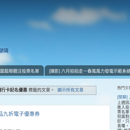
獎號碼
 入圍藍眼觀注投票名單
[攝影] 六月拍拍走－春風風力發電示範系
熱門文
隨行卡記名優惠
標籤的文章。
顯示所有文章
[閒聊
上週因
進入投
票名單
25商品九折電子優惠券
但面對
好，只
長囉。 