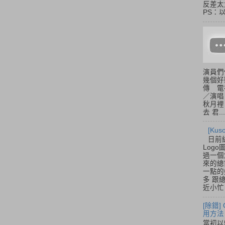
反差太
PS：
演員們
幾個好
傳 電
／演唱
秋月裡
去 君...
[Ku
日前
Log
過一個
來的總
一點的
多 跟
近小忙
[除錯]
用方法
當初以