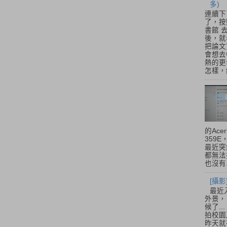
多)
連續下
了，按
書館 
後，就
把論文
會想去
熱的更
怎樣，總
的Acer
359
最近突
都無法
也沒有.
[攝影
最近
外景，
候了.
拍校園
昨天就