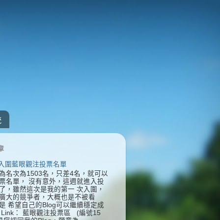
統
章
] 入圍藍眼觀注投票名單
為名次為1503名，只差4名，就可以
票名單， 沒有意外，這週就進入投
了，雖然這次是我的第一 次入圍，
廣大的競爭者，大概也是不被看
是 希望自己的Blog可以繼續穩定成
Link： 藍眼觀注投票區 (編號15