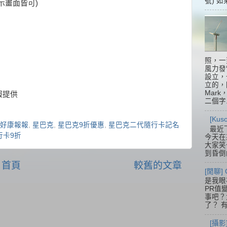
號) 如
示畫面皆可)
照，一
風力發
設立，
立的，
Mar
報提供
二個字.
[Ku
好康報報
,
星巴克
,
星巴克9折優惠
,
星巴克二代隨行卡記名
最近
行卡9折
今天在
大家笑
到昏倒
首頁
較舊的文章
[閒聊] 
是我眼
PR值
事吧？大
了？ 有
[攝影