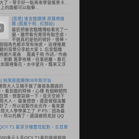
大了，等手好一點再來學習搖黑卡...
以上的圖都可以點擊...
[音樂] 後宮甄嬛傳 原聲帶推
薦 (鳳凰于飛 , 紅顏劫)
最近把後宮甄嬛傳給看完了一
遍，雖然看完覺得有點空虛，
不過真的是拍的很好，很棒，
個個角色都非常有味道。 這裡推薦
聽的音樂分享給大家 1. 后宮甄嬛
視劇片尾曲 鳳凰于飛 作詞／作曲
：劉歡 舊夢依稀，往事迷離，春花
 如霧裡看花，水中望月，飄來又浮
so] 無限競選團隊08年新宗旨
總筒大人又親手做了幾張各閣員的
o圖，看到圖的時候，心裡 有個瞬間閃
念頭，想要惡搞一下，從天空掉下
筒大人， 最後想想，還是做個溫馨
好了，所以就製作此劣作，看來要
總筒大人學學美工了 :P PS：因為最
，所以托稿了，還請總筒見諒 QQ
 QCY T1 藍芽牙機雙耳配對，左耳單
500多元入手QCY T1真的是很超值