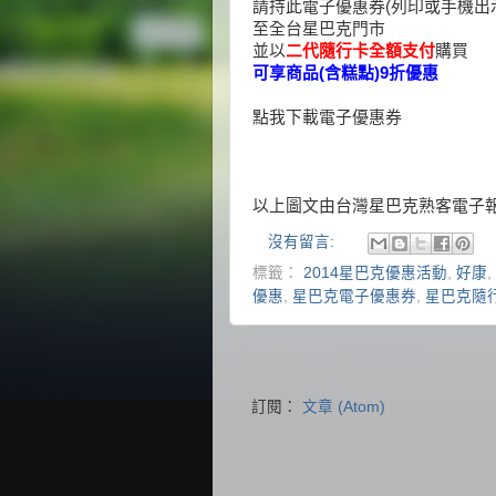
請持此電子優惠券(列印或手機出
至全台星巴克門市
並以
二代隨行卡全額支付
購買
可享商品(含糕點)9折優惠
點我下載電子優惠券
以上圖文由台灣星巴克熟客電子
沒有留言:
標籤：
2014星巴克優惠活動
,
好康
,
優惠
,
星巴克電子優惠券
,
星巴克隨
訂閱：
文章 (Atom)