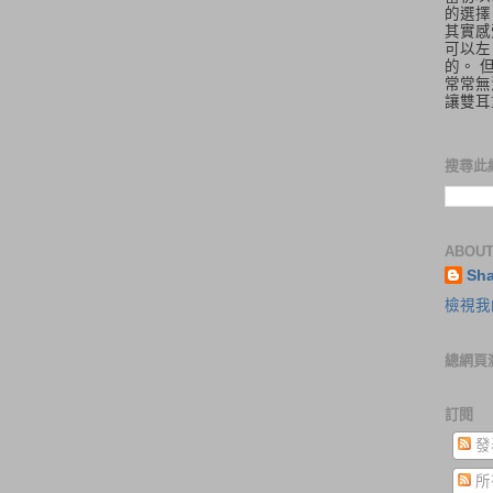
的選擇
其實感
可以左
的。 
常常無
讓雙耳
搜尋此
ABOUT
Sh
檢視我
總網頁
訂閱
發
所