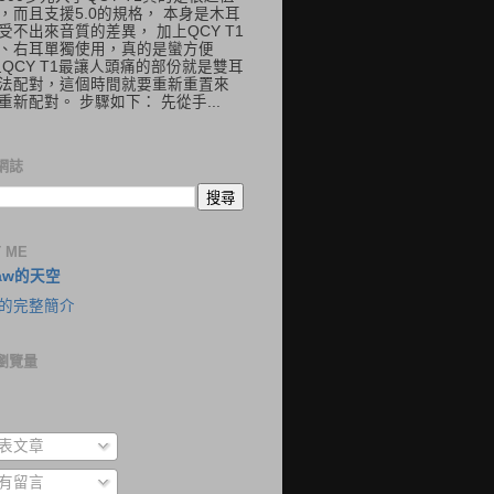
，而且支援5.0的規格， 本身是木耳
受不出來音質的差異， 加上QCY T1
、右耳單獨使用，真的是蠻方便
但QCY T1最讓人頭痛的部份就是雙耳
法配對，這個時間就要重新重置來
重新配對。 步驟如下： 先從手...
網誌
 ME
aw的天空
的完整簡介
瀏覽量
表文章
有留言