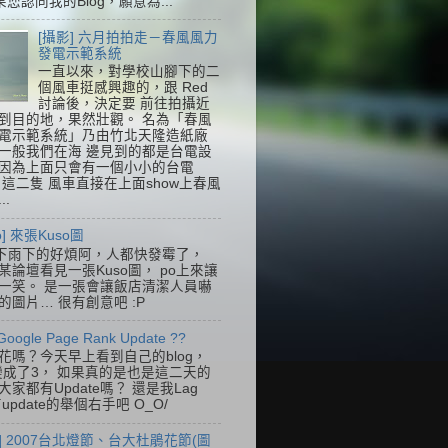
果您認同我的Blog，願意為...
[攝影] 六月拍拍走－春風風力
發電示範系統
一直以來，對學校山腳下的二
個風車挺感興趣的，跟 Red
討論後，決定要 前往拍攝近
到目的地，果然壯觀。 名為「春風
電示範系統」乃由竹北天隆造紙廠
一般我們在海 邊見到的都是台電設
因為上面只會有一個小小的台電
k，這二隻 風車直接在上面show上春風
..
so] 來張Kuso圖
下雨下的好煩阿，人都快發霉了，
某論壇看見一張Kuso圖， po上來讓
一笑。 是一張會讓飯店清潔人員嚇
的圖片… 很有創意吧 :P
Google Page Rank Update ??
花嗎？今天早上看到自己的blog，
變成了3， 如果真的是也是這二天的
家都有Update嗎？ 還是我Lag
update的舉個右手吧 O_O/
] 2007台北燈節、台大杜鵑花節(圖