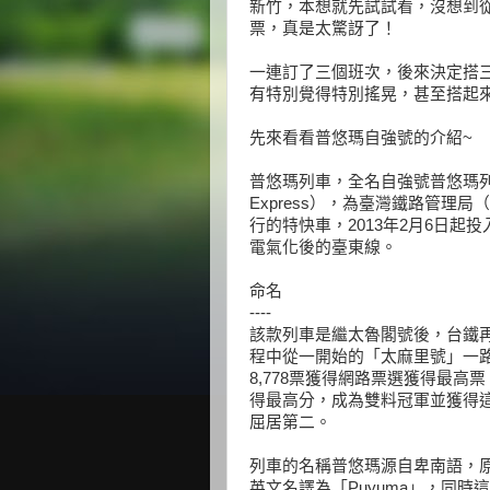
新竹，本想就先試試看，沒想到
票，真是太驚訝了！
一連訂了三個班次，後來決定搭
有特別覺得特別搖晃，甚至搭起
先來看看普悠瑪自強號的介紹~
普悠瑪列車，全名自強號普悠瑪列
Express），為臺灣鐵路管理局
行的特快車，2013年2月6日起
電氣化後的臺東線。
命名
----
該款列車是繼太魯閣號後，台鐵再
程中從一開始的「太麻里號」一
8,778票獲得網路票選獲得最
得最高分，成為雙料冠軍並獲得
屈居第二。
列車的名稱普悠瑪源自卑南語，
英文名譯為「Puyuma」，同