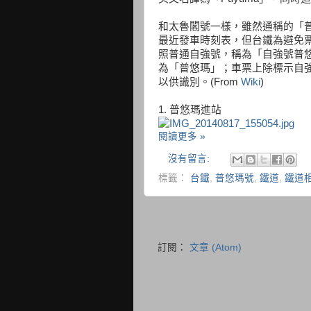
和太魯閣號一樣，雖然通稱的「
最近發車時刻表，但台鐵為避免
照普通自強號，稱為「自強號普
為「普悠瑪」；車票上除標示自強外，
以供識別。(From
Wiki
)
1. 普悠瑪進站
閱讀更多 »
沒有留言:
標籤：
台鐵
,
普悠瑪號
,
鐵道
,
鐵道
訂閱：
文章 (Atom)