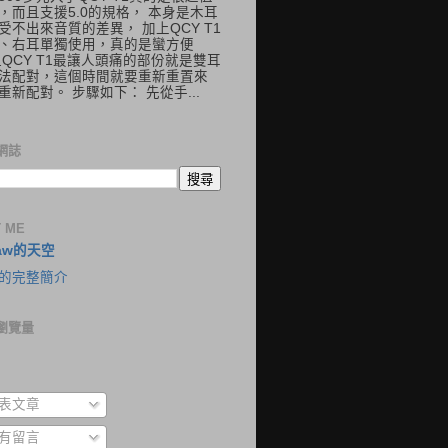
，而且支援5.0的規格， 本身是木耳
受不出來音質的差異， 加上QCY T1
、右耳單獨使用，真的是蠻方便
但QCY T1最讓人頭痛的部份就是雙耳
法配對，這個時間就要重新重置來
重新配對。 步驟如下： 先從手...
網誌
 ME
aw的天空
的完整簡介
瀏覽量
表文章
有留言