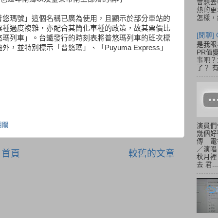
會想去
熱的更
怎樣，總
普悠瑪號」這個名稱已廣為使用，且顯示於部分車站的
票種過度複雜，亦配合其簡化車種的政策，故其票價比
[閒聊] 
悠瑪列車」。台鐵發行的時刻表將普悠瑪列車的班次標
是我眼
並特別標示「普悠瑪」、「Puyuma Express」
PR值
事吧？大
了？ 有
相關
演員們
幾個好
傳 電
／演唱
首頁
較舊的文章
秋月裡
去 君...