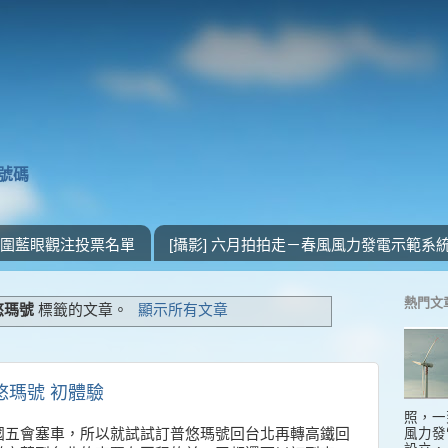
獎號碼
 入圍藍眼觀注投票名單
[攝影] 六月拍拍走－春風風力發電示範系
熱門文
悠瑪號
標籤的文章。
顯示所有文章
普悠瑪號 初體驗
照，一
風力發
國五會塞車，所以就試試訂普悠瑪號回台北再轉高鐵回