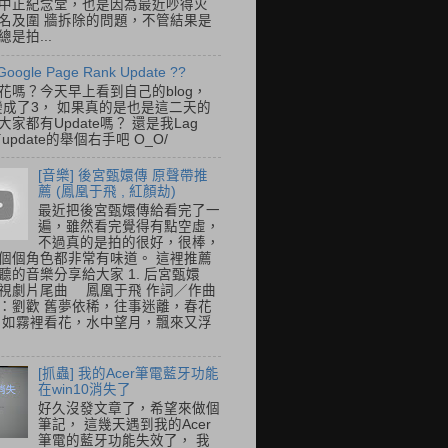
中正紀念堂，也是因為最近吵得火
名及圍 牆拆除的問題，不管結果是
是拍...
Google Page Rank Update ??
花嗎？今天早上看到自己的blog，
變成了3， 如果真的是也是這二天的
家都有Update嗎？ 還是我Lag
update的舉個右手吧 O_O/
[音樂] 後宮甄嬛傳 原聲帶推
薦 (鳳凰于飛 , 紅顏劫)
最近把後宮甄嬛傳給看完了一
遍，雖然看完覺得有點空虛，
不過真的是拍的很好，很棒，
個個角色都非常有味道。 這裡推薦
聽的音樂分享給大家 1. 后宮甄嬛
視劇片尾曲 鳳凰于飛 作詞／作曲
：劉歡 舊夢依稀，往事迷離，春花
 如霧裡看花，水中望月，飄來又浮
[抓蟲] 我的Acer筆電藍牙功能
在win10消失了
好久沒發文章了，希望來做個
筆記， 這幾天遇到我的Acer
筆電的藍牙功能失效了， 我