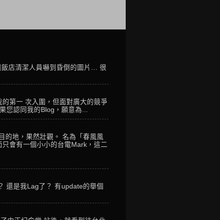
讓飯店清潔人員嚇到昏倒的圖片… 很
我的第一 次入圍，但面對廣大的競爭
您認同我的Blog，願意為...
到目的地，果然壯觀。 名為「春風風
只會有一個小小的台電Mark，這二
是我Lag了？ 有update的舉個