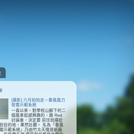
統
章
[攝影] 六月拍拍走－春風風力
發電示範系統
一直以來，對學校山腳下的二
個風車挺感興趣的，跟 Red
討論後，決定要 前往拍攝近
到目的地，果然壯觀。 名為「春風
電示範系統」乃由竹北天隆造紙廠