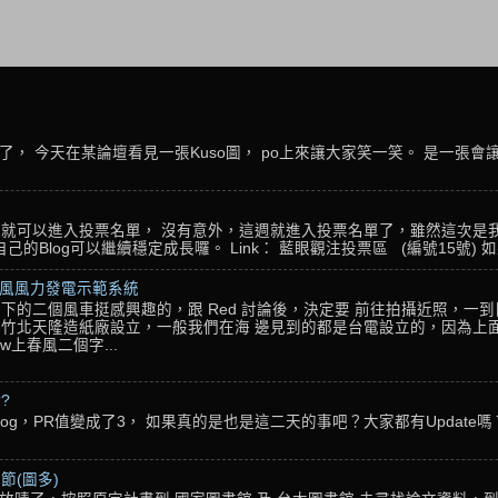
， 今天在某論壇看見一張Kuso圖， po上來讓大家笑一笑。 是一張會
名，就可以進入投票名單， 沒有意外，這週就進入投票名單了，雖然這次是
Blog可以繼續穩定成長囉。 Link： 藍眼觀注投票區 (編號15號) 如果
春風風力發電示範系統
下的二個風車挺感興趣的，跟 Red 討論後，決定要 前往拍攝近照，一
竹北天隆造紙廠設立，一般我們在海 邊見到的都是台電設立的，因為上面
w上春風二個字...
??
g，PR值變成了3， 如果真的是也是這二天的事吧？大家都有Update嗎？ 還
節(圖多)