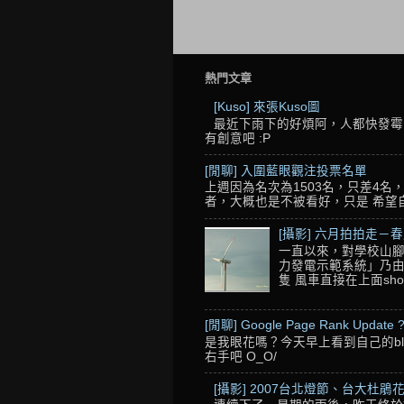
熱門文章
[Kuso] 來張Kuso圖
最近下雨下的好煩阿，人都快發霉了
有創意吧 :P
[閒聊] 入圍藍眼觀注投票名單
上週因為名次為1503名，只差4
者，大概也是不被看好，只是 希望自己的
[攝影] 六月拍拍走－
一直以來，對學校山腳
力發電示範系統」乃由
隻 風車直接在上面sho
[閒聊] Google Page Rank Update 
是我眼花嗎？今天早上看到自己的blo
右手吧 O_O/
[攝影] 2007台北燈節、台大杜鵑花