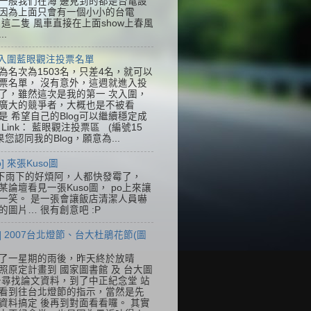
一般我們在海 邊見到的都是台電設
因為上面只會有一個小小的台電
k，這二隻 風車直接在上面show上春風
..
] 入圍藍眼觀注投票名單
為名次為1503名，只差4名，就可以
票名單， 沒有意外，這週就進入投
了，雖然這次是我的第一 次入圍，
廣大的競爭者，大概也是不被看
是 希望自己的Blog可以繼續穩定成
Link： 藍眼觀注投票區 (編號15
果您認同我的Blog，願意為...
so] 來張Kuso圖
下雨下的好煩阿，人都快發霉了，
某論壇看見一張Kuso圖， po上來讓
一笑。 是一張會讓飯店清潔人員嚇
的圖片… 很有創意吧 :P
] 2007台北燈節、台大杜鵑花節(圖
了一星期的雨後，昨天終於放晴
照原定計畫到 國家圖書館 及 台大圖
去尋找論文資料，到了中正紀念堂 站
看到往台北燈節的指示，當然是先
資料搞定 後再到對面看看囉。 其實