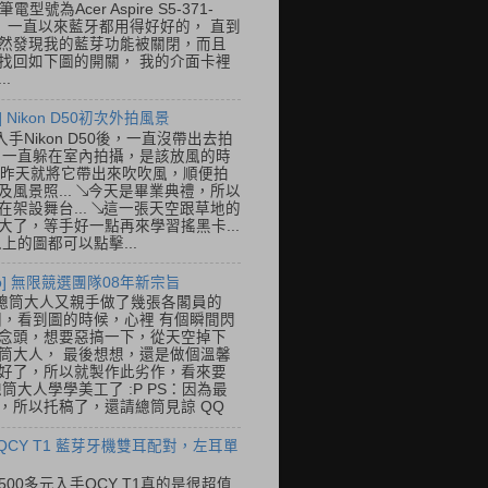
筆電型號為Acer Aspire S5-371-
E， 一直以來藍牙都用得好好的， 直到
然發現我的藍芽功能被關閉，而且
找回如下圖的開關， 我的介面卡裡
..
] Nikon D50初次外拍風景
入手Nikon D50後，一直沒帶出去拍
 一直躲在室內拍攝，是該放風的時
.. 昨天就將它帶出來吹吹風，順便拍
及風景照... ↘今天是畢業典禮，所以
在架設舞台... ↘這一張天空跟草地的
大了，等手好一點再來學習搖黑卡...
以上的圖都可以點擊...
so] 無限競選團隊08年新宗旨
總筒大人又親手做了幾張各閣員的
o圖，看到圖的時候，心裡 有個瞬間閃
念頭，想要惡搞一下，從天空掉下
筒大人， 最後想想，還是做個溫馨
好了，所以就製作此劣作，看來要
總筒大人學學美工了 :P PS：因為最
，所以托稿了，還請總筒見諒 QQ
 QCY T1 藍芽牙機雙耳配對，左耳單
500多元入手QCY T1真的是很超值