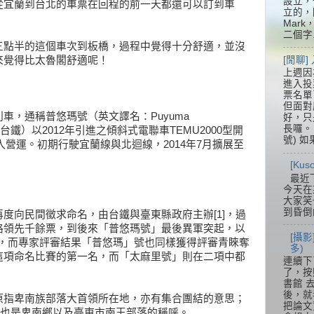
設立，
從宜蘭到台北的車票在回程的前一天都還可以訂到車
立的，
Mar
二個字.
三點半的這個車次到板橋，過程中覺得十分舒適，並沒
[閒聊
來覺得比太魯閣舒適呢！
上週因
進入投
票名單
但面對
車，通稱普悠瑪號（英文譯名：Puyuma
好，只
長囉。 
（台鐵）以2012年引進之傾斜式電聯車TEMU2000型開
號) 如
投入營運。初期行駛宜蘭線與北迴線，2014年7月擴展至
[Ku
最近
今天在
大家笑
到昏倒
度向民間徵求命名，由台鐵與臺東縣政府主辦[1]，過
路領先千餘票，到後來「普悠瑪號」最後異軍突起，以
[攝影
高票，而專家評審結果「普悠瑪」號也同樣獲得評審青睞奪
多)
這項命名比賽的第一名，而「太麻里號」則在二項中都
連續下
了，按
書館 
後，就
原指卑南族部落大首領所在地，亦有集合團結的意思；
把論文
時這也是卑南鄉以及臺東市南王部落的稱呼。