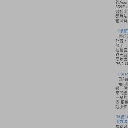
的Acer
359
最近突
都無法
也沒有.
[攝影
最近
外景，
候了.
拍校園
昨天就
反差太
PS：
[Ku
日前
Log
過一個
來的總
一點的
多 跟
近小忙
[除錯]
用方法
當初以