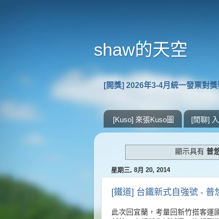
shaw的天空
[開獎] 2026年3-4月統一發票對
[Kuso] 來張Kuso圖
[閒聊]
顯示具有
普
星期三, 8月 20, 2014
[鐵道] 台鐵新式自強號 - 
此次回宜蘭，考量回新竹搭客運