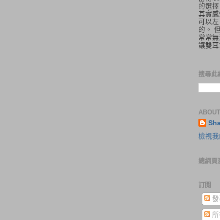
的選擇
其實感
可以左
的。 
常常無
讓雙耳
搜尋此
ABOUT
Sh
檢視我
總網頁
訂閱
發
所