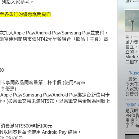
號) 如
，列給大家參考。
連結至各銀行的優惠說明頁面
加入Apple Pay/Android Pay/Samsung Pay並支付，
照，一
爾富便利商店市價NT42元早餐組合（飲品＋主食）電
風力發
設立，
立的，
Mar
二個字.
30
[Ku
最近
信用卡享同飲品同容量第二杯半價 (使用Apple
今天在
ay同享優惠)
大家笑
到昏倒
le Pay/Samsung Pay/Android Pay綁定台新信用卡
。(如當筆交易未滿NT$70，以當筆交易金額為回饋上
[閒聊] 
是我眼
PR值
事吧？大
了？ 有
消費滿NT$500現折100元
EN以國泰世華卡使用 Android Pay 結帳，
NT$100元