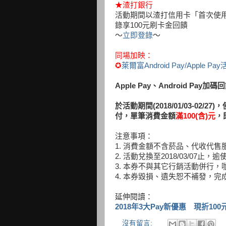
★
渣打銀行
活動期間以渣打信用卡「首次使用*」Apple
錄享100元刷卡金回饋
～
立即登錄
～
同場加映：
✪
萊爾富Android Pay/Apple Pa
Apple Pay
、Android Pay加碼
於活動期間(2018/01/03-02/27)，
付，
單筆消費金額
滿100(含)元
，
注意事項：
1. 消費金額不含菸品、代收代售
2. 活動兌換至2018/03/07止
3. 本券不與其它行銷活動併行
4. 本券毀損、遺失恕不補發，
延伸閱讀：
2018年3大Pay新優惠 現折100
沒有留言: