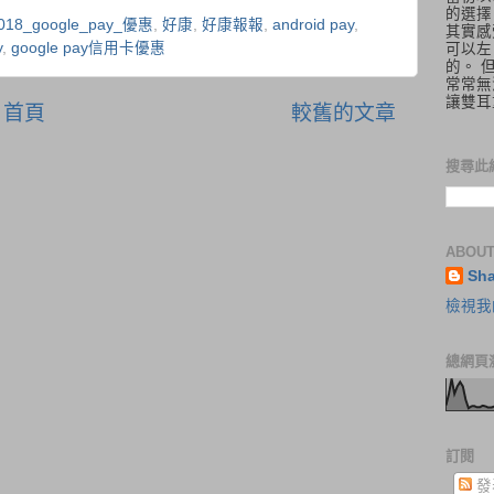
的選擇
018_google_pay_優惠
,
好康
,
好康報報
,
android pay
,
其實感
y
,
google pay信用卡優惠
可以左
的。 
常常無
讓雙耳
首頁
較舊的文章
搜尋此
ABOUT
Sh
檢視我
總網頁
訂閱
發