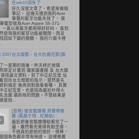
在win10消失了
好久沒發文章了，希望來做個
筆記， 這幾天遇到我的Acer
筆電的藍牙功能失效了， 我
筆電型號為Acer Aspire S5-371-
E， 一直以來藍牙都用得好好的， 直到
然發現我的藍芽功能被關閉，而且
找回如下圖的開關， 我的介面卡裡
..
] 2007台北燈節、台大杜鵑花節(圖
了一星期的雨後，昨天終於放晴
照原定計畫到 國家圖書館 及 台大圖
去尋找論文資料，到了中正紀念堂 站
看到往台北燈節的指示，當然是先
資料搞定 後再到對面看看囉。 其實
中正紀念堂，也是因為最近吵得火
名及圍 牆拆除的問題，不管結果是
是拍...
[音樂] 後宮甄嬛傳 原聲帶推
薦 (鳳凰于飛 , 紅顏劫)
最近把後宮甄嬛傳給看完了一
遍，雖然看完覺得有點空虛，
不過真的是拍的很好，很棒，
個個角色都非常有味道。 這裡推薦