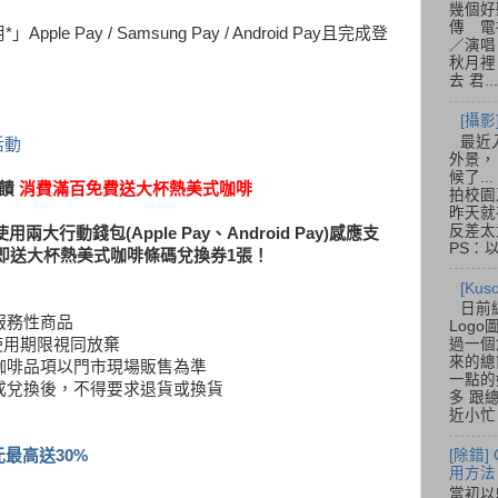
幾個好
傳 電
 Pay / Samsung Pay / Android Pay且完成登
／演唱
秋月裡
去 君...
[攝影
最近
y活動
外景，
候了.
回饋
消費滿百免費送大杯熱美式咖啡
拍校園
昨天就
反差太
使用兩大行動錢包(Apple Pay、Android Pay)感應支
PS：
即送大杯熱美式咖啡條碼兌換券1張！
[Ku
日前
服務性商品
Log
過一個
，逾使用期限視同放棄
來的總
，咖啡品項以門市現場販售為準
一點的
完成兌換後，不得要求退貨或換貨
多 跟
近小忙
[除錯]
元最高送30%
用方法
當初以