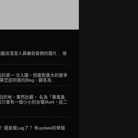
讓飯店清潔人員嚇到昏倒的圖片… 很
我的第一 次入圍，但面對廣大的競爭
您認同我的Blog，願意為...
到目的地，果然壯觀。 名為「春風風
只會有一個小小的台電Mark，這二
是我Lag了？ 有update的舉個