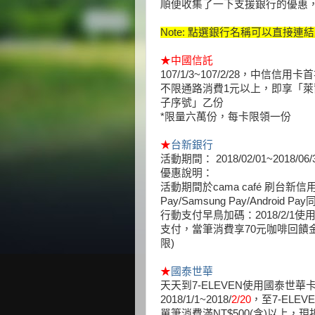
順便收集了一下支援銀行的優惠
Note: 點選銀行名稱可以直接
★
中國信託
107/1/3~107/2/28，中信信用卡首次
不限通路消費1元以上，即享「萊
子序號」乙份
*限量六萬份，每卡限領一份
★
台新銀行
活動期間： 2018/02/01~2018/06/
優惠說明：
活動期間於cama café 刷台新
Pay/Samsung Pay/Android P
行動支付早鳥加碼：2018/2/1使用App
支付，當筆消費享70元咖啡回饋金
限)
★
國泰世華
天天到7-ELEVEN使用國泰世華卡
2018/1/1~2018/
2/20
，至7-ELEV
單筆消費滿NT$500(含)以上，現折