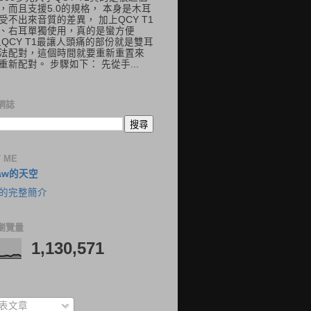
，而且支援5.0的規格， 本身是木耳
受不出來音質的差異， 加上QCY T1
、右耳單獨使用，真的是蠻方便
但QCY T1最讓人頭痛的部份就是雙耳
法配對，這個時間就要重新重置來
重新配對。 步驟如下： 先從手...
網誌
 ME
aw的天空
的完整簡介
瀏覽量
1,130,571
表文章