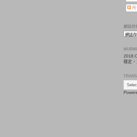
所
網誌存
MURM
2018
穩定，
TRANS
Power