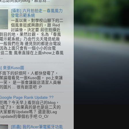
果您認同我的Blog，願意為...
[攝影] 六月拍拍走－春風風力
發電示範系統
一直以來，對學校山腳下的二
個風車挺感興趣的，跟 Red
討論後，決定要 前往拍攝近
到目的地，果然壯觀。 名為「春風
電示範系統」乃由竹北天隆造紙廠
一般我們在海 邊見到的都是台電設
因為上面只會有一個小小的台電
k，這二隻 風車直接在上面show上春風
..
so] 來張Kuso圖
下雨下的好煩阿，人都快發霉了，
某論壇看見一張Kuso圖， po上來讓
一笑。 是一張會讓飯店清潔人員嚇
的圖片… 很有創意吧 :P
Google Page Rank Update ??
花嗎？今天早上看到自己的blog，
變成了3， 如果真的是也是這二天的
家都有Update嗎？ 還是我Lag
update的舉個右手吧 O_O/
[抓蟲] 我的Acer筆電藍牙功能