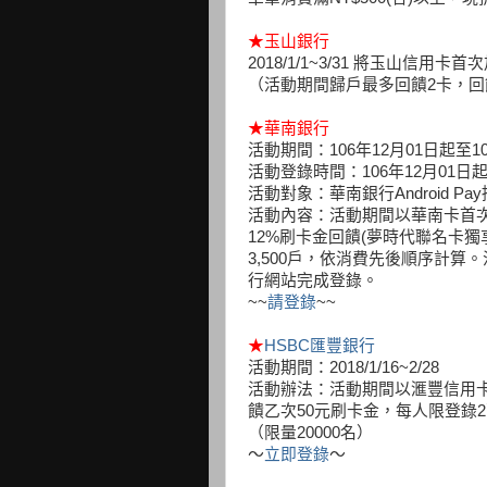
★
玉山銀行
2018/1/1~3/31 將玉山信用卡首
（活動期間歸戶最多回饋2卡，回
★
華南銀行
活動期間：106年12月01日起至10
活動登錄時間：106年12月01日起
活動對象：華南銀行Android Pa
活動內容：活動期間以華南卡首次使
12%刷卡金回饋(夢時代聯名卡獨
3,500戶，依消費先後順序計算
行網站完成登錄。
~~
請登錄
~~
★
HSBC匯豐銀行
活動期間：2018/1/16~2/28
活動辦法：活動期間以滙豐信用卡首
饋乙次50元刷卡金，每人限登錄
（限量20000名）
～
立即登錄
～