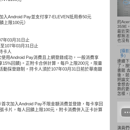
次加入Android Pay並支付享7-ELEVEN抵用券50元
的Acer
饋上限100元）
359
最近突
都無法
7年03月31日止
也沒有.
至107年03月31日止
[攝影
y持卡人
多)
用Android Pay消費且上網登錄成功，一般消費享
連續下
享15%回饋)。正附卡合併計算，每戶上限200元，限量
了，按
。活動採登錄制，持卡人須於107年03月31日前於華南銀
書館 
後，就
把論文
會想去
熱的更
怎樣，總
次加入Android Pay不限金額消費並登錄，每卡享回
2張卡片，每人回饋上限100元，附卡消費併入正卡計算
演員們