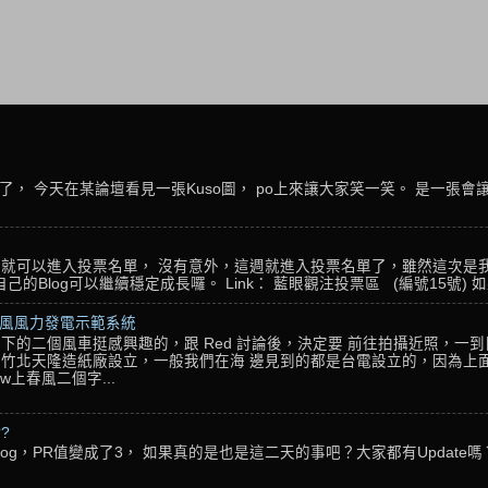
， 今天在某論壇看見一張Kuso圖， po上來讓大家笑一笑。 是一張會
名，就可以進入投票名單， 沒有意外，這週就進入投票名單了，雖然這次是
Blog可以繼續穩定成長囉。 Link： 藍眼觀注投票區 (編號15號) 如果
春風風力發電示範系統
下的二個風車挺感興趣的，跟 Red 討論後，決定要 前往拍攝近照，一
竹北天隆造紙廠設立，一般我們在海 邊見到的都是台電設立的，因為上面
w上春風二個字...
??
g，PR值變成了3， 如果真的是也是這二天的事吧？大家都有Update嗎？ 還