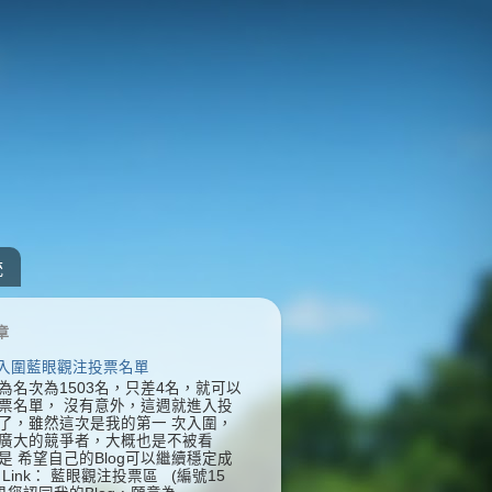
統
章
] 入圍藍眼觀注投票名單
為名次為1503名，只差4名，就可以
票名單， 沒有意外，這週就進入投
了，雖然這次是我的第一 次入圍，
廣大的競爭者，大概也是不被看
是 希望自己的Blog可以繼續穩定成
Link： 藍眼觀注投票區 (編號15