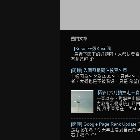
熱門文章
[Kuso] 來張Kuso圖
最近下雨下的好煩阿，人都快發霉了
有創意吧 :P
[閒聊] 入圍藍眼觀注投票名單
上週因為名次為1503名，只差4
者，大概也是不被看好，只是 希望自己的
[攝影] 六月拍拍走－
一直以來，對學校山腳
力發電示範系統」乃由
隻 風車直接在上面sho
[閒聊] Google Page Rank Update 
是我眼花嗎？今天早上看到自己的blo
右手吧 O_O/