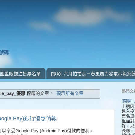
獎號碼
 入圍藍眼觀注投票名單
[攝影] 六月拍拍走－春風風力發電示範系
熱門文
gle_pay_優惠
標籤的文章。
顯示所有文章
[閒聊
上週因
進入投
票名單
(Google Pay)銀行優惠情報
但面對
好，只
長囉。 
oogle Pay (Android Pay)付款的便利，