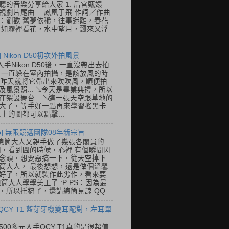
聽的音樂分享給大家 1. 后宮甄嬛
視劇片尾曲 鳳凰于飛 作詞／作曲
：劉歡 舊夢依稀，往事迷離，春花
 如霧裡看花，水中望月，飄來又浮
] Nikon D50初次外拍風景
入手Nikon D50後，一直沒帶出去拍
 一直躲在室內拍攝，是該放風的時
.. 昨天就將它帶出來吹吹風，順便拍
及風景照... ↘今天是畢業典禮，所以
在架設舞台... ↘這一張天空跟草地的
大了，等手好一點再來學習搖黑卡...
以上的圖都可以點擊...
so] 無限競選團隊08年新宗旨
總筒大人又親手做了幾張各閣員的
o圖，看到圖的時候，心裡 有個瞬間閃
念頭，想要惡搞一下，從天空掉下
筒大人， 最後想想，還是做個溫馨
好了，所以就製作此劣作，看來要
總筒大人學學美工了 :P PS：因為最
，所以托稿了，還請總筒見諒 QQ
 QCY T1 藍芽牙機雙耳配對，左耳單
500多元入手QCY T1真的是很超值