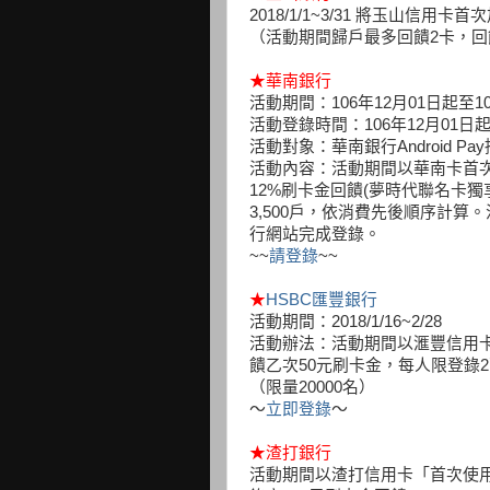
2018/1/1~3/31 將玉山信用卡首
（活動期間歸戶最多回饋2卡，回
★
華南銀行
活動期間：106年12月01日起至10
活動登錄時間：106年12月01日起
活動對象：華南銀行Android Pa
活動內容：活動期間以華南卡首次使
12%刷卡金回饋(夢時代聯名卡獨
3,500戶，依消費先後順序計算
行網站完成登錄。
~~
請登錄
~~
★
HSBC匯豐銀行
活動期間：2018/1/16~2/28
活動辦法：活動期間以滙豐信用卡首
饋乙次50元刷卡金，每人限登錄
（限量20000名）
～
立即登錄
～
★
渣打銀行
活動期間以渣打信用卡「首次使用*」Apple