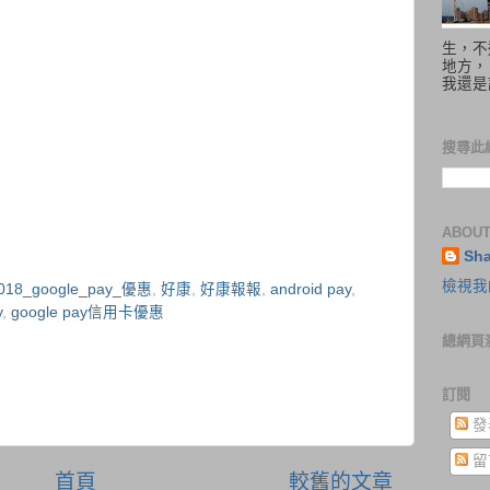
生，不
地方，
我還是
搜尋此
ABOUT
Sh
檢視我
018_google_pay_優惠
,
好康
,
好康報報
,
android pay
,
y
,
google pay信用卡優惠
總網頁
訂閱
發
留
首頁
較舊的文章