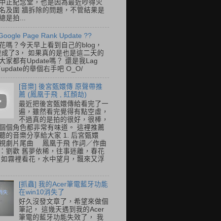
中正紀念堂，也是因為最近吵得火
名及圍 牆拆除的問題，不管結果是
是拍...
Google Page Rank Update ??
花嗎？今天早上看到自己的blog，
變成了3， 如果真的是也是這二天的
家都有Update嗎？ 還是我Lag
update的舉個右手吧 O_O/
[音樂] 後宮甄嬛傳 原聲帶推
薦 (鳳凰于飛 , 紅顏劫)
最近把後宮甄嬛傳給看完了一
遍，雖然看完覺得有點空虛，
不過真的是拍的很好，很棒，
個個角色都非常有味道。 這裡推薦
聽的音樂分享給大家 1. 后宮甄嬛
視劇片尾曲 鳳凰于飛 作詞／作曲
：劉歡 舊夢依稀，往事迷離，春花
 如霧裡看花，水中望月，飄來又浮
[抓蟲] 我的Acer筆電藍牙功能
在win10消失了
好久沒發文章了，希望來做個
筆記， 這幾天遇到我的Acer
筆電的藍牙功能失效了， 我