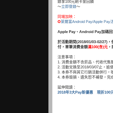
錄享100元刷卡金回饋
～
立即登錄
～
同場加映：
✪
萊爾富Android Pay/Apple Pa
Apple Pay
、Android Pay加碼
於活動期間(2018/01/03-02/27)，
付，
單筆消費金額
滿100(含)元
，
注意事項：
1. 消費金額不含菸品、代收代售
2. 活動兌換至2018/03/07止
3. 本券不與其它行銷活動併行
4. 本券毀損、遺失恕不補發，
延伸閱讀：
2018年3大Pay新優惠 現折100