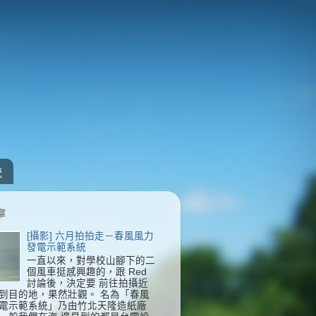
統
章
[攝影] 六月拍拍走－春風風力
發電示範系統
一直以來，對學校山腳下的二
個風車挺感興趣的，跟 Red
討論後，決定要 前往拍攝近
到目的地，果然壯觀。 名為「春風
電示範系統」乃由竹北天隆造紙廠