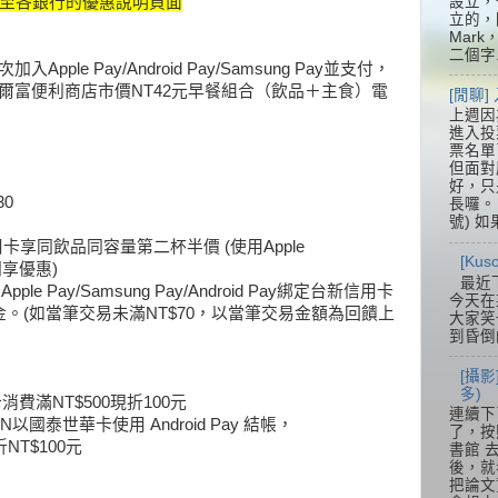
設立，
連結至各銀行的優惠說明頁面
立的，
Mar
二個字.
加入Apple Pay/Android Pay/Samsung Pay並支付，
爾富便利商店市價NT42元早餐組合（飲品＋主食）電
[閒聊
上週因
進入投
票名單
但面對
好，只
30
長囉。 
號) 如
信用卡享同飲品同容量第二杯半價 (使用Apple
[Ku
ay同享優惠)
最近
le Pay/Samsung Pay/Android Pay綁定台新信用卡
今天在
。(如當筆交易未滿NT$70，以當筆交易金額為回饋上
大家笑
到昏倒
[攝影
多)
消費滿NT$500現折100元
連續下
EN以國泰世華卡使用 Android Pay 結帳，
了，按
NT$100元
書館 
後，就
把論文