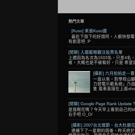
熱門文章
[Kuso] 來張Kuso圖
最近下雨下的好煩阿，人都快發霉了
有創意吧 :P
[閒聊] 入圍藍眼觀注投票名單
上週因為名次為1503名，只差4
者，大概也是不被看好，只是 希望自己的
[攝影] 六月拍拍走－
一直以來，對學校山腳
力發電示範系統」乃由
隻 風車直接在上面sho
[閒聊] Google Page Rank Update 
是我眼花嗎？今天早上看到自己的blo
右手吧 O_O/
[攝影] 2007台北燈節、台大杜鵑花
連續下了一星期的雨後，昨天終於