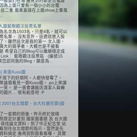
一般我們在海 邊見到的都是台電設
因為上面只會有一個小小的台電
k，這二隻 風車直接在上面show上春風
..
] 入圍藍眼觀注投票名單
為名次為1503名，只差4名，就可以
票名單， 沒有意外，這週就進入投
了，雖然這次是我的第一 次入圍，
廣大的競爭者，大概也是不被看
是 希望自己的Blog可以繼續穩定成
Link： 藍眼觀注投票區 (編號15
果您認同我的Blog，願意為...
so] 來張Kuso圖
下雨下的好煩阿，人都快發霉了，
某論壇看見一張Kuso圖， po上來讓
一笑。 是一張會讓飯店清潔人員嚇
的圖片… 很有創意吧 :P
] 2007台北燈節、台大杜鵑花節(圖
了一星期的雨後，昨天終於放晴
照原定計畫到 國家圖書館 及 台大圖
去尋找論文資料，到了中正紀念堂 站
看到往台北燈節的指示，當然是先
資料搞定 後再到對面看看囉。 其實