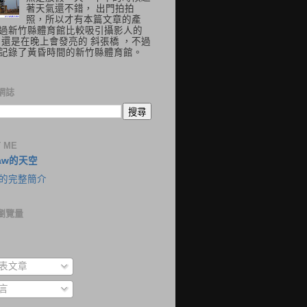
著天氣還不錯， 出門拍拍
照，所以才有本篇文章的產
過新竹縣體育館比較吸引攝影人的
 還是在晚上會發亮的 斜張橋 ，不過
記錄了黃昏時間的新竹縣體育館。
網誌
 ME
aw的天空
的完整簡介
瀏覽量
表文章
言