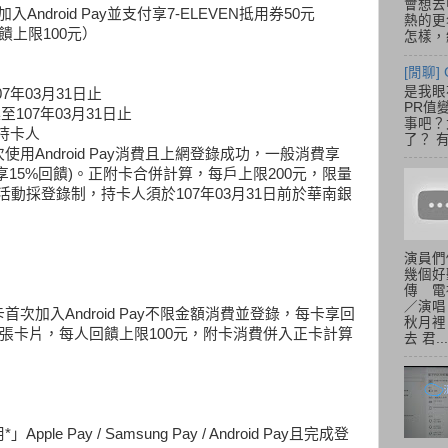
會想去
次加入Android Pay並支付享7-ELEVEN抵用券50元
熱的更
饋上限100元）
怎樣，總
[閒聊] 
是我眼
7年03月31日止
PR值
至107年03月31日止
事吧？大
y持卡人
了？ 有
用Android Pay消費且上網登錄成功，一般消費享
享15%回饋)。正附卡合併計算，每戶上限200元，限量
。活動採登錄制，持卡人須於107年03月31日前於華南銀
演員們
幾個好
傳 電
／演唱
次加入Android Pay不限金額消費並登錄，每卡享回
秋月裡
2張卡片，每人回饋上限100元，附卡消費併入正卡計算
去 君...
 Pay / Samsung Pay / Android Pay且完成登