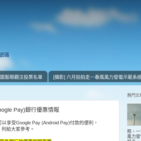
獎號碼
 入圍藍眼觀注投票名單
[攝影] 六月拍拍走－春風風力發電示範系
熱門文
(Google Pay)銀行優惠情報
oogle Pay (Android Pay)付款的便利，
，列給大家參考。
照，一
風力發