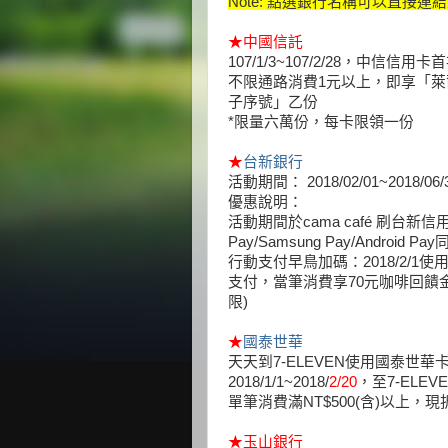
Note: 點選銀行名稱可以直接
★
中國信託
107/1/3~107/2/28，中信信用卡首次
不限通路消費1元以上，即享「萊
子序號」乙份
*限量六萬份，每卡限領一份
★
台新銀行
活動期間： 2018/02/01~2018/06/
優惠說明：
活動期間於cama café 刷台新
Pay/Samsung Pay/Android P
行動支付早鳥加碼：2018/2/1使用App
支付，當筆消費享70元咖啡回饋金
限)
★
國泰世華
天天到7-ELEVEN使用國泰世華卡
2018/1/1~2018/
2/20
，至7-ELEV
單筆消費滿NT$500(含)以上，現折
★
玉山銀行