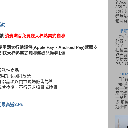
的Acer
359
最近突
都無法
也沒有.
y活動
[攝影
回饋
消費滿百免費送大杯熱美式咖啡
最近
外景，
候了.
使用兩大行動錢包(Apple Pay、Android Pay)感應支
拍校園
即送大杯熱美式咖啡條碼兌換券1張！
昨天就
反差太
PS：
服務性商品
[Ku
，逾使用期限視同放棄
日前
，咖啡品項以門市現場販售為準
Log
完成兌換後，不得要求退貨或換貨
過一個
來的總
一點的
多 跟
元最高送30%
近小忙