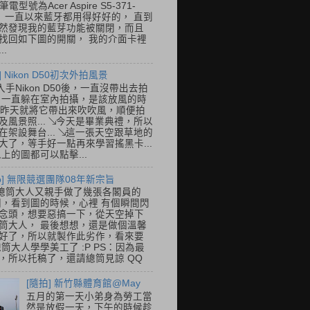
筆電型號為Acer Aspire S5-371-
E， 一直以來藍牙都用得好好的， 直到
然發現我的藍芽功能被關閉，而且
找回如下圖的開關， 我的介面卡裡
..
] Nikon D50初次外拍風景
入手Nikon D50後，一直沒帶出去拍
 一直躲在室內拍攝，是該放風的時
.. 昨天就將它帶出來吹吹風，順便拍
及風景照... ↘今天是畢業典禮，所以
在架設舞台... ↘這一張天空跟草地的
大了，等手好一點再來學習搖黑卡...
以上的圖都可以點擊...
so] 無限競選團隊08年新宗旨
總筒大人又親手做了幾張各閣員的
o圖，看到圖的時候，心裡 有個瞬間閃
念頭，想要惡搞一下，從天空掉下
筒大人， 最後想想，還是做個溫馨
好了，所以就製作此劣作，看來要
總筒大人學學美工了 :P PS：因為最
，所以托稿了，還請總筒見諒 QQ
[隨拍] 新竹縣體育館@May
五月的第一天小弟身為勞工當
然是放假一天，下午的時候趁