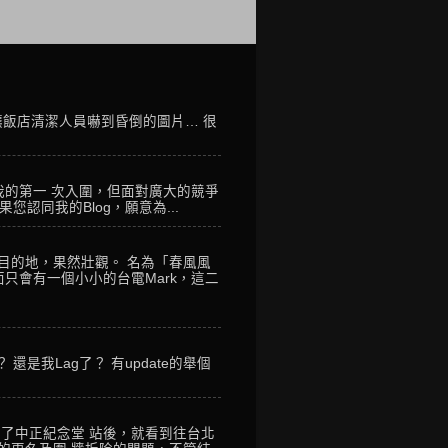
讓飯店清潔人員嚇到昏倒的圖片… 很
我的第一 次入圍，但面對廣大的競爭
您認同我的Blog，願意為...
到目的地，果然壯觀。 名為「春風風
只會有一個小小的台電Mark，這二
是我Lag了？ 有update的舉個
到了中正紀念堂 站後，就看到往台北