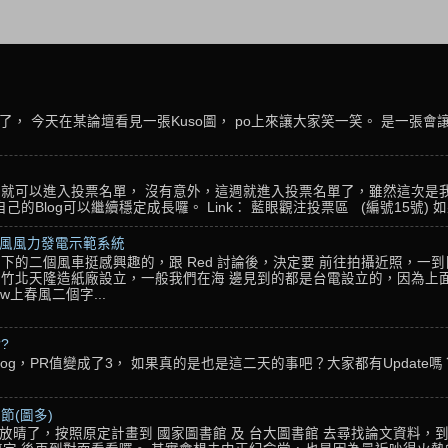
， 今天在某論壇看見一張Kuso圖， po上來讓大家笑一笑。 是一張會
名，就可以進入投票名單， 沒有意外，這週就進入投票名單了，雖然這次是
Blog可以繼續穩定成長囉。 Link： 藍眼觀注投票區 (編號15號) 如果
春風風力發電示範系統
下的二個風車挺感興趣的，跟 Red 討論後，決定要 前往拍攝近照，一
竹北天隆造紙廠設立，一般我們在海 邊見到的都是台電設立的，因為上面
w上春風二個字...
??
g，PR值變成了3， 如果真的是也是這二天的事吧？大家都有Update嗎？ 還
節(圖多)
放晴了，按照原定計畫到 國家圖書館 及 台大圖書館 去尋找論文資料，