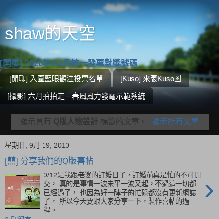
shaw的天空
[開獎] 2026年3-4月統一發票對獎號碼
[閒聊] 入圍藍眼觀注投票名單
[Kuso] 來張Kuso圖
[攝影] 六月拍拍走－春風風力發電示範系統
顯示具有
Q版人物設計
標籤的文章。
顯示所有文章
星期日, 9月 19, 2010
[囍] 分享我們的Q版喜帖
9/12是我跟老婆的訂婚日子，訂婚前真是忙的不可開
›
交， 真的是事情一波未平一波又起，不過這一切都
已經過了， 也因為好一陣子的忙碌都沒有更新網誌
了， 所以今天要跟大家分享一下，製作喜帖的過
程。