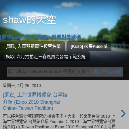
shaw的天空
[開獎] 2026年3-4月統一發票對獎號碼
[閒聊] 入圍藍眼觀注投票名單
[Kuso] 來張Kuso圖
[攝影] 六月拍拍走－春風風力發電示範系統
顯示具有
Taiwan Pavilion
標籤的文章。
顯示所有文章
星期一, 4月 26, 2010
[網宣] 上海世界博覽會 台灣館
介紹 (Expo 2010 Shanghai
›
China- Taiwan Pavilion)
可以將台灣宣傳到國際的機會不多，大家一起來愛台灣 2010 上
海世界博覽會 台灣館介紹 Youtube： 2010上海世界博覽會台灣
館介紹 (I) Taiwan Pavilion at Expo 2010 Shanghai 2010上海世