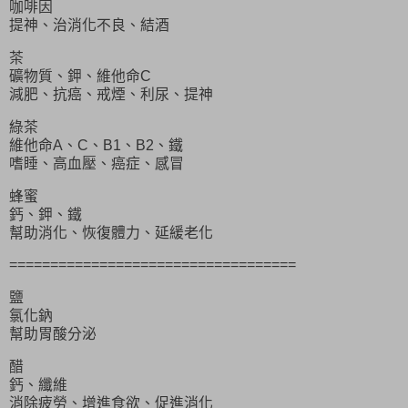
咖啡因
提神、治消化不良、結酒
茶
礦物質、鉀、維他命C
減肥、抗癌、戒煙、利尿、提神
綠茶
維他命A、C、B1、B2、鐵
嗜睡、高血壓、癌症、感冒
蜂蜜
鈣、鉀、鐵
幫助消化、恢復體力、延緩老化
===================================
鹽
氯化鈉
幫助胃酸分泌
醋
鈣、纖維
消除疲勞、增進食欲、促進消化