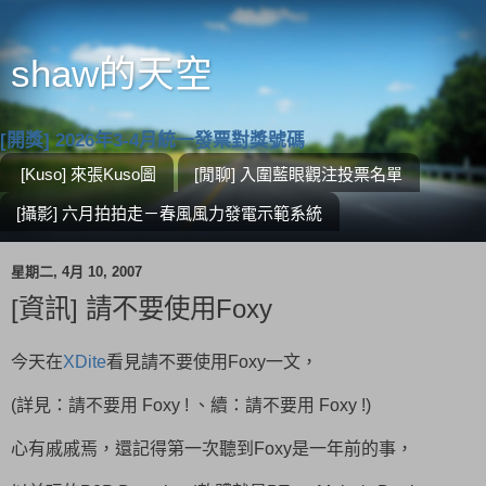
shaw的天空
[開獎] 2026年3-4月統一發票對獎號碼
[Kuso] 來張Kuso圖
[閒聊] 入圍藍眼觀注投票名單
[攝影] 六月拍拍走－春風風力發電示範系統
星期二, 4月 10, 2007
[資訊] 請不要使用Foxy
今天在
XDite
看見請不要使用Foxy一文，
(詳見：
請不要用 Foxy !
、
續：請不要用 Foxy !
)
心有戚戚焉，還記得第一次聽到Foxy是一年前的事，