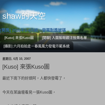
shaw的天空
[開獎] 2026年3-4月統一發票對獎號碼
[Kuso] 來張Kuso圖
[閒聊] 入圍藍眼觀注投票名單
[攝影] 六月拍拍走－春風風力發電示範系統
星期日, 6月 10, 2007
[Kuso] 來張Kuso圖
最近下雨下的好煩阿，人都快發霉了，
今天在某論壇看見一張Kuso圖，