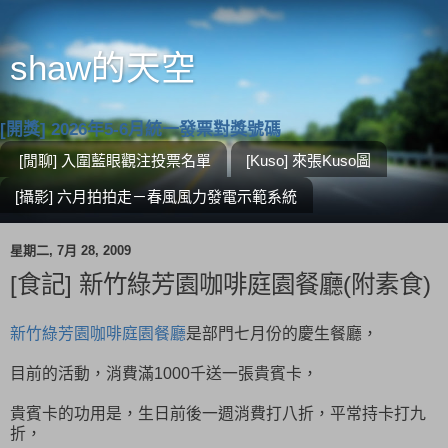
shaw的天空
[開獎] 2026年5-6月統一發票對獎號碼
[閒聊] 入圍藍眼觀注投票名單
[Kuso] 來張Kuso圖
[攝影] 六月拍拍走－春風風力發電示範系統
星期二, 7月 28, 2009
[食記] 新竹綠芳園咖啡庭園餐廳(附素食)
新竹綠芳園咖啡庭園餐廳
是部門七月份的慶生餐廳，
目前的活動，消費滿1000千送一張貴賓卡，
貴賓卡的功用是，生日前後一週消費打八折，平常持卡打九
折，