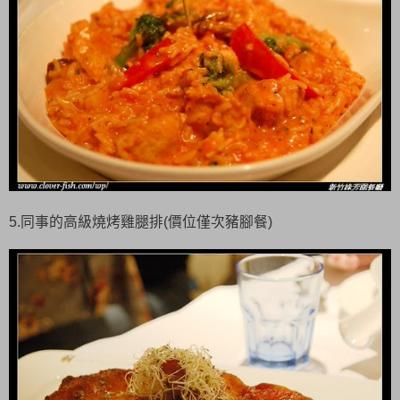
5.同事的高級燒烤雞腿排(價位僅次豬腳餐)