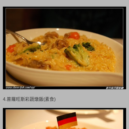
4.普羅旺斯彩蔬燉飯(素食)