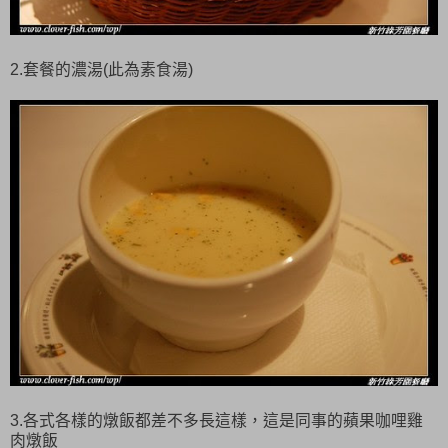
2.套餐的濃湯(此為素食湯)
3.各式各樣的燉飯都差不多長這樣，這是同事的蘋果咖哩雞
肉燉飯