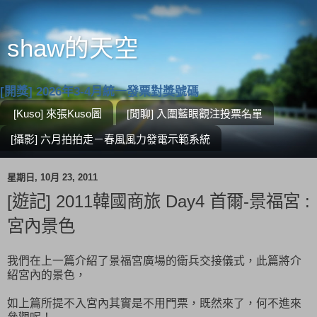
shaw的天空
[開獎] 2026年3-4月統一發票對獎號碼
[Kuso] 來張Kuso圖
[閒聊] 入圍藍眼觀注投票名單
[攝影] 六月拍拍走－春風風力發電示範系統
星期日, 10月 23, 2011
[遊記] 2011韓國商旅 Day4 首爾-景福宮 :
宮內景色
我們在上一篇介紹了景福宮廣場的衛兵交接儀式，此篇將介
紹宮內的景色，
如上篇所提不入宮內其實是不用門票，既然來了，何不進來