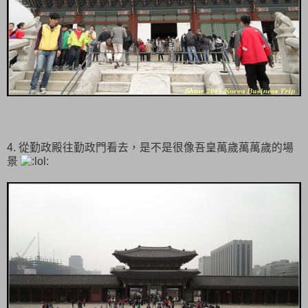
4. 從勤政殿往勤政門看去，是不是很像吾皇萬歲萬萬歲的場
景