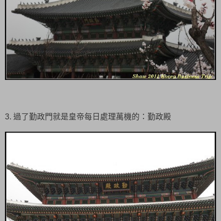
3. 過了勤政門就是皇帝每日處理萬機的：勤政殿