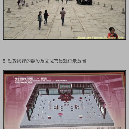
5. 勤政殿裡的擺設及文武官員就位示意圖