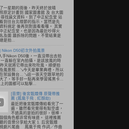
了一星期的雨後，昨天終於放晴
照原定計畫到 國家圖書館 及 台大圖
去尋找論文資料，到了中正紀念堂 站
看到往台北燈節的指示，當然是先
資料搞定 後再到對面看看囉。 其實
中正紀念堂，也是因為最近吵得火
名及圍 牆拆除的問題，不管結果是
是拍...
] Nikon D50初次外拍風景
入手Nikon D50後，一直沒帶出去拍
 一直躲在室內拍攝，是該放風的時
.. 昨天就將它帶出來吹吹風，順便拍
及風景照... ↘今天是畢業典禮，所以
在架設舞台... ↘這一張天空跟草地的
大了，等手好一點再來學習搖黑卡...
以上的圖都可以點擊...
[音樂] 後宮甄嬛傳 原聲帶推
薦 (鳳凰于飛 , 紅顏劫)
最近把後宮甄嬛傳給看完了一
遍，雖然看完覺得有點空虛，
不過真的是拍的很好，很棒，
個個角色都非常有味道。 這裡推薦
聽的音樂分享給大家 1. 后宮甄嬛
視劇片尾曲 鳳凰于飛 作詞／作曲