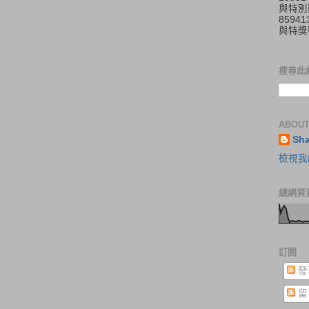
與特別
859
與特獎
搜尋此
ABOUT
Sh
檢視我
總網頁
訂閱
發
留