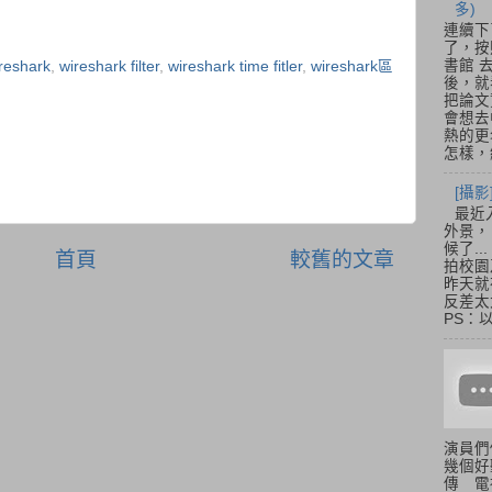
多)
連續下
了，按
書館 
reshark
,
wireshark filter
,
wireshark time fitler
,
wireshark區
後，就
把論文
會想去
熱的更
怎樣，總
[攝影
最近
外景，
候了.
首頁
較舊的文章
拍校園
昨天就
反差太
PS：
演員們
幾個好
傳 電