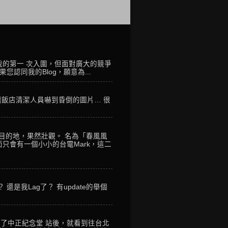
我的第一 次入圍，但面對廣大的競爭
您認同我的Blog，願意為...
讓飯店清潔人員嚇到昏倒的圖片… 很
到目的地，果然壯觀。 名為「春風風
只會有一個小小的台電Mark，這二
是我Lag了？ 有update的舉個
到了中正紀念堂 站後，就看到往台北