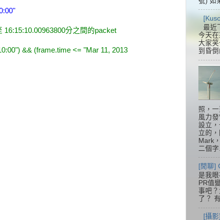
號) 如
0:00"
[Ku
最近
 至 16:15:10.00963800分之間的packet
今天在
大家笑
10:00") && (frame.time <= "Mar 11, 2013
到昏倒
照，一
風力發
設立，
立的，
Mar
二個字.
[閒聊] 
是我眼
PR值
事吧？大
了？ 有
[攝影