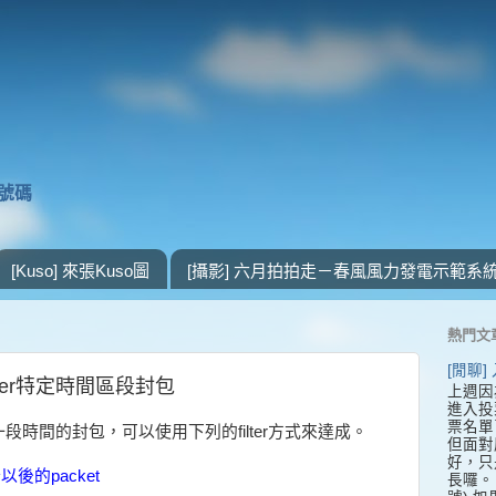
獎號碼
[Kuso] 來張Kuso圖
[攝影] 六月拍拍走－春風風力發電示範系
熱門文
[閒聊
filter特定時間區段封包
上週因
進入投
票名單
時間的封包，可以使用下列的filter方式來達成。
但面對
好，只
0分以後的packet
長囉。 