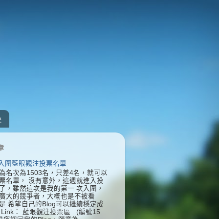
統
章
] 入圍藍眼觀注投票名單
為名次為1503名，只差4名，就可以
票名單， 沒有意外，這週就進入投
了，雖然這次是我的第一 次入圍，
廣大的競爭者，大概也是不被看
是 希望自己的Blog可以繼續穩定成
Link： 藍眼觀注投票區 (編號15