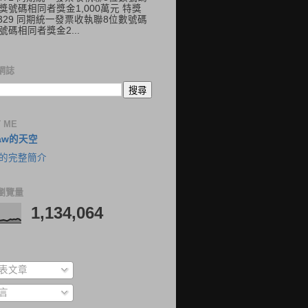
獎號碼相同者獎金1,000萬元 特獎
41329 同期統一發票收執聯8位數號碼
號碼相同者獎金2...
網誌
 ME
aw的天空
的完整簡介
瀏覽量
1,134,064
表文章
言