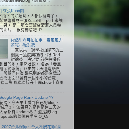
果您認同我的Blog，願意為...
so] 來張Kuso圖
下雨下的好煩阿，人都快發霉了，
某論壇看見一張Kuso圖， po上來讓
一笑。 是一張會讓飯店清潔人員嚇
的圖片… 很有創意吧 :P
[攝影] 六月拍拍走－春風風力
發電示範系統
一直以來，對學校山腳下的二
個風車挺感興趣的，跟 Red
討論後，決定要 前往拍攝近
到目的地，果然壯觀。 名為「春風
電示範系統」乃由竹北天隆造紙廠
一般我們在海 邊見到的都是台電設
因為上面只會有一個小小的台電
k，這二隻 風車直接在上面show上春風
..
Google Page Rank Update ??
花嗎？今天早上看到自己的blog，
變成了3， 如果真的是也是這二天的
家都有Update嗎？ 還是我Lag
update的舉個右手吧 O_O/
] 2007台北燈節、台大杜鵑花節(圖