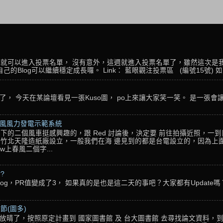
名，就可以進入投票名單， 沒有意外，這週就進入投票名單了，雖然這次是
Blog可以繼續穩定成長囉。 Link： 藍眼觀注投票區 (編號15號) 如果
， 今天在某論壇看見一張Kuso圖， po上來讓大家笑一笑。 是一張會
春風風力發電示範系統
下的二個風車挺感興趣的，跟 Red 討論後，決定要 前往拍攝近照，一
竹北天隆造紙廠設立，一般我們在海 邊見到的都是台電設立的，因為上面
w上春風二個字...
??
g，PR值變成了3， 如果真的是也是這二天的事吧？大家都有Update嗎？ 還
節(圖多)
放晴了，按照原定計畫到 國家圖書館 及 台大圖書館 去尋找論文資料，