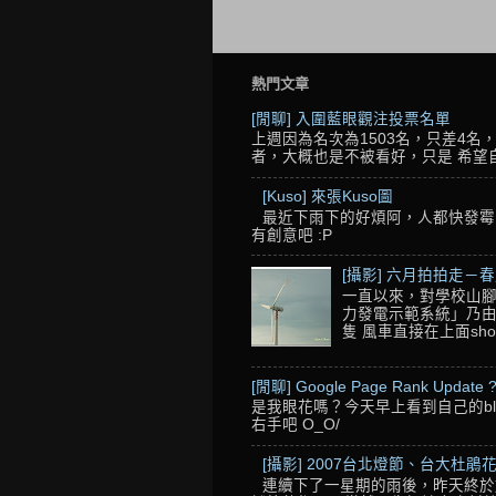
熱門文章
[閒聊] 入圍藍眼觀注投票名單
上週因為名次為1503名，只差4
者，大概也是不被看好，只是 希望自己的
[Kuso] 來張Kuso圖
最近下雨下的好煩阿，人都快發霉了
有創意吧 :P
[攝影] 六月拍拍走－
一直以來，對學校山腳
力發電示範系統」乃由
隻 風車直接在上面sho
[閒聊] Google Page Rank Update 
是我眼花嗎？今天早上看到自己的blo
右手吧 O_O/
[攝影] 2007台北燈節、台大杜鵑花
連續下了一星期的雨後，昨天終於