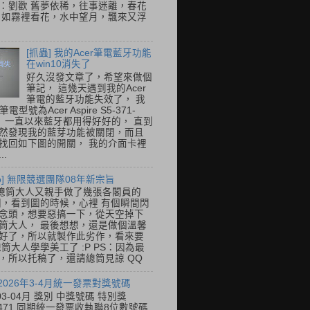
：劉歡 舊夢依稀，往事迷離，春花
 如霧裡看花，水中望月，飄來又浮
[抓蟲] 我的Acer筆電藍牙功能
在win10消失了
好久沒發文章了，希望來做個
筆記， 這幾天遇到我的Acer
筆電的藍牙功能失效了， 我
筆電型號為Acer Aspire S5-371-
E， 一直以來藍牙都用得好好的， 直到
然發現我的藍芽功能被關閉，而且
找回如下圖的開關， 我的介面卡裡
..
so] 無限競選團隊08年新宗旨
總筒大人又親手做了幾張各閣員的
o圖，看到圖的時候，心裡 有個瞬間閃
念頭，想要惡搞一下，從天空掉下
筒大人， 最後想想，還是做個溫馨
好了，所以就製作此劣作，看來要
總筒大人學學美工了 :P PS：因為最
，所以托稿了，還請總筒見諒 QQ
 2026年3-4月統一發票對獎號碼
03-04月 獎別 中獎號碼 特別獎
31471 同期統一發票收執聯8位數號碼