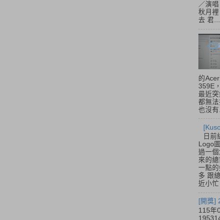
／演唱
秋月裡
去 君...
的Acer
359
最近突
都無法
也沒有.
[Ku
日前
Log
過一個
來的總
一點的
多 跟
近小忙
[開獎]
115年
195