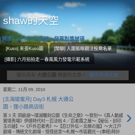
shaw的天空
[開獎] 2026年3-4月統一發票對獎號碼
[Kuso] 來張Kuso圖
[閒聊] 入圍藍眼觀注投票名單
[攝影] 六月拍拍走－春風風力發電示範系統
顯示具有
大通公園
標籤的文章。
顯示所有文章
星期二, 11月 09, 2010
[北海道蜜月] Day3 札幌 大通公
園、狸小路商店街
›
第 3 天 洞爺湖～環湖雕刻公園《生命之歌》～登別～《真人動感
實境秀場》伊達時代村－忍法帖４／忍者霞之屋～【秘伝・封印
玉の謎】～《戶外忍者秀》～【忍び外伝－北條の嵐】～大江戸
劇場、傳統文化劇場、怪怪迷宮～札幌～市區觀光－(車經)時計