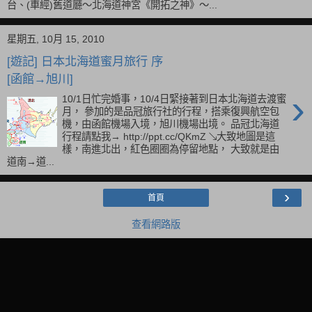
台、(車經)舊道廳～北海道神宮《開拓之神》～...
星期五, 10月 15, 2010
[遊記] 日本北海道蜜月旅行 序
[函館→旭川]
›
10/1日忙完婚事，10/4日緊接著到日本北海道去渡蜜
月， 參加的是品冠旅行社的行程，搭乘復興航空包
機，由函館機場入境，旭川機場出境。 品冠北海道
行程請點我→ http://ppt.cc/QKmZ ↘大致地圖是這
樣，南進北出，紅色圈圈為停留地點， 大致就是由
道南→道...
›
首頁
查看網路版