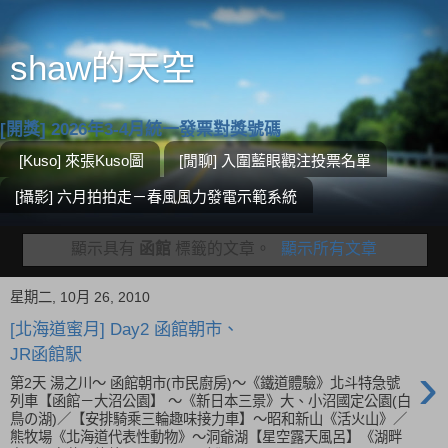
shaw的天空
[開獎] 2026年3-4月統一發票對獎號碼
[Kuso] 來張Kuso圖
[閒聊] 入圍藍眼觀注投票名單
[攝影] 六月拍拍走－春風風力發電示範系統
顯示具有
函館
標籤的文章。
顯示所有文章
星期二, 10月 26, 2010
[北海道蜜月] Day2 函館朝市、
JR函館駅
›
第2天 湯之川～ 函館朝市(市民廚房)～《鐵道體驗》北斗特急號
列車【函館－大沼公園】 〜《新日本三景》大、小沼國定公園(白
鳥の湖)／【安排騎乘三輪趣味接力車】～昭和新山《活火山》／
熊牧場《北海道代表性動物》～洞爺湖【星空露天風呂】《湖畔