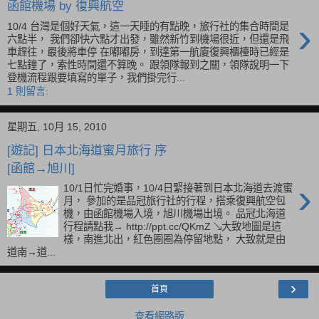
函館機場 by 復興航空
›
10/4 台灣是個好天氣，這一天睡的有點晚，旅行社的集合時間是
六點半， 我們卻快六點才出發，雖然新竹到機場很近，但還是飛
車趕往，最後將車停 在嘟嘟房，到達第一航廈復興櫃檯時已經是
七點鐘了，索性時間還不算晚。 跟領隊報到之關，領隊說明一下
登機流程跟要填寫的單子，我們掛完行...
1 則留言:
星期五, 10月 15, 2010
[遊記] 日本北海道蜜月旅行 序
[函館→旭川]
›
10/1日忙完婚事，10/4日緊接著到日本北海道去渡蜜
月， 參加的是品冠旅行社的行程，搭乘復興航空包
機，由函館機場入境，旭川機場出境。 品冠北海道
行程請點我→ http://ppt.cc/QKmZ ↘大致地圖是這
樣，南進北出，紅色圈圈為停留地點， 大致就是由
道南→道...
›
首頁
查看網路版