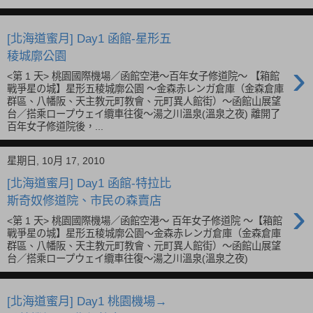
[北海道蜜月] Day1 函館-星形五
稜城廓公園
›
<第 1 天> 桃園國際機場／函館空港～百年女子修道院～ 【箱館
戰爭星の城】星形五稜城廓公園 ～金森赤レンガ倉庫（金森倉庫
群區、八幡阪、天主教元町教會、元町異人館街）～函館山展望
台／搭乘ロープウェイ纜車往復～湯之川溫泉(溫泉之夜) 離開了
百年女子修道院後，...
星期日, 10月 17, 2010
[北海道蜜月] Day1 函館-特拉比
斯奇奴修道院、市民の森賣店
›
<第 1 天> 桃園國際機場／函館空港～ 百年女子修道院 ～【箱館
戰爭星の城】星形五稜城廓公園～金森赤レンガ倉庫（金森倉庫
群區、八幡阪、天主教元町教會、元町異人館街）～函館山展望
台／搭乘ロープウェイ纜車往復～湯之川溫泉(溫泉之夜)
[北海道蜜月] Day1 桃園機場→