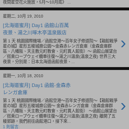
夜間星空花火施放，5月～10月底》 ...
星期二, 10月 19, 2010
[北海道蜜月] Day1 函館山百萬
夜景、湯之川啄木亭溫泉飯店
›
第 1 天 桃園國際機場／函館空港～百年女子修道院～【箱館戰爭
星の城】星形五稜城廓公園～金森赤レンガ倉庫（金森倉庫群
區、八幡阪、天主教元町教會、元町異人館街）～ 函館山展望台
／搭乘ロープウェイ纜車往復～湯之川溫泉(溫泉之夜) 世界三大
夜景，分別是：日本北海道函館夜景、...
星期一, 10月 18, 2010
[北海道蜜月] Day1 函館-金森赤
レンガ倉庫
›
第 1 天 桃園國際機場／函館空港～百年女子修道院～【箱館戰爭
星の城】星形五稜城廓公園～ 金森赤レンガ倉庫（金森倉庫群
區、八幡阪、天主教元町教會、元町異人館街） ～函館山展望台
／搭乘ロープウェイ纜車往復～湯之川溫泉(溫泉之夜) 離開了五
稜郭跡，我們前往函館港口，接下來...
1 則留言: