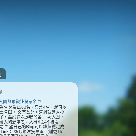
統
章
] 入圍藍眼觀注投票名單
為名次為1503名，只差4名，就可以
票名單， 沒有意外，這週就進入投
了，雖然這次是我的第一 次入圍，
廣大的競爭者，大概也是不被看
是 希望自己的Blog可以繼續穩定成
Link： 藍眼觀注投票區 (編號15