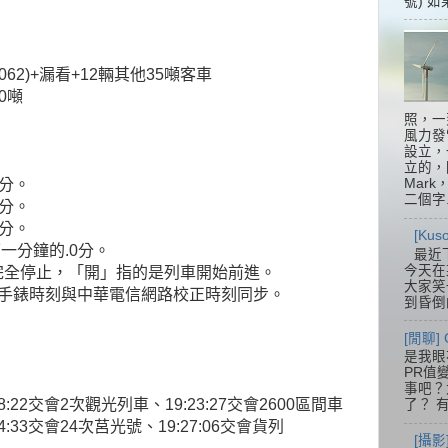
號) 如
062)+漏看+12輛其他35噸客車
80噸
照，一
風力發
設立，
立的，
3分。
Mar
二個字.
分。
分。
[Ku
鐘的.0分。
最近
今天在
完全停止，「開」指的是列車開始前進。
大家笑
，手錶時刻與中華電信網路校正時刻同步。
到昏倒
[閒聊] 
是我眼
PR值
事吧？大
8:22交會2次觀光列車、19:23:27交會2600區間車
了？ 有
4:33交會24次莒光號、19:27:06交會貨列
[攝影