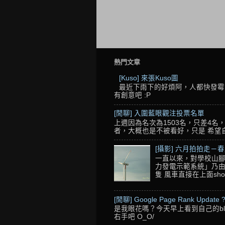
熱門文章
[Kuso] 來張Kuso圖
最近下雨下的好煩阿，人都快發霉了
有創意吧 :P
[閒聊] 入圍藍眼觀注投票名單
上週因為名次為1503名，只差4
者，大概也是不被看好，只是 希望自己的
[攝影] 六月拍拍走－
一直以來，對學校山腳
力發電示範系統」乃由
隻 風車直接在上面sho
[閒聊] Google Page Rank Update 
是我眼花嗎？今天早上看到自己的blo
右手吧 O_O/