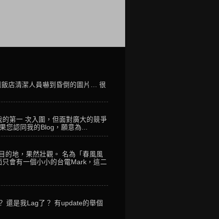
讓飯店清潔人員嚇到昏倒的圖片… 很
我的第一 次入圍，但面對廣大的競爭
您認同我的Blog，願意為...
到目的地，果然壯觀。 名為「春風風
只會有一個小小的台電Mark，這二
是我Lag了？ 有update的舉個