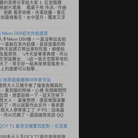
聽的音樂分享給大家 1. 后宮甄嬛
視劇片尾曲 鳳凰于飛 作詞／作曲
：劉歡 舊夢依稀，往事迷離，春花
 如霧裡看花，水中望月，飄來又浮
] Nikon D50初次外拍風景
入手Nikon D50後，一直沒帶出去拍
 一直躲在室內拍攝，是該放風的時
.. 昨天就將它帶出來吹吹風，順便拍
及風景照... ↘今天是畢業典禮，所以
在架設舞台... ↘這一張天空跟草地的
大了，等手好一點再來學習搖黑卡...
以上的圖都可以點擊...
so] 無限競選團隊08年新宗旨
總筒大人又親手做了幾張各閣員的
o圖，看到圖的時候，心裡 有個瞬間閃
念頭，想要惡搞一下，從天空掉下
筒大人， 最後想想，還是做個溫馨
好了，所以就製作此劣作，看來要
總筒大人學學美工了 :P PS：因為最
，所以托稿了，還請總筒見諒 QQ
 QCY T1 藍芽牙機雙耳配對，左耳單
500多元入手QCY T1真的是很超值