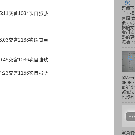
多)
連續下
了，按
5:11交會1034次自強號
書館 
後，就
把論文
會想去
熱的更
8:03交會2138次區間車
怎樣，總
9:45交會1036次自強號
4:23交會1156次自強號
的Acer
359
最近突
都無法
也沒有.
演員們