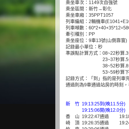
乘坐車次：1149次自強號
乘坐區間：新竹→彰化
乘坐車廂：35PPT1057
列車編組：2輛機車(E1041+E1
列車噸數：60*2+40+35*12=5
牽引種別：PP
乘坐座位：9車13號(山側靠窗)
記錄最小單位：秒
準誤點計算方式：08~22秒算.
23~37秒算.5
38~52秒算.8
53~59秒算下一分
記錄方式：「到」指的是列車
通過則為9車通過站房的時刻
新 竹 19:13:25到(晚11.5分)
19:15:06開(晚12.0分)
香 山 19:22:47通過 19:1
崎 頂 19:26:35通過 19:2