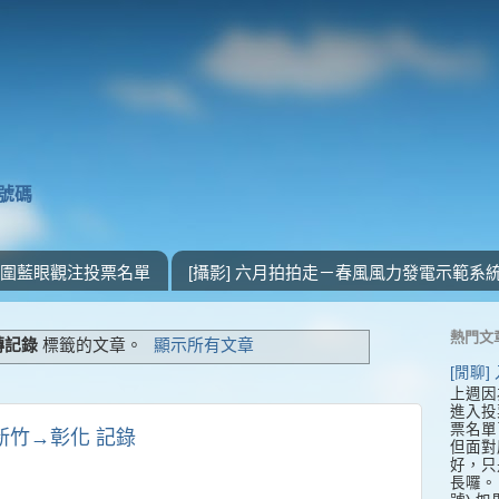
獎號碼
 入圍藍眼觀注投票名單
[攝影] 六月拍拍走－春風風力發電示範系
熱門文
轉記錄
標籤的文章。
顯示所有文章
[閒聊
上週因
進入投
票名單
號 新竹→彰化 記錄
但面對
好，只
長囉。 