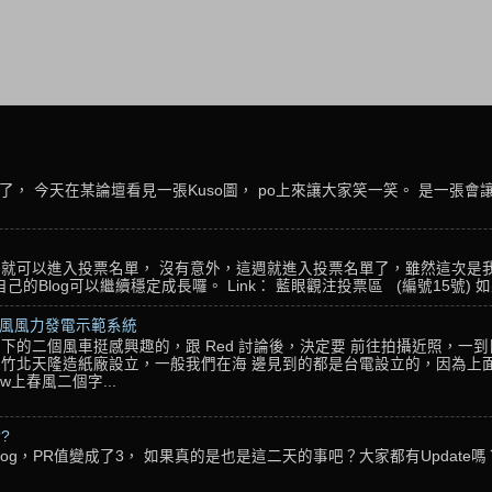
， 今天在某論壇看見一張Kuso圖， po上來讓大家笑一笑。 是一張會
名，就可以進入投票名單， 沒有意外，這週就進入投票名單了，雖然這次是
Blog可以繼續穩定成長囉。 Link： 藍眼觀注投票區 (編號15號) 如果
春風風力發電示範系統
下的二個風車挺感興趣的，跟 Red 討論後，決定要 前往拍攝近照，一
竹北天隆造紙廠設立，一般我們在海 邊見到的都是台電設立的，因為上面
w上春風二個字...
??
g，PR值變成了3， 如果真的是也是這二天的事吧？大家都有Update嗎？ 還