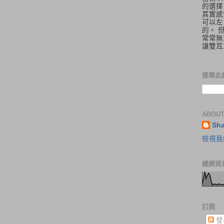
的選擇
其實感
可以左
的。 
常常無
讓雙耳
搜尋此
ABOUT
Sh
檢視我
總網頁
訂閱
發