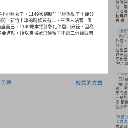
幾個好
傳 電
／演唱
小心睡著了，1149次到新竹已經誤點了十幾分
秋月裡
時間，新竹上車的時候只有二、三個人站著，到
去 君...
座而已，1149原本預計彰化停留四分鐘，因為
[攝影
快要進站，所以自強號只停留了不到二分鐘就開
最近
。
外景，
候了.
拍校園
昨天就
反差太
PS：
[Ku
日前
首頁
較舊的文章
Log
過一個
來的總
一點的
多 跟
近小忙
[除錯]
用方法
當初以