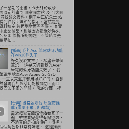
了一星期的雨後，昨天終於放晴
照原定計畫到 國家圖書館 及 台大圖
去尋找論文資料，到了中正紀念堂 站
看到往台北燈節的指示，當然是先
資料搞定 後再到對面看看囉。 其實
中正紀念堂，也是因為最近吵得火
名及圍 牆拆除的問題，不管結果是
是拍...
[抓蟲] 我的Acer筆電藍牙功能
在win10消失了
好久沒發文章了，希望來做個
筆記， 這幾天遇到我的Acer
筆電的藍牙功能失效了， 我
筆電型號為Acer Aspire S5-371-
E， 一直以來藍牙都用得好好的， 直到
然發現我的藍芽功能被關閉，而且
找回如下圖的開關， 我的介面卡裡
..
[音樂] 後宮甄嬛傳 原聲帶推
薦 (鳳凰于飛 , 紅顏劫)
最近把後宮甄嬛傳給看完了一
遍，雖然看完覺得有點空虛，
不過真的是拍的很好，很棒，
個個角色都非常有味道。 這裡推薦