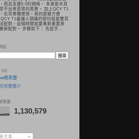
，而且支援5.0的規格， 本身是木耳
受不出來音質的差異， 加上QCY T1
、右耳單獨使用，真的是蠻方便
但QCY T1最讓人頭痛的部份就是雙耳
法配對，這個時間就要重新重置來
重新配對。 步驟如下： 先從手...
網誌
 ME
aw的天空
的完整簡介
瀏覽量
1,130,579
表文章