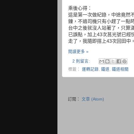
乘後心得：
這是第一次做紀錄，中途竟然不
鐘，不過司機只有小趕了一點
台中之後就沒人站著了，只算滿
已誤點，加上43次莒光號已經
走了，我隨即搭上43次回田中
閱讀更多 »
2 則留言:
標籤：
運轉記錄
,
鐵道
,
鐵道相關
訂閱：
文章 (Atom)