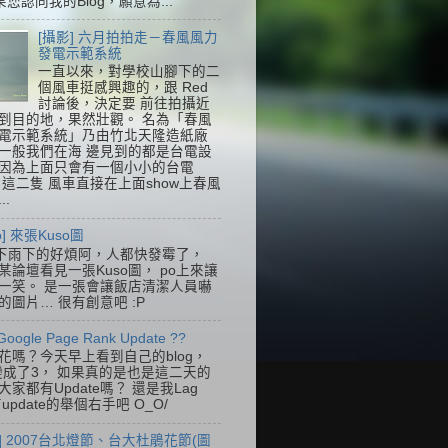
果您認同我的Blog，願意為...
[攝影] 六月拍拍走－春風風力
發電示範系統
一直以來，對學校山腳下的二
個風車挺感興趣的，跟 Red
討論後，決定要 前往拍攝近
到目的地，果然壯觀。 名為「春風
電示範系統」乃由竹北天隆造紙廠
一般我們在海 邊見到的都是台電設
因為上面只會有一個小小的台電
k，這二隻 風車直接在上面show上春風
..
so] 來張Kuso圖
下雨下的好煩阿，人都快發霉了，
某論壇看見一張Kuso圖， po上來讓
一笑。 是一張會讓飯店清潔人員嚇
的圖片… 很有創意吧 :P
Google Page Rank Update ??
花嗎？今天早上看到自己的blog，
變成了3， 如果真的是也是這二天的
家都有Update嗎？ 還是我Lag
update的舉個右手吧 O_O/
] 2007台北燈節、台大杜鵑花節(圖