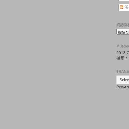
所
網誌存
MURM
2018
穩定，
TRANS
Power