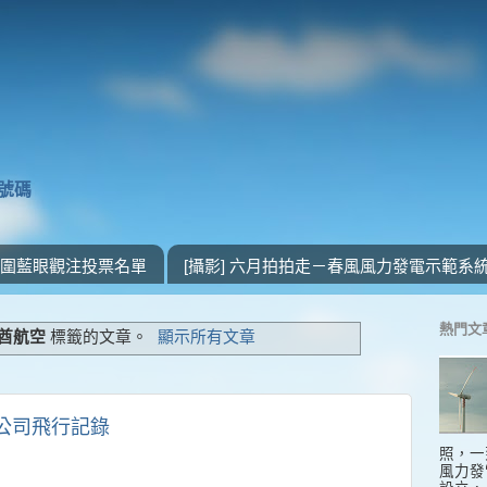
獎號碼
 入圍藍眼觀注投票名單
[攝影] 六月拍拍走－春風風力發電示範系
熱門文
酋航空
標籤的文章。
顯示所有文章
空公司飛行記錄
照，一
風力發