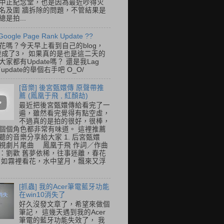
中正紀念堂，也是因為最近吵得火
名及圍 牆拆除的問題，不管結果是
是拍...
Google Page Rank Update ??
花嗎？今天早上看到自己的blog，
變成了3， 如果真的是也是這二天的
家都有Update嗎？ 還是我Lag
update的舉個右手吧 O_O/
[音樂] 後宮甄嬛傳 原聲帶推
薦 (鳳凰于飛 , 紅顏劫)
最近把後宮甄嬛傳給看完了一
遍，雖然看完覺得有點空虛，
不過真的是拍的很好，很棒，
個個角色都非常有味道。 這裡推薦
聽的音樂分享給大家 1. 后宮甄嬛
視劇片尾曲 鳳凰于飛 作詞／作曲
：劉歡 舊夢依稀，往事迷離，春花
 如霧裡看花，水中望月，飄來又浮
[抓蟲] 我的Acer筆電藍牙功能
在win10消失了
好久沒發文章了，希望來做個
筆記， 這幾天遇到我的Acer
筆電的藍牙功能失效了， 我