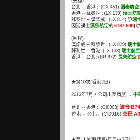
(去程)
台北 -- 香港 ; (CX 451)
國泰航空
香港 -- 蘇黎世 ; (LX 139)
瑞士航
蘇黎世 -- 漢諾威 ; (LX 814) 原
瑞
因延誤由
漢莎航空
的
B737-500
代
(回程)
漢諾威 -- 蘇黎世 ; (LX 829)
瑞士
蘇黎世 -- 香港; (LX 138)
瑞士航
香港 -- 台北; (BR 872)
長榮航空
★第10次(香港2日)
2013年7月，公司出差商旅 →
中
波音 B74
台北 -- 香港 ; (CI0903)
香港 -- 台北 ; (CI0916)
空巴 A3
★第11次(菲律賓-馬尼拉5日)