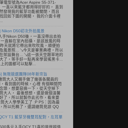
筆電型號為Acer Aspire S5-371-
E， 一直以來藍牙都用得好好的， 直到
然發現我的藍芽功能被關閉，而且
找回如下圖的開關， 我的介面卡裡
..
] Nikon D50初次外拍風景
入手Nikon D50後，一直沒帶出去拍
 一直躲在室內拍攝，是該放風的時
.. 昨天就將它帶出來吹吹風，順便拍
及風景照... ↘今天是畢業典禮，所以
在架設舞台... ↘這一張天空跟草地的
大了，等手好一點再來學習搖黑卡...
以上的圖都可以點擊...
so] 無限競選團隊08年新宗旨
總筒大人又親手做了幾張各閣員的
o圖，看到圖的時候，心裡 有個瞬間閃
念頭，想要惡搞一下，從天空掉下
筒大人， 最後想想，還是做個溫馨
好了，所以就製作此劣作，看來要
總筒大人學學美工了 :P PS：因為最
，所以托稿了，還請總筒見諒 QQ
 QCY T1 藍芽牙機雙耳配對，左耳單
500多元入手QCY T1真的是很超值