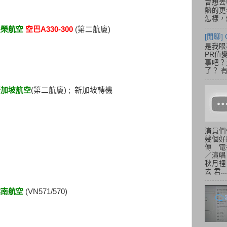
會想去
熱的更
怎樣，總
長榮航空
空巴A330-300
(第二航廈)
[閒聊] 
是我眼
PR值
事吧？大
了？ 有
新加坡航空
(第二航廈) ; 新加坡轉機
演員們
幾個好
傳 電
／演唱
秋月裡
去 君...
越南航空
(VN571/570)