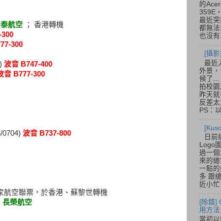
的Acer
359
最近突
國泰航空
； 香港轉機
都無法
300
也沒有.
77-300
[攝影
最近
)
波音 B747-400
外景，
波音 B777-300
候了.
拍校園
昨天就
反差太
PS：
[Ku
/0704)
波音 B737-800
日前
Log
過一個
來的總
一點的
多 跟
近小忙
 多家航空聯票，於香港、蘇黎世轉機
[除錯]
、長榮航空
用方法
當初以