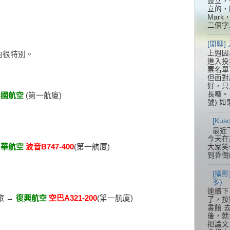
設立，
立的，
Mar
二個字.
[閒聊
上週因
的很特別。
進入投
票名單
但面對
好，只
長囉。 
泰國航空
(第一航廈)
號) 如
[Ku
最近
今天在
中華航空
波音B747-400
(第一航廈)
大家笑
到昏倒
[攝影
多)
連續下
旅 →
復興航空
空巴A321-200
(第一航廈)
了，按
書館 
後，就
把論文