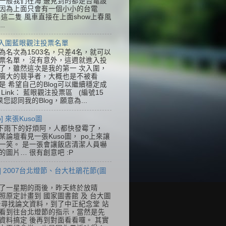
一般我們在海 邊見到的都是台電設
因為上面只會有一個小小的台電
k，這二隻 風車直接在上面show上春風
..
] 入圍藍眼觀注投票名單
為名次為1503名，只差4名，就可以
票名單， 沒有意外，這週就進入投
了，雖然這次是我的第一 次入圍，
廣大的競爭者，大概也是不被看
是 希望自己的Blog可以繼續穩定成
Link： 藍眼觀注投票區 (編號15
果您認同我的Blog，願意為...
so] 來張Kuso圖
下雨下的好煩阿，人都快發霉了，
某論壇看見一張Kuso圖， po上來讓
一笑。 是一張會讓飯店清潔人員嚇
的圖片… 很有創意吧 :P
] 2007台北燈節、台大杜鵑花節(圖
了一星期的雨後，昨天終於放晴
照原定計畫到 國家圖書館 及 台大圖
去尋找論文資料，到了中正紀念堂 站
看到往台北燈節的指示，當然是先
資料搞定 後再到對面看看囉。 其實