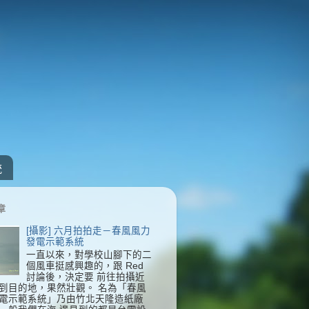
統
章
[攝影] 六月拍拍走－春風風力
發電示範系統
一直以來，對學校山腳下的二
個風車挺感興趣的，跟 Red
討論後，決定要 前往拍攝近
到目的地，果然壯觀。 名為「春風
電示範系統」乃由竹北天隆造紙廠