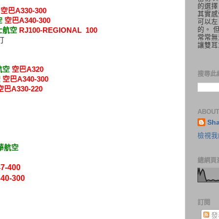
的選擇
空巴A330-300
其實感
空
空巴A340-300
可以左
的。 
士航空
RJ100-REGIONAL 100
常常無
打
讓雙耳
航空
空巴A320
搜尋此
空
空巴A340-300
空巴A330-220
ABOUT
Sh
檢視我
華航空
總網頁
7-400
40-300
訂閱
發