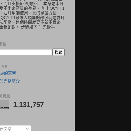
，而且支援5.0的規格， 本身是木耳
受不出來音質的差異， 加上QCY T1
、右耳單獨使用，真的是蠻方便
但QCY T1最讓人頭痛的部份就是雙耳
法配對，這個時間就要重新重置來
重新配對。 步驟如下： 先從手...
網誌
 ME
aw的天空
的完整簡介
瀏覽量
1,131,757
表文章