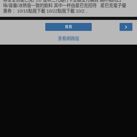
味/容量/冰熱皆一致的飲料 其中一杯由星巴克招待 星巴克電子優
惠券： 10/15點我下載 10/22點我下載 10/2...
›
首頁
查看網路版