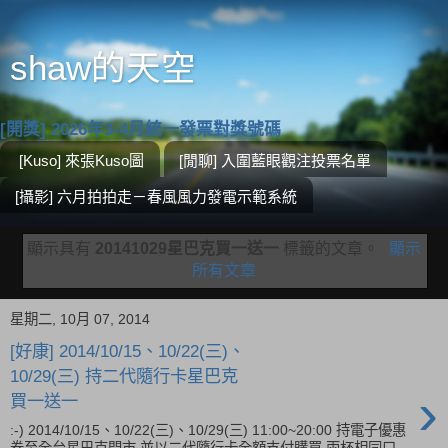
shaw的天空
[開獎] 2026年3-4月統一發票對獎號碼
[Kuso] 來張Kuso圖
[閒聊] 入圍藍眼觀注投票名單
[攝影] 六月拍拍走－春風風力發電示範系統
顯示具有
20141029星巴克買一送一
標籤的文章。
顯示
所有文章
星期二, 10月 07, 2014
[好康] 2014/10/15、10/22(三)、
10/29(三) 持二代隨行卡星巴克
›
買一送一
:-) 2014/10/15、10/22(三)、10/29(三) 11:00~20:00 持電子優惠
券至全台星巴克門市 並以二代隨行卡全額支付購買 兩杯相同口