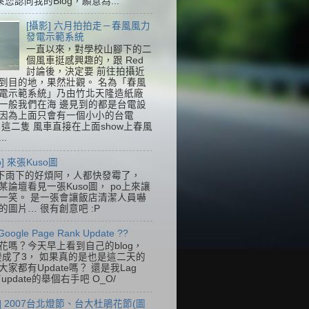
果您認同我的Blog，願意為...
[攝影] 六月拍拍走－春風風力
發電示範系統
一直以來，對學校山腳下的二
個風車挺感興趣的，跟 Red
討論後，決定要 前往拍攝近
到目的地，果然壯觀。 名為「春風
電示範系統」乃由竹北天隆造紙廠
一般我們在海 邊見到的都是台電設
因為上面只會有一個小小的台電
k，這二隻 風車直接在上面show上春風
..
so] 來張Kuso圖
下雨下的好煩阿，人都快發霉了，
某論壇看見一張Kuso圖， po上來讓
一笑。 是一張會讓飯店清潔人員嚇
的圖片… 很有創意吧 :P
Google Page Rank Update ??
花嗎？今天早上看到自己的blog，
變成了3， 如果真的是也是這二天的
家都有Update嗎？ 還是我Lag
update的舉個右手吧 O_O/
] 2007台北燈節、台大杜鵑花節(圖