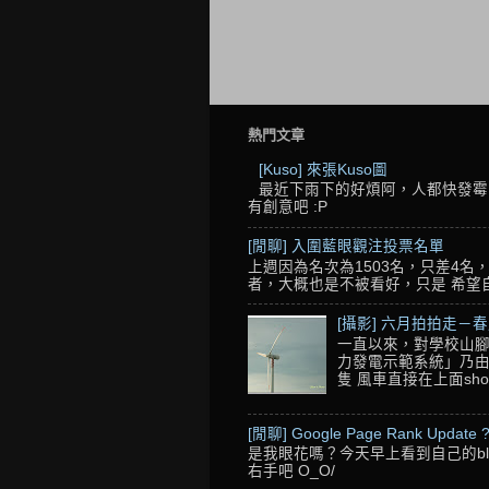
熱門文章
[Kuso] 來張Kuso圖
最近下雨下的好煩阿，人都快發霉了
有創意吧 :P
[閒聊] 入圍藍眼觀注投票名單
上週因為名次為1503名，只差4
者，大概也是不被看好，只是 希望自己的
[攝影] 六月拍拍走－
一直以來，對學校山腳
力發電示範系統」乃由
隻 風車直接在上面sho
[閒聊] Google Page Rank Update 
是我眼花嗎？今天早上看到自己的blo
右手吧 O_O/