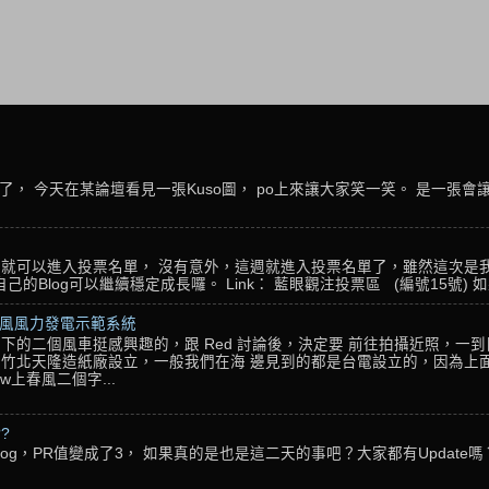
， 今天在某論壇看見一張Kuso圖， po上來讓大家笑一笑。 是一張會
名，就可以進入投票名單， 沒有意外，這週就進入投票名單了，雖然這次是
Blog可以繼續穩定成長囉。 Link： 藍眼觀注投票區 (編號15號) 如果
春風風力發電示範系統
下的二個風車挺感興趣的，跟 Red 討論後，決定要 前往拍攝近照，一
竹北天隆造紙廠設立，一般我們在海 邊見到的都是台電設立的，因為上面
w上春風二個字...
??
g，PR值變成了3， 如果真的是也是這二天的事吧？大家都有Update嗎？ 還