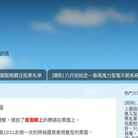
獎號碼
 入圍藍眼觀注投票名單
[攝影] 六月拍拍走－春風風力發電示範系
熱門文
[閒聊
版
上週因
進入投
票名單
調整，增加了
背面朝上
的標語在票面上，
但面對
好，只
為我12/11去領一次的時候還是使用舊型的票面，
長囉。 