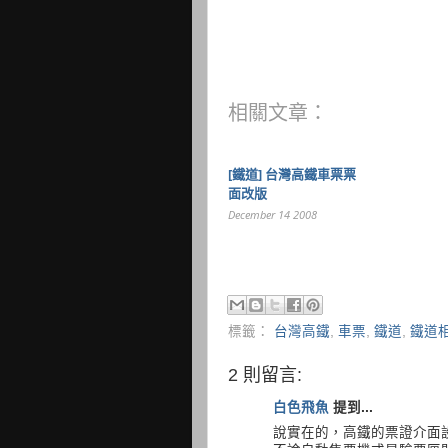
相關文章：
[鐵道] 台灣高鐵車票票
面改版
December 14 2008
標籤：
台灣高鐵
,
車票
,
鐵道
,
鐵道
2 則留言:
白色飛魚
提到...
說實在的，高鐵的票證介面