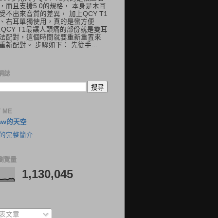
，而且支援5.0的規格， 本身是木耳
受不出來音質的差異， 加上QCY T1
、右耳單獨使用，真的是蠻方便
但QCY T1最讓人頭痛的部份就是雙耳
法配對，這個時間就要重新重置來
重新配對。 步驟如下： 先從手...
網誌
 ME
aw的天空
的完整簡介
瀏覽量
1,130,045
表文章