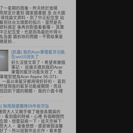
了一星期的雨後，昨天終於放晴
照原定計畫到 國家圖書館 及 台大圖
去尋找論文資料，到了中正紀念堂 站
看到往台北燈節的指示，當然是先
資料搞定 後再到對面看看囉。 其實
中正紀念堂，也是因為最近吵得火
名及圍 牆拆除的問題，不管結果是
是拍...
[抓蟲] 我的Acer筆電藍牙功能
在win10消失了
好久沒發文章了，希望來做個
筆記， 這幾天遇到我的Acer
筆電的藍牙功能失效了， 我
筆電型號為Acer Aspire S5-371-
E， 一直以來藍牙都用得好好的， 直到
然發現我的藍芽功能被關閉，而且
找回如下圖的開關， 我的介面卡裡
..
so] 無限競選團隊08年新宗旨
總筒大人又親手做了幾張各閣員的
o圖，看到圖的時候，心裡 有個瞬間閃
念頭，想要惡搞一下，從天空掉下
筒大人， 最後想想，還是做個溫馨
好了，所以就製作此劣作，看來要