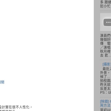
多 跟
近小忙
演員們
幾個好
傳 電
／演唱
秋月裡
去 君...
[攝影
最近
外景，
候了.
拍校園
相關
昨天就
反差太
PS：
[除錯]
用方法
設計實在很不人性化，
當初以