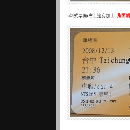
↘新式票面(右上邊有加上
背面朝