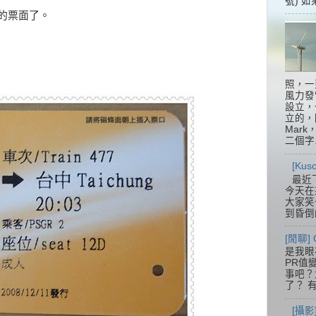
號) 如
版的票面了。
照，一
風力發
設立，
立的，
Mar
二個字.
[Ku
最近
今天在
大家笑
到昏倒
[閒聊] 
是我眼
PR值
事吧？大
了？ 有
[攝影