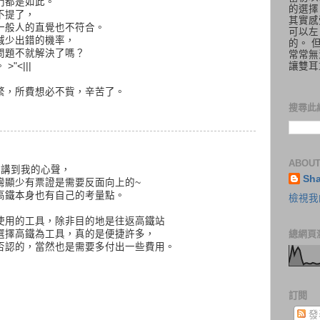
門都是如此。
的選擇
不提了，
其實感
一般人的直覺也不符合。
可以左
減少出錯的機率，
的。 
問題不就解決了嗎？
常常無
讓雙耳
"<|||
繁，所費想必不貲，辛苦了。
搜尋此
ABOUT
好講到我的心聲，
Sh
灣顯少有票證是需要反面向上的~
高鐵本身也有自己的考量點。
檢視我
使用的工具，除非目的地是往返高鐵站
總網頁
選擇高鐵為工具，真的是便捷許多，
否認的，當然也是需要多付出一些費用。
訂閱
發