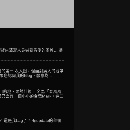
讓飯店清潔人員嚇到昏倒的圖片… 很
我的第一 次入圍，但面對廣大的競爭
您認同我的Blog，願意為...
到目的地，果然壯觀。 名為「春風風
只會有一個小小的台電Mark，這二
是我Lag了？ 有update的舉個