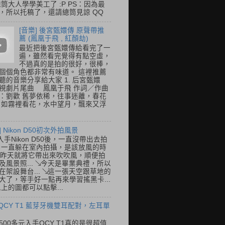
總筒大人學學美工了 :P PS：因為最
，所以托稿了，還請總筒見諒 QQ
[音樂] 後宮甄嬛傳 原聲帶推
薦 (鳳凰于飛 , 紅顏劫)
最近把後宮甄嬛傳給看完了一
遍，雖然看完覺得有點空虛，
不過真的是拍的很好，很棒，
個個角色都非常有味道。 這裡推薦
聽的音樂分享給大家 1. 后宮甄嬛
視劇片尾曲 鳳凰于飛 作詞／作曲
：劉歡 舊夢依稀，往事迷離，春花
 如霧裡看花，水中望月，飄來又浮
] Nikon D50初次外拍風景
入手Nikon D50後，一直沒帶出去拍
 一直躲在室內拍攝，是該放風的時
.. 昨天就將它帶出來吹吹風，順便拍
及風景照... ↘今天是畢業典禮，所以
在架設舞台... ↘這一張天空跟草地的
大了，等手好一點再來學習搖黑卡...
以上的圖都可以點擊...
 QCY T1 藍芽牙機雙耳配對，左耳單
500多元入手QCY T1真的是很超值