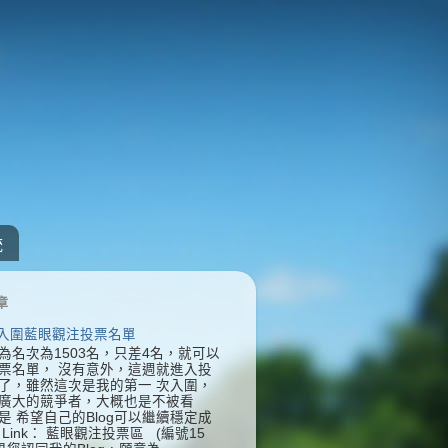
統
章
] 入圍藍眼觀注投票名單
為名次為1503名，只差4名，就可以
票名單， 沒有意外，這週就進入投
了，雖然這次是我的第一 次入圍，
廣大的競爭者，大概也是不被看
是 希望自己的Blog可以繼續穩定成
Link： 藍眼觀注投票區 (編號15