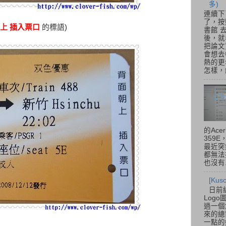
多)
連續下
了，按
上 插入票口
的標語)
書館 
後，就
把論文
會想去
熱的更
怎樣，總
的Acer
359
最近突
都無法
也沒有.
[Ku
日前
Log
過一個
來的總
一點的