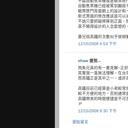
不論自動售票機或是驗票匣
自動售票機已經被罵到翻就
驗票匣門背面朝上的設計和
新式票面的修改應該是可以
不過只要把磁條移到正面，
真不曉得設計的人怎麼想的。 >
蕭兄搭高鐵的次數似乎很頻
12/15/2008 6:53 下午
shaw
提到...
飛魚兄真的有一番見解~正
其實我一直無法理解，在台
而高鐵正是其中之一，或許
高鐵目前已經算是小弟較常
較不方便的地方，否則通常
高鐵帶來的時間便捷是不可
:P
12/15/2008 8:30 下午
張貼留言