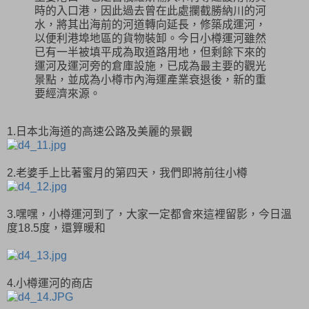
時的入口港，因此過去曾在此處攔截勝納川的河
水，將其出海前的河道轉向延長，修築成運河，
以便利港埠地區的貨物裝卸。今日小樽運河雖然
已有一半被填平成為取道路用地，但剩餘下來的
運河及運河旁的倉庫設施，已成為最主要的觀光
景點，並成為小樽市內海運產業衰退後，新的重
要經濟來源。
1.日本北海道的高速公路及美麗的景觀
2.老婆手上比著蜜月的第四天，我們即將前往小樽
3.嘿嘿，小樽運河到了，大家一定都會來這裡留影，今日溫
度18.5度，還算暖和
4.小樽運河的商店