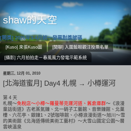
shaw的天空
[開獎] 2026年3-4月統一發票對獎號碼
[Kuso] 來張Kuso圖
[閒聊] 入圍藍眼觀注投票名單
[攝影] 六月拍拍走－春風風力發電示範系統
星期三, 12月 01, 2010
[北海道蜜月] Day4 札幌 → 小樽運河
第 4 天
札幌～
免稅店～小樽
～羅曼蒂克運河道、舊倉庫群
～《浪漫
童話街道》古老蒸氣鐘、北一硝子工藝館、音樂鐘館、北菓
樓、六花亭、銀鐘1、2號咖啡館、小樽浪漫街道～旭川～雪
的美術館《北海道傳統美術工藝村》～大雪山國定公園～層
雲峽溫泉