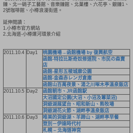
鐘、北一硝子工藝館、音樂鐘館、北菓樓、六花亭、銀鐘1、
2號咖啡館、小樽浪漫街道。
延伸閱讀：
1.小樽市官方網站
2.北海道-小樽運河環景介紹
2011.10.4
Day1
桃園機場→函館機場 by 復興航空
函館-特拉比斯奇奴修道院、市民の森賣
店
函館-星形五稜城廓公園
函館-金森赤レンガ倉庫
函館山百萬夜景、湯之川啄木亭溫泉飯店
2011.10.5
Day2
函館朝市、JR函館駅
大沼國定公園(大沼、小沼及篿菜沼)
洞爺湖展望台、昭和新山、熊牧場
洞爺湖花火節、湖畔亭溫泉飯店
2011.10.6
Day3
唯美的洞爺湖、羊蹄山、湖畔亭早餐
登別－伊達時代村
札幌 – 北海道神宮