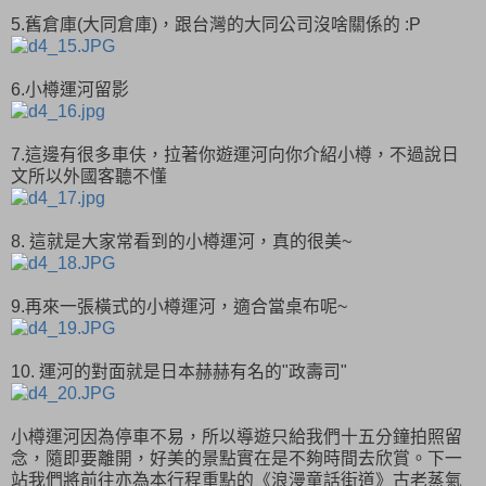
5.舊倉庫(大同倉庫)，跟台灣的大同公司沒啥關係的 :P
6.小樽運河留影
7.這邊有很多車伕，拉著你遊運河向你介紹小樽，不過說日
文所以外國客聽不懂
8. 這就是大家常看到的小樽運河，真的很美~
9.再來一張橫式的小樽運河，適合當桌布呢~
10. 運河的對面就是日本赫赫有名的"政壽司"
小樽運河因為停車不易，所以導遊只給我們十五分鐘拍照留
念，隨即要離開，好美的景點實在是不夠時間去欣賞。下一
站我們將前往亦為本行程重點的《浪漫童話街道》古老蒸氣