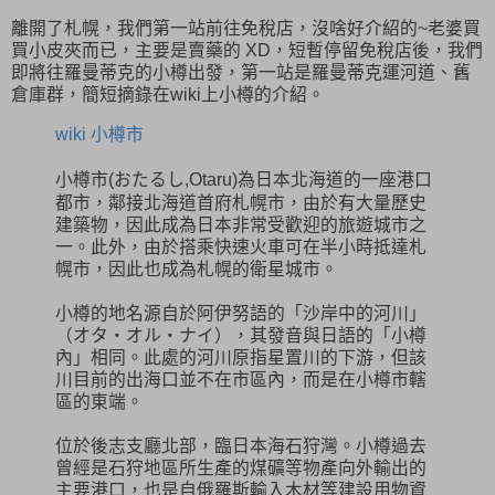
離開了札幌，我們第一站前往免稅店，沒啥好介紹的~老婆買
買小皮夾而已，主要是賣藥的 XD，短暫停留免稅店後，我們
即將往羅曼蒂克的小樽出發，第一站是羅曼蒂克運河道、舊
倉庫群，簡短摘錄在wiki上小樽的介紹。
wiki 小樽市
小樽市(
おたるし,
Otaru)
為日本北海道的一座港口
都市，鄰接北海道首府札幌市，由於有大量歷史
建築物，因此成為日本非常受歡迎的旅遊城市之
一。此外，由於搭乘快速火車可在半小時抵達札
幌市，因此也成為札幌的衛星城市。
小樽的地名源自於阿伊努語的「沙岸中的河川」
（オタ・オル・ナイ），其發音與日語的「小樽
內」相同。此處的河川原指星置川的下游，但該
川目前的出海口並不在市區內，而是在小樽市轄
區的東端。
位於後志支廳北部，臨日本海石狩灣。小樽過去
曾經是石狩地區所生產的煤礦等物產向外輸出的
主要港口，也是自俄羅斯輸入木材等建設用物資