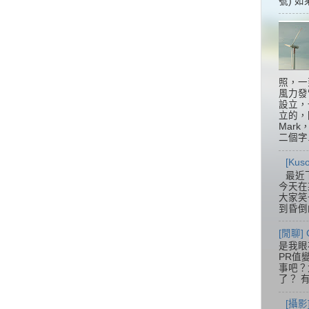
號) 如
照，一
風力發
設立，
立的，
Mar
二個字.
[Ku
最近
今天在
大家笑
到昏倒
[閒聊] 
是我眼
PR值
事吧？大
了？ 有
[攝影