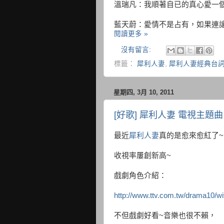
溫瑞凡：我順著自已的真心愛一個
藍天蔚：愛情不是占有，如果連
閱讀更多 »
沒有留言:
標籤：
犀利人妻
,
犀利人妻經典台
星期四, 3月 10, 2011
[好歌] 犀利人妻 電視主題
最近
犀利人妻
真的是愈來愈紅了~
收視率屢創新高~
戲劇角色介紹：
http://www.ttv.com.tw/drama10/wi
不但戲劇好看~音樂也很不賴，