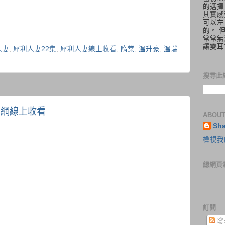
的選擇
其實感
可以左
的。 
常常無
讓雙耳
人妻
,
犀利人妻22集
,
犀利人妻線上收看
,
隋棠
,
溫升豪
,
溫瑞
搜尋此
土豆網線上收看
ABOUT
Sh
檢視我
總網頁
訂閱
發