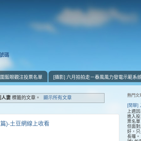
獎號碼
 入圍藍眼觀注投票名單
[攝影] 六月拍拍走－春風風力發電示範系
熱門文
利人妻
標籤的文章。
顯示所有文章
[閒聊
上週因
進入投
票名單
結篇)-土豆網線上收看
但面對
好，只
長囉。 