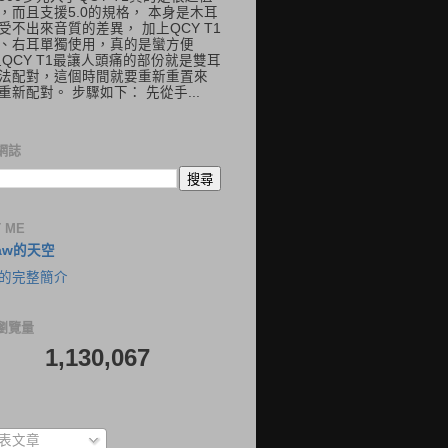
，而且支援5.0的規格， 本身是木耳
受不出來音質的差異， 加上QCY T1
、右耳單獨使用，真的是蠻方便
但QCY T1最讓人頭痛的部份就是雙耳
法配對，這個時間就要重新重置來
重新配對。 步驟如下： 先從手...
網誌
 ME
aw的天空
的完整簡介
瀏覽量
1,130,067
表文章