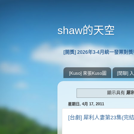
shaw的天空
[開獎] 2026年3-4月統一發票對
[Kuso] 來張Kuso圖
[閒聊]
顯示具有
犀
星期日, 4月 17, 2011
[台劇] 犀利人妻第23集(完