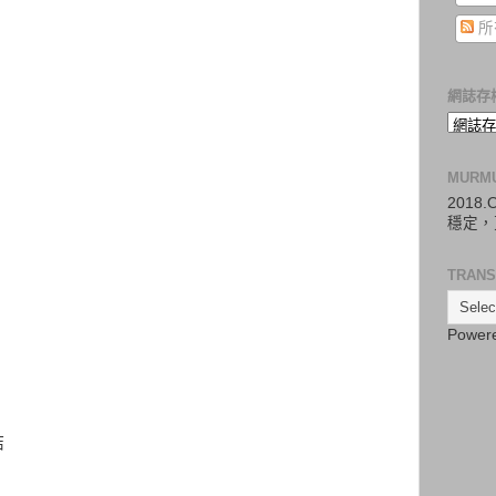
所
網誌存
MURM
2018
穩定，
TRANS
Power
結