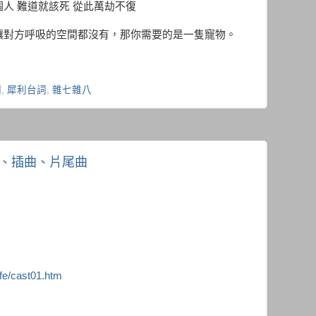
人 難道就該死 從此萬劫不復
讓對方呼吸的空間都沒有，那你需要的是一隻寵物。
詞
,
犀利台詞
,
雜七雜八
曲、插曲、片尾曲
fe/cast01.htm