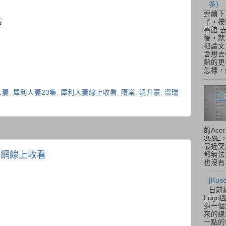
多)
連續下
結
了，按
書館 
後，就
把論文
會想去
熱的更
怎樣，總
人妻
,
犀利人妻23集
,
犀利人妻線上收看
,
隋棠
,
溫升豪
,
溫瑞
的Acer
359
最近突
土豆網線上收看
都無法
也沒有.
[Ku
日前
Log
過一個
來的總
一點的