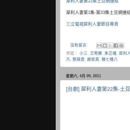
犀利人妻第22集土豆網連結
犀利人妻第1集-第23集土豆網連
三立電視犀利人妻節目專頁
沒有留言:
標籤：
小三
,
王宥勝
,
朱芯儀
,
犀利
凡
,
黎薇恩
,
謝安真
,
雜七雜八
星期六, 4月 09, 2011
[台劇] 犀利人妻第22集-