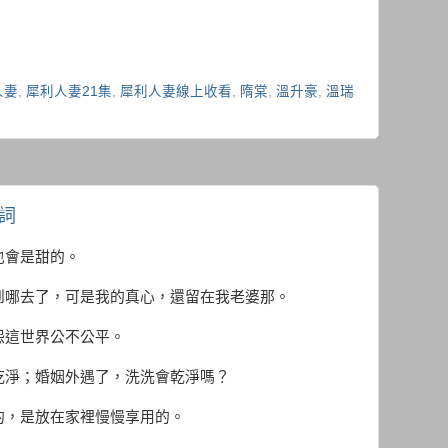
人妻
,
犀利人妻21集
,
犀利人妻線上收看
,
隋棠
,
溫升豪
,
溫瑞
台詞
也會是甜的。
到哪去了，可是我的真心，還留在我老婆那。
怨這世界公不公平。
乾淨；婚姻外遇了，洗洗會乾淨嗎？
的，是放在家裡慢慢享用的。