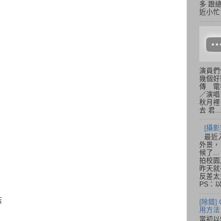
多 跟
近小忙
演員們
幾個好
傳 電
／演唱
秋月裡
去 君...
[攝影
最近
外景，
候了.
拍校園
昨天就
反差太
PS：
結
[除錯]
用方法
當初以