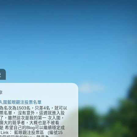
統
章
] 入圍藍眼觀注投票名單
為名次為1503名，只差4名，就可以
票名單， 沒有意外，這週就進入投
了，雖然這次是我的第一 次入圍，
廣大的競爭者，大概也是不被看
是 希望自己的Blog可以繼續穩定成
Link： 藍眼觀注投票區 (編號15