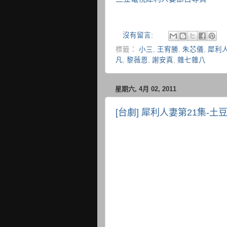
沒有留言:
標籤：
小三
,
王宥勝
,
朱芯儀
,
犀利
凡
,
黎薇恩
,
謝安真
,
雜七雜八
星期六, 4月 02, 2011
[台劇] 犀利人妻第21集-