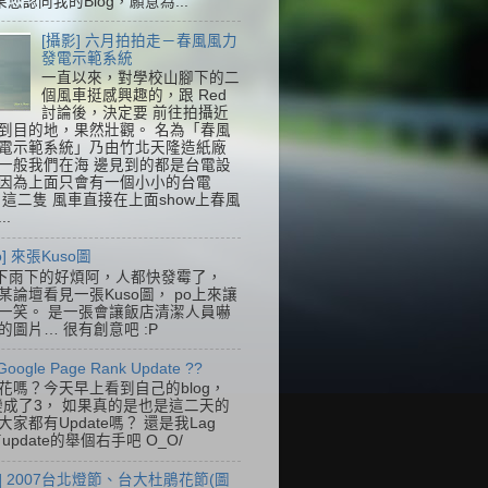
果您認同我的Blog，願意為...
[攝影] 六月拍拍走－春風風力
發電示範系統
一直以來，對學校山腳下的二
個風車挺感興趣的，跟 Red
討論後，決定要 前往拍攝近
到目的地，果然壯觀。 名為「春風
電示範系統」乃由竹北天隆造紙廠
一般我們在海 邊見到的都是台電設
因為上面只會有一個小小的台電
k，這二隻 風車直接在上面show上春風
..
so] 來張Kuso圖
下雨下的好煩阿，人都快發霉了，
某論壇看見一張Kuso圖， po上來讓
一笑。 是一張會讓飯店清潔人員嚇
的圖片… 很有創意吧 :P
Google Page Rank Update ??
花嗎？今天早上看到自己的blog，
變成了3， 如果真的是也是這二天的
家都有Update嗎？ 還是我Lag
update的舉個右手吧 O_O/
] 2007台北燈節、台大杜鵑花節(圖