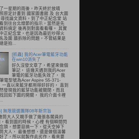
了一星期的雨後，昨天終於放晴
照原定計畫到 國家圖書館 及 台大圖
去尋找論文資料，到了中正紀念堂 站
看到往台北燈節的指示，當然是先
資料搞定 後再到對面看看囉。 其實
中正紀念堂，也是因為最近吵得火
名及圍 牆拆除的問題，不管結果是
是拍...
[抓蟲] 我的Acer筆電藍牙功能
在win10消失了
好久沒發文章了，希望來做個
筆記， 這幾天遇到我的Acer
筆電的藍牙功能失效了， 我
筆電型號為Acer Aspire S5-371-
E， 一直以來藍牙都用得好好的， 直到
然發現我的藍芽功能被關閉，而且
找回如下圖的開關， 我的介面卡裡
..
so] 無限競選團隊08年新宗旨
總筒大人又親手做了幾張各閣員的
o圖，看到圖的時候，心裡 有個瞬間閃
念頭，想要惡搞一下，從天空掉下
筒大人， 最後想想，還是做個溫馨
好了，所以就製作此劣作，看來要