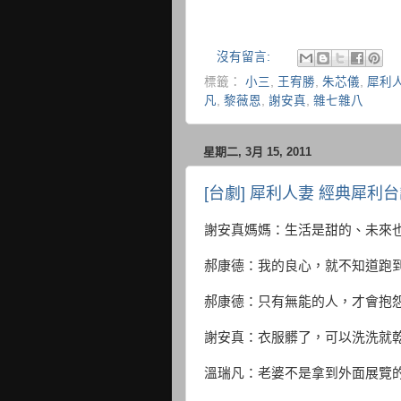
沒有留言:
標籤：
小三
,
王宥勝
,
朱芯儀
,
犀利
凡
,
黎薇恩
,
謝安真
,
雜七雜八
星期二, 3月 15, 2011
[台劇] 犀利人妻 經典犀利
謝安真媽媽：生活是甜的、未來
郝康德：我的良心，就不知道跑
郝康德：只有無能的人，才會抱
謝安真：衣服髒了，可以洗洗就
溫瑞凡：老婆不是拿到外面展覽