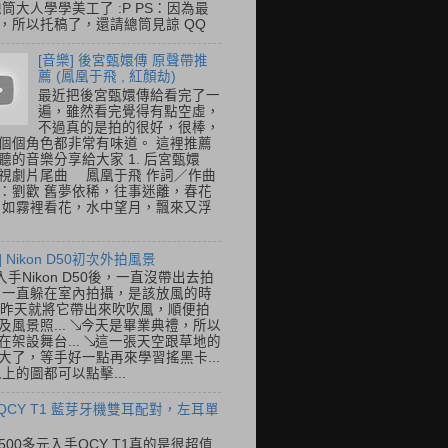
總筒大人學學美工了 :P PS：因為最
，所以托稿了，還請總筒見諒 QQ
[音樂] 後宮甄嬛傳 原聲帶推
薦 (鳳凰于飛 , 紅顏劫)
最近把後宮甄嬛傳給看完了一
遍，雖然看完覺得有點空虛，
不過真的是拍的很好，很棒，
個個角色都非常有味道。 這裡推薦
聽的音樂分享給大家 1. 后宮甄嬛
視劇片尾曲 鳳凰于飛 作詞／作曲
：劉歡 舊夢依稀，往事迷離，春花
 如霧裡看花，水中望月，飄來又浮
] Nikon D50初次外拍風景
入手Nikon D50後，一直沒帶出去拍
 一直躲在室內拍攝，是該放風的時
.. 昨天就將它帶出來吹吹風，順便拍
及風景照... ↘今天是畢業典禮，所以
在架設舞台... ↘這一張天空跟草地的
大了，等手好一點再來學習搖黑卡...
以上的圖都可以點擊...
 QCY T1 藍芽牙機雙耳配對，左耳單
500多元入手QCY T1真的是很超值