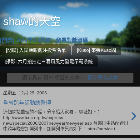
shaw的天空
[開獎] 2026年3-4月統一發票對獎號碼
[閒聊] 入圍藍眼觀注投票名單
[Kuso] 來張Kuso圖
[攝影] 六月拍拍走－春風風力發電示範系統
顯示具有
田中
標籤的文章。
顯示所有文章
星期五, 12月 29, 2006
全省跨年活動總整理
›
這個網站整理的不錯，分享給大家囉。 網址如下：
http://www.tcoc.org.tw/express-
new/special/2006/2007newyear/newyear.asp 台鐵田中站配合田
中跨年晚會加開列車，加開列車訊息如下： http://service.t...