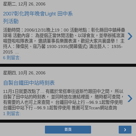
星期二, 12月 26, 2006
2007彰化跨年晚會Light 田中系
列活動
›
活動時間：2006/12/31晚上19：00 活動地點：彰化縣田中鎮棒壘
球場 活動內容： 為提倡正當休閒活動、以球會友，並舉辦搖滾演
唱暨啦啦隊表演， 邀請董事長樂團表演，歡迎大家共襄盛舉！ 主
持人：陳偉民、寇乃馨 1930-1935(開幕儀式) 演出藝人： 1935-
2015 ...
6 則留言:
星期四, 10月 26, 2006
自製台鐵田中站時刻表
›
11月1日就要改點了… 有鑑於常搭車往返新竹跟田中之間， 所以
自製了田中站的時刻表， 並同時放在連結裡面， 随時都可查閱，
有需要的人也可上來查閱。 台鐵田中站上行 --96.9.1起暫停使用
台鐵田中站下行 --96.9.1起暫停使用 推薦可至Tccan網站查詢
1 則留言:
›
首頁