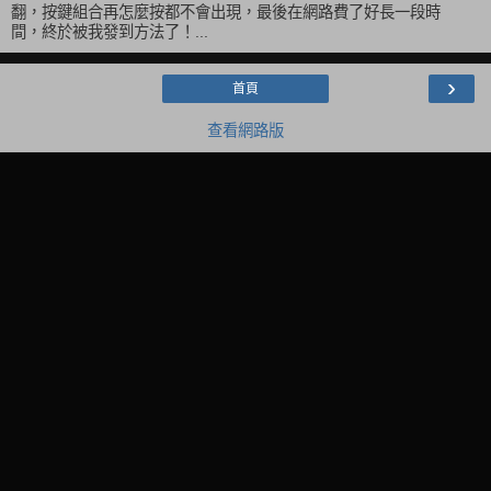
翻，按鍵組合再怎麼按都不會出現，最後在網路費了好長一段時
間，終於被我發到方法了！...
›
首頁
查看網路版