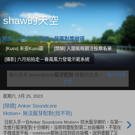
shaw的天空
[開獎] 2026年3-4月統一發票對獎號碼
[Kuso] 來張Kuso圖
[閒聊] 入圍藍眼觀注投票名單
[攝影] 六月拍拍走－春風風力發電示範系統
顯示具有
soundcore藍芽配對
標籤的文章。
顯示所有
文章
星期六, 3月 25, 2023
[除錯] Anker Soundcore
Motion+ 無法藍芽配對(找不到)
›
日前入手一台Anker Soundcore Motion+ 防水藍牙喇叭，在第一
次進行藍芽配對十分順利，沒想到要配對第二台設備時，不管在
手機或是平板、notebook都無法找到這台設備，說明書翻了又